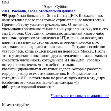
Имя
19 дек | Суббота
АКБ Росбанк, ОАО, Московский филиал
Проработал больше лет 6ти в ИТ на ДВФ. К сожалению,
банк оставил после себя только отрицательные впечатления.
Причиной тому ужасное руководство. Отдельного
упоминания заслуживает начальник управления Акулов и его
зам Поляков. Сотрудник полностью лишенный какого-либо
понимая процессов управления и ИТ, в течении последних
пары лет на пару со своими заместителями (поляков и ко)
занимался ликвидацией ит, как таковой. Ситуация особенно
усугубилась, когда акулов подал на перевод в Москву. После
этого у дирекции появилось другая тенденция - максимально
сократить численность сотрудников ИТ на ДВФ. Росбанк
потерял очень очень много действительно
квалифицированных и опытных кадров, которые работали
еще до прихода всех этих жополизов. В общем, если вы
сотрудник ИТ, настоятельно не рекомендую идти в эту дыру
(особенно это касается парней из Самары =)).
В целом хороший коллектив
Читать все отзывы о компании >>
Комментируйте