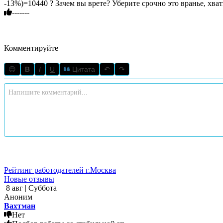
-------
Комментируйте
😊
B
I
U
Цитата
↶
↷
Рейтинг работодателей г.Москва
Новые отзывы
8 авг | Суббота
Аноним
Вахтман
Нет