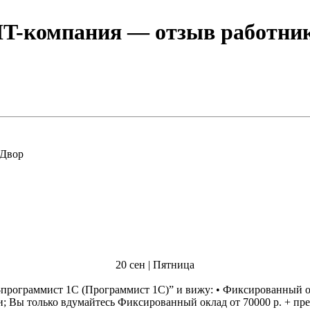
IT-компания
— отзыв работника
ховской Двор
20 сен | Пятница
Фиксированный оклад (от 70 000 до 100 000 - обсуждается на собеседовании) +
000р.