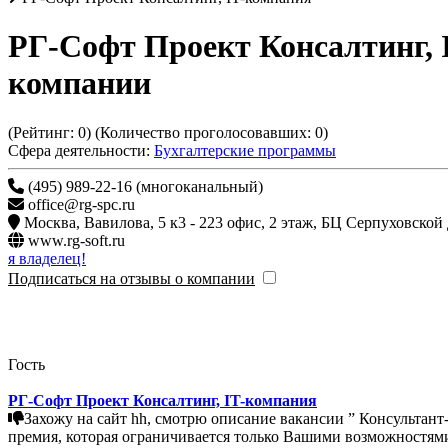
РГ-Софт Проект Консалтинг, 
компании
(Рейтинг:
0
) (Количество проголосовавших:
0
)
Сфера деятельности:
Бухгалтерские программы
(495) 989-22-16 (многоканальный)
office@rg-spc.ru
Москва
,
Вавилова, 5 к3 - 223 офис, 2 этаж, БЦ Серпу
www.rg-soft.ru
я владелец!
Подписаться на отзывы о компании
Гость
РГ-Софт Проект Консалтинг, IT-компания
Захожу на сайт hh, смотрю описание вакансии ” Консультант-программист 1С (Программист 1С)” и вижу: • 
премия, которая ограничивается только Вашими возможностями; Вы только вдумайтесь Фиксированный оклад от 70000 р. + премия А почему мне при устройте, предложили всего (12