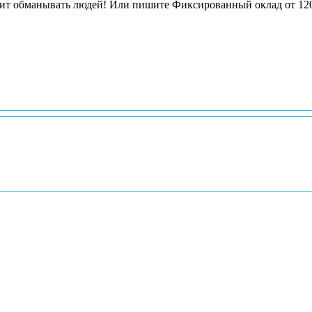
-13%)=10440 ? Зачем вы врете? Уберите срочно это вранье, хватит обманывать людей! Или пишите Фиксированный окл