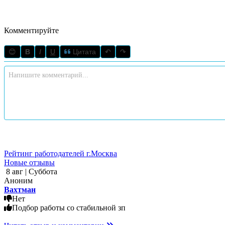
Комментируйте
😊
B
I
U
Цитата
↶
↷
Рейтинг работодателей г.Москва
Новые отзывы
8 авг | Суббота
Аноним
Вахтман
Нет
Подбор работы со стабильной зп