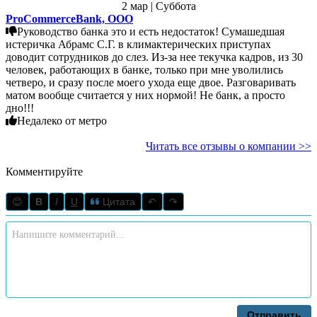
2 мар | Суббота
ProCommerceBank, ООО
Руководство банка это и есть недостаток! Сумашедшая
истеричка Абрамс С.Г. в климактерических приступах
доводит сотрудников до слез. Из-за нее текучка кадров, из 30
человек, работающих в банке, только при мне уволились
четверо, и сразу после моего ухода еще двое. Разговаривать
матом вообще считается у них нормой! Не банк, а просто
дно!!!
Недалеко от метро
Читать все отзывы о компании >>
Комментируйте
😊
B
I
U
Цитата
↶
↷
Отправить