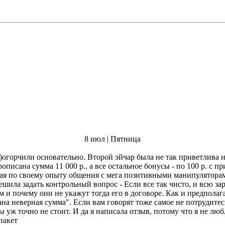
8 июл | Пятница
огорчили основательно. Второй эйчар была не так приветлива и
прописана сумма 11 000 р., а все остальное бонусы - по 100 р. с 
о зная по своему опыту общения с мега позитивными манипулято
там и почему они не укажут тогда его в договоре. Как и предпола
ана неверная сумма". Если вам говорят тоже самое не потрудитесь
11 ю тысячами в кармане, выполняя работу, которая такой суммы уж точно не стоит.
пакет