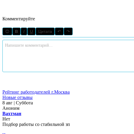
Комментируйте
😊
B
I
U
Цитата
↶
↷
Рейтинг работодателей г.Москва
Новые отзывы
8 авг | Суббота
Аноним
Вахтман
Нет
Подбор работы со стабильной зп