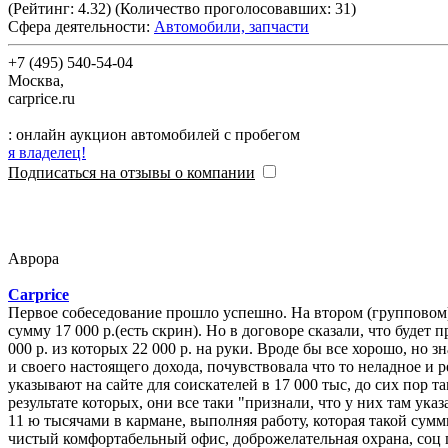
(Рейтинг:
4.32
) (Количество проголосовавших:
31
)
Сфера деятельности:
Автомобили, запчасти
+7 (495) 540-54-04
Москва
,
carprice.ru
: онлайн аукцион автомобилей с пробегом
я владелец!
Подписаться на отзывы о компании
Аврора
Carprice
Первое собеседование прошло успешно. На втором (групповом)
сумму 17 000 р.(есть скрин). Но в договоре сказали, что будет 
000 р. из которых 22 000 р. на руки. Вроде бы все хорошо, н
и своего настоящего дохода, почувствовала что то неладное и решила задать контрольный вопрос - Если все так чисто, и всю зарплату в 25 000 выплатят чистыми, почему оклад, который они
указывают на сайте для соискателей в 17 000 тыс, до сих пор 
результате которых, они все таки "признали, что у них там указ
чистый комфортабельный офис, доброжелательная охрана, соц 