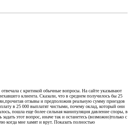
 отвечала с критикой обычные вопросы. На сайте указывают
приехавшего клиента. Сказали, что в среднем получилось бы 25
рами,прочитав отзывы и предположив реальную сумму приездов
галось, пошла еще более сильная манипуляция давление споры, в
 задать этот вопрос, иначе так и останетесь (возможно)только с
 И да я написала отзыв, потому что я не люблю когда мне хамят и врут. Показать полностью