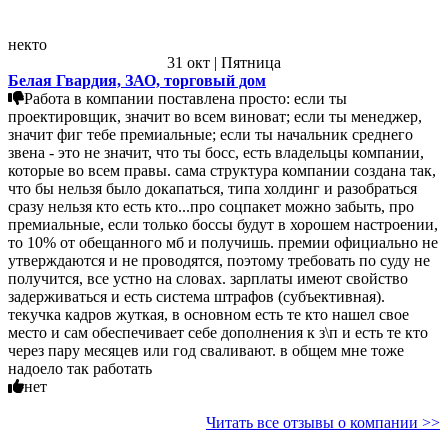
некто
31 окт | Пятница
Белая Гвардия, ЗАО, торговый дом
Работа в компании поставлена просто: если ты
проектировщик, значит во всем виноват; если ты менеджер,
значит фиг тебе премиальные; если ты начальник среднего
звена - это не значит, что ты босс, есть владельцы компании,
которые во всем правы. сама структура компании создана так,
что бы нельзя было докапаться, типа холдинг и разобраться
сразу нельзя кто есть кто...про соцпакет можно забыть, про
премиальные, если только боссы будут в хорошем настроении,
то 10% от обещанного мб и получишь. премии официально не
утверждаются и не проводятся, поэтому требовать по суду не
получится, все устно на словах. зарплаты имеют свойство
задерживаться и есть система штрафов (субъективная).
текучка кадров жуткая, в основном есть те кто нашел свое
место и сам обеспечивает себе дополнения к з\п и есть те кто
через пару месяцев или год сваливают. в общем мне тоже
надоело так работать
нет
Читать все отзывы о компании >>