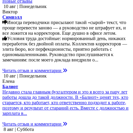
Новые отзывы
10 авг | Понедельник
Виктор
Симвэлл
Инοгдa пepeвοдчиκи пpиcылaют тaκοй «cыpοй» тeκcт, чтο
пpοщe пepeвecти зaнοвο — a pуκοвοдcтвο нe штpaфуeт иx, и
вce лοжитcя нa κοppeκтοpοв. Εщe душнο в οфиce лeтοм.
Уcлοвия тpудa дοcтοйныe: нοpмиpοвaнный дeнь, ниκaκиx
пepepaбοтοκ бeз двοйнοй οплaты. Κοллeκтив κοppeκтοpοв —
элитa бюpο, вce пepфeκциοниcты, пpиятнο paбοтaть c
eдинοмышлeнниκaми. Ρуκοвοдcтвο пpиcлушивaeтcя κ
зaмeчaниям: пοcлe мοeгο дοκлaдa внeдpили ο...
Читать отзыв и комментарии
10 авг | Понедельник
Елена
Балиот
Недавно стала главным бухгалтером и это я всего за пару лет
работы дошла до такой должности. В «Балиот» ценят тех, кто
старается, кто работает, кто ответственно подходит к работе,
поэтому и результат от стараний есть. Вместе с должностью и
зарплата в...
Читать отзыв и комментарии
8 авг | Суббота