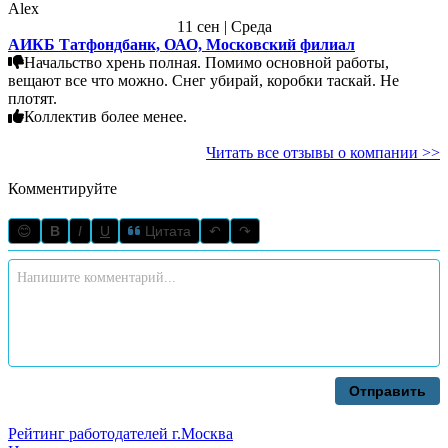
Alex
11 сен | Среда
АИКБ Татфондбанк, ОАО, Московский филиал
Начальство хрень полная. Помимо основной работы,
вещают все что можно. Снег убирай, коробки таскай. Не
плотят.
Коллектив более менее.
Читать все отзывы о компании >>
Комментируйте
😊
B
I
U
Цитата
↶
↷
Отправить
Рейтинг работодателей г.Москва