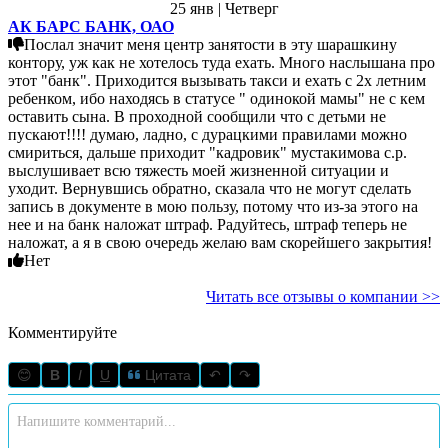
25 янв | Четверг
АК БАРС БАНК, ОАО
Послал значит меня центр занятости в эту шарашкину
контору, уж как не хотелось туда ехать. Много наслышана про
этот "банк". Приходится вызывать такси и ехать с 2х летним
ребенком, ибо находясь в статусе " одинокой мамы" не с кем
оставить сына. В проходной сообщили что с детьми не
пускают!!!! думаю, ладно, с дурацкими правилами можно
смириться, дальше приходит "кадровик" мустакимова с.р.
выслушивает всю тяжесть моей жизненной ситуации и
уходит. Вернувшись обратно, сказала что не могут сделать
запись в документе в мою пользу, потому что из-за этого на
нее и на банк наложат штраф. Радуйтесь, штраф теперь не
наложат, а я в свою очередь желаю вам скорейшего закрытия!
Нет
Читать все отзывы о компании >>
Комментируйте
😊
B
I
U
Цитата
↶
↷