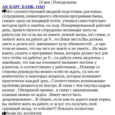
16 янв | Понедельник
АК БАРС БАНК, ОАО
Нет соответствующей вводной подготовки для новых
сотрудников,элементарного обучения программам банка,
сажают сразу на входящий поток, учишься самостоятельно
методом проб и ошибок, на ходу. Ненормированный рабочий
день, приветствуются сотрудники желающие жить на
работе,так что если вы не имеете личной жизнь, нет семьи, и
любите жить на работе до 9 , это Ваше место.Вы должны
уметь и делать всё, завешивают кучу обязанностей ...и при
этом не важно, что вы чего не знаете и не умеете....Не мало
важно, сказать о программах банка, которые делают все для
того чтобы ты работал до 9....т.к работа очень медленна, с
ошибками, что как вы понимаете вызывает негатив у
клиентов, и соответственно у работников....Помощи со
стороны руководства можно особо не ждать, т.к оно не
компетентно в некоторых вопросах, которые возникают
практически каждый день...Соответственно возникающие
проблемы решаются не быстро..В связи с чем текучка кадров
налицо . Обещанной премии , в связи с завышенными
планами можно не ждать ..Имеет место быть
депремирование.. .В общем...если вам не дороги ваши нервы,
вы любите жить на работе, и за все это получать свой
скромный оклад, то welcome!!! Показать полностью
белая з/п, коллектив