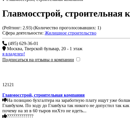
Главмосстрой, строительная 
(Рейтинг:
2.93
) (Количество проголосовавших:
1
)
Сфера деятельности:
Жилищное строительство
(495) 629-36-01
Москва
,
Тверской бульвар, 20 - 1 этаж
я владелец!
Подписаться на отзывы о компании
12121
Главмосстрой, строительная компания
На позицию бухгалтера на заработную плату ищут уже болше2-х месяцев-жертва по ходу так и не найдена. Собеседование проходит в несколько этапов сначало с менпоперами далее с
Главбухом. По ходу до Главбуха так никого не допустил так как менпоперы "проверили" проф. навыки и ессесно ниХто не подошел. Вакансия из разряда " Вечных" это когда не можеш понять
почему на зп в 60 тыров ниХто не идеть...
?????????????