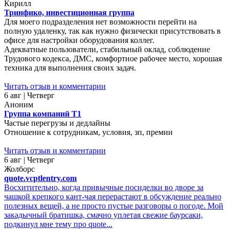
Кирилл
Тринфико, инвестиционная группа
Для моего подразделения нет возможности перейти на
полную удаленку, так как нужно физически присутствовать в
офисе для настройки оборудования коллег.
Адекватные пользователи, стабильный оклад, соблюдение
Трудового кодекса, ДМС, комфортное рабочее место, хорошая
техника для выполнения своих задач.
Читать отзыв и комментарии
6 авг | Четверг
Аноним
Группа компаний Т1
Частые перегрузы и дедлайны
Отношение к сотрудникам, условия, зп, премии
Читать отзыв и комментарии
6 авг | Четверг
Жолборс
quote.vcptlentry.com
Восхитительно, когда привычные посиделки во дворе за
чашкой крепкого кант-чая перерастают в обсуждение реально
полезных вещей, а не просто пустые разговоры о погоде. Мой
закадычный братишка, смачно уплетая свежие баурсаки,
подкинул мне тему про quote...