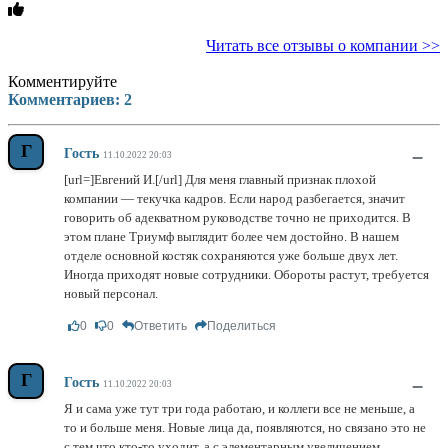
Читать все отзывы о компании >>
Комментируйте
Комментариев:
2
Г
–
Гость
11.10.2022 20:03
[url=]Евгений И.[/url] Для меня главный признак плохой
компании — текучка кадров. Если народ разбегается, значит
говорить об адекватном руководстве точно не приходится. В
этом плане Триумф выглядит более чем достойно. В нашем
отделе основной костяк сохраняются уже больше двух лет.
Иногда приходят новые сотрудники. Обороты растут, требуется
новый персонал.
0
0
Ответить
Поделиться
Г
–
Гость
11.10.2022 20:03
Я и сама уже тут три года работаю, и коллеги все не меньше, а
то и больше меня. Новые лица да, появляются, но связано это не
с тем что кто-то уходит, а с элементарным увеличением