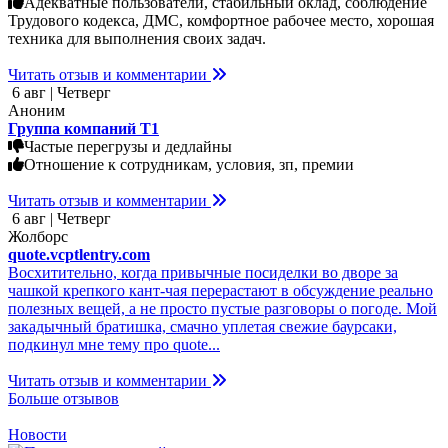
Адекватные пользователи, стабильный оклад, соблюдение
Трудового кодекса, ДМС, комфортное рабочее место, хорошая
техника для выполнения своих задач.
Читать отзыв и комментарии
6 авг | Четверг
Аноним
Группа компаний Т1
Частые перегрузы и дедлайны
Отношение к сотрудникам, условия, зп, премии
Читать отзыв и комментарии
6 авг | Четверг
Жолборс
quote.vcptlentry.com
Восхитительно, когда привычные посиделки во дворе за
чашкой крепкого кант-чая перерастают в обсуждение реально
полезных вещей, а не просто пустые разговоры о погоде. Мой
закадычный братишка, смачно уплетая свежие баурсаки,
подкинул мне тему про quote...
Читать отзыв и комментарии
Больше отзывов
Новости