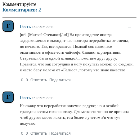
Комментируйте
Комментариев:
2
Г
–
Гость
12.07.2024 22:43
[url=]Матвей Степанов[/url] На производстве иногда
задерживаемся и выходит час-полтора переработка от смены,
но нечасто. Так, все нравится. Полный соц пакет, все
оплачивают, в офисе есть чай-кофе, бывают корпоративы.
Стараемся быть одной командой, помогаем друг другу.
Нравится, что как сотрудник я могу покупать молоко со скидкой,
я часто беру молоко от «Гелиос», потому что знаю качество.
0
0
Ответить
Поделиться
Г
–
Гость
12.07.2024 22:43
Не скажу что переработки конечно радуют, но и особой
трагедии в этом тоже не вижу. Для меня это точно не причина
чтоб другое место искать, тем более с учетом з/п что тут
получаю.
0
0
Ответить
Поделиться