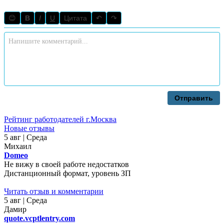
😊
B
I
U
Цитата
↶
↷
Отправить
Рейтинг работодателей г.Москва
Новые отзывы
5 авг | Среда
Михаил
Domeo
Не вижу в своей работе недостатков
Дистанционный формат, уровень ЗП
Читать отзыв и комментарии
5 авг | Среда
Дамир
quote.vcptlentry.com