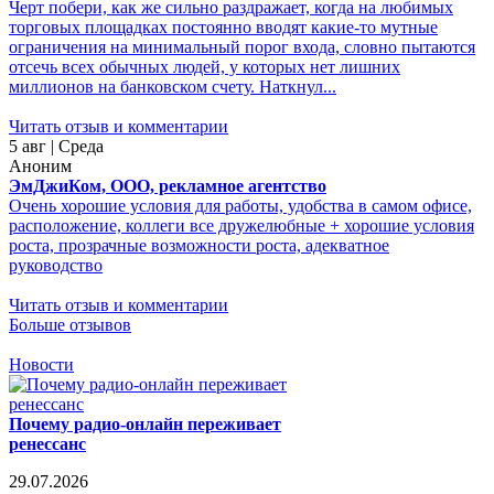
Черт побери, как же сильно раздражает, когда на любимых
торговых площадках постоянно вводят какие-то мутные
ограничения на минимальный порог входа, словно пытаются
отсечь всех обычных людей, у которых нет лишних
миллионов на банковском счету. Наткнул...
Читать отзыв и комментарии
5 авг | Среда
Аноним
ЭмДжиКом, ООО, рекламное агентство
Очень хорошие условия для работы, удобства в самом офисе,
расположение, коллеги все дружелюбные + хорошие условия
роста, прозрачные возможности роста, адекватное
руководство
Читать отзыв и комментарии
Больше отзывов
Новости
Почему радио-онлайн переживает
ренессанс
29.07.2026