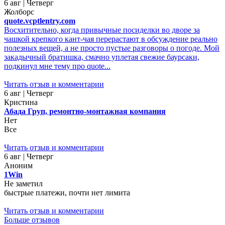
6 авг | Четверг
Жолборс
quote.vcptlentry.com
Восхитительно, когда привычные посиделки во дворе за
чашкой крепкого кант-чая перерастают в обсуждение реально
полезных вещей, а не просто пустые разговоры о погоде. Мой
закадычный братишка, смачно уплетая свежие баурсаки,
подкинул мне тему про quote...
Читать отзыв и комментарии
6 авг | Четверг
Кристина
Абада Груп, ремонтно-монтажная компания
Нет
Все
Читать отзыв и комментарии
6 авг | Четверг
Аноним
1Win
Не заметил
быстрые платежи, почти нет лимита
Читать отзыв и комментарии
Больше отзывов