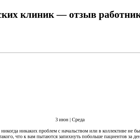
еских клиник
— отзыв работник
3 июн | Среда
когда никаких проблем с начальством или в коллективе не было, с з
 такого, что к вам пытаются запихнуть побольше пациентов за д