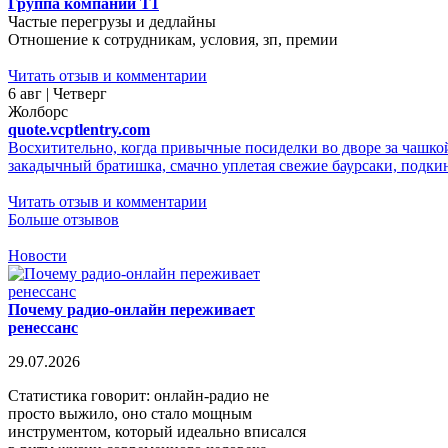
Группа компаний Т1
Частые перегрузы и дедлайны
Отношение к сотрудникам, условия, зп, премии
Читать отзыв и комментарии
6 авг | Четверг
Жолборс
quote.vcptlentry.com
Восхитительно, когда привычные посиделки во дворе за чашкой
закадычный братишка, смачно уплетая свежие баурсаки, подкину
Читать отзыв и комментарии
Больше отзывов
Новости
Почему радио-онлайн переживает
ренессанс
29.07.2026
Статистика говорит: онлайн-радио не
просто выжило, оно стало мощным
инструментом, который идеально вписался