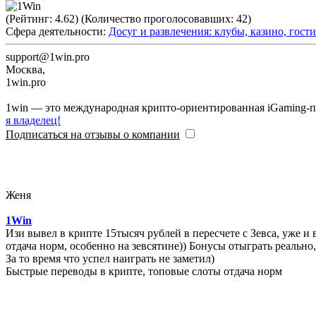
(Рейтинг:
4.62
) (Количество проголосовавших:
42
)
Сфера деятельности:
Досуг и развлечения: клубы, казино, гост
support@1win.pro
Москва
,
1win.pro
1win — это международная крипто-ориентированная iGaming-пла
я владелец!
Подписаться на отзывы о компании
Женя
1Win
Изи вывел в крипте 15тысяч рублей в пересчете с Зевса, уже и 
отдача норм, особенно на зевсятине)) Бонусы отыграть реально,
За то время что успел наиграть не заметил)
Быстрые переводы в крипте, топовые слоты отдача норм