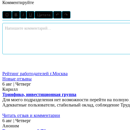
Комментируйте
😊
B
I
U
Цитата
↶
↷
Рейтинг работодателей г.Москва
Новые отзывы
6 авг | Четверг
Кирилл
Тринфико, инвестиционная группа
Для моего подразделения нет возможности перейти на полную у
Адекватные пользователи, стабильный оклад, соблюдение Трудо
Читать отзыв и комментарии
6 авг | Четверг
Аноним