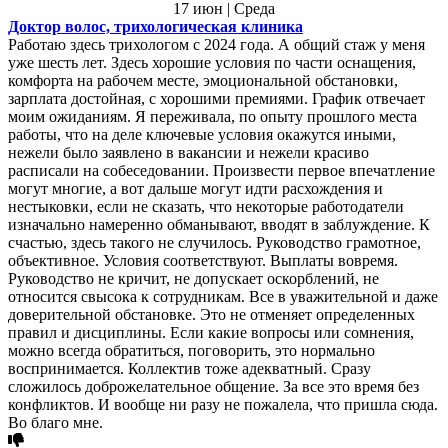
17 июн | Среда
Доктор волос, трихологическая клиника
Работаю здесь трихологом с 2024 года. А общий стаж у меня
уже шесть лет. Здесь хорошие условия по части оснащения,
комфорта на рабочем месте, эмоциональной обстановки,
зарплата достойная, с хорошими премиями. График отвечает
моим ожиданиям. Я переживала, по опыту прошлого места
работы, что на деле ключевые условия окажутся иными,
нежели было заявлено в вакансии и нежели красиво
расписали на собеседовании. Произвести первое впечатление
могут многие, а вот дальше могут идти расхождения и
нестыковки, если не сказать, что некоторые работодатели
изначально намеренно обманывают, вводят в заблуждение. К
счастью, здесь такого не случилось. Руководство грамотное,
объективное. Условия соответствуют. Выплаты вовремя.
Руководство не кричит, не допускает оскорблений, не
относится свысока к сотрудникам. Все в уважительной и даже
доверительной обстановке. Это не отменяет определенных
правил и дисциплины. Если какие вопросы или сомнения,
можно всегда обратиться, поговорить, это нормально
воспринимается. Коллектив тоже адекватный. Сразу
сложилось доброжелательное общение. За все это время без
конфликтов. И вообще ни разу не пожалела, что пришла сюда.
Во благо мне.