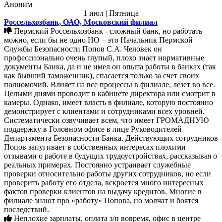
Аноним
1 июл | Пятница
Россельхозбанк, ОАО, Московский филиал
Пермский Россельхозбанк - сложный банк, но работать
можно, если бы не одно НО – это Начальник Пермской
Службы Безопасности Попов С.А. Человек он
профессионально очень глупый, плохо знает нормативные
документы Банка, да и не имел он опыта работы в банках (так
как бывший таможенник), спасается только за счет своих
полномочий. Влияет на все процессы в филиале, лезет во все.
Целыми днями проводит в кабинете директора или смотрит в
камеры. Однако, имеет власть в филиале, которую постоянно
демонстрирует с клиентами и сотрудниками всех уровней.
Систематически озвучивает всем, что имеет ГРОМАДНУЮ
поддержку в Головном офисе в лице Руководителей
Департамента Безопасности Банка. Действующих сотрудников
Попов запугивает в собственных интересах плохими
отзывами о работе в будущих трудоустройствах, рассказывая о
реальных примерах. Постоянно устраивает служебные
проверки относительно работы других сотрудников, но если
проверить работу его отдела, вскроется много интересных
фактов проверки клиентов на выдачу кредитов. Многие в
филиале знают про «работу» Попова, но молчат и боятся
последствий.
Неплохие зарплаты, оплата з/п вовремя, офис в центре