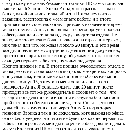
сразу скажу не очень.Резюме сотрудники HR самостоятельно
нашли на hh.Звонила Холод Анна,много рассказывала о
банке, какой он замечательный и т.п.Потом немного о
вакансии, расспросила о моем опыте работы и в итоге
пригласила на собеседование. Приехав в назначенное время
меня встретила Анна, проводила в переговорную, провела
собеседование и оставила ждать руководителя отдела. Не
знаю, что это конечно было, проверка на стресс интервью у
них такая или что, но ждала я около 20 минут. В это время
заходили различные сотрудники делать копии документов,
просто поговорить по телефону, обсуждая как подготовлен
офис для первого рабочего дня топ-менеджера на
Кропотнинской и т.д. В итоге пришла руководитель отдела с
моим резюме и стала задавать вопросы, конкретных вопросов
я не услышала, точно также как и ответов.Собеседование
длилось минут 15, затем она меня оставила и сказала
подождать Анну. Я осталась ждать еще 20 минут, после
приходит все тот же руководитель и сообщает о том , что
сегодня понедельник и все заняты из службы безопасности
пройти у них собеседование не удастся. Сказала, что все
дальнейшие коммуникации через Анну Холод которая
позвонит. Звонка я так и не дождалась, хотя выходя из офиса
банка была уверена, что его и не будет так как не первый год
работаю в персонале, методы и оценки собеседований делать
могу :) Коллеги из HR отдела относитесь с уважением к