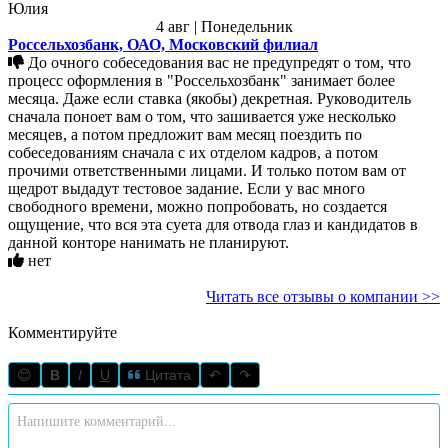
Юлия
4 авг | Понедельник
Россельхозбанк, ОАО, Московский филиал
До очного собеседования вас не предупредят о том, что
процесс оформления в "Россельхозбанк" занимает более
месяца. Даже если ставка (якобы) декретная. Руководитель
сначала поноет вам о том, что зашивается уже несколько
месяцев, а потом предложит вам месяц поездить по
собеседованиям сначала с их отделом кадров, а потом
прочими ответственными лицами. И только потом вам от
щедрот выдадут тестовое задание. Если у вас много
свободного времени, можно попробовать, но создается
ощущение, что вся эта суета для отвода глаз и кандидатов в
данной конторе нанимать не планируют.
нет
Читать все отзывы о компании >>
Комментируйте
😊
B
I
U
Цитата
↶
↷