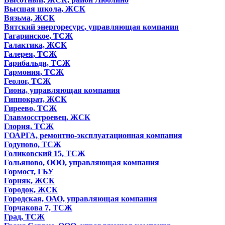
Высшая школа, ЖСК
Вязьма, ЖСК
Вятский энергоресурс, управляющая компания
Гагаринское, ТСЖ
Галактика, ЖСК
Галерея, ТСЖ
Гарибальди, ТСЖ
Гармония, ТСЖ
Геолог, ТСЖ
Гиона, управляющая компания
Гиппократ, ЖСК
Гиреево, ТСЖ
Главмосстроевец, ЖСК
Глория, ТСЖ
ГОАРГА, ремонтно-эксплуатационная компания
Годуново, ТСЖ
Голиковский 15, ТСЖ
Гольяново, ООО, управляющая компания
Гормост, ГБУ
Горняк, ЖСК
Городок, ЖСК
Городская, ОАО, управляющая компания
Горчакова 7, ТСЖ
Град, ТСЖ