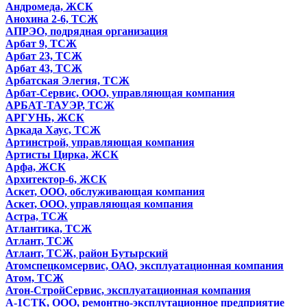
Андромеда, ЖСК
Анохина 2-6, ТСЖ
АПРЭО, подрядная организация
Арбат 9, ТСЖ
Арбат 23, ТСЖ
Арбат 43, ТСЖ
Арбатская Элегия, ТСЖ
Арбат-Сервис, ООО, управляющая компания
АРБАТ-ТАУЭР, ТСЖ
АРГУНЬ, ЖСК
Аркада Хаус, ТСЖ
Артинстрой, управляющая компания
Артисты Цирка, ЖСК
Арфа, ЖСК
Архитектор-6, ЖСК
Аскет, ООО, обслуживающая компания
Аскет, ООО, управляющая компания
Астра, ТСЖ
Атлантика, ТСЖ
Атлант, ТСЖ
Атлант, ТСЖ, район Бутырский
Атомспецкомсервис, ОАО, эксплуатационная компания
Атом, ТСЖ
Атон-СтройСервис, эксплуатационная компания
А-1СТК, ООО, ремонтно-эксплутационное предприятие