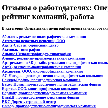
Отзывы о работодателях: Опе
рейтинг компаний, работа
В категории Оперативная полиграфия представлены органи
Абсолют, рекламно-полиграфическая компания
Агентство печатных решений, ООО
Адепт-Сервис, сервисный центр
Аксинья, типография
Альянс Югполиграфиздат, типография
Альянс, рекламно-производственная компания
Арт реклама и 3D дизайн, рекламно-полиграфическая комп
АртX, рекламно-полиграфическая компания
Архипелаг, ООО, многопрофильная компания
АС-Литера, производственно-полиграфическая компания
Байярд-График, полиграфическая компания
Баско-Принт, производственно-полиграфическая фирма
Березка, ООО, многопрофильная компания
Вариант, производственно-рекламная компания
ВизаШ, производственно-рекламная фирма
ВКС Директ, сервисный центр
Выбор, производственно-полиграфическая компания