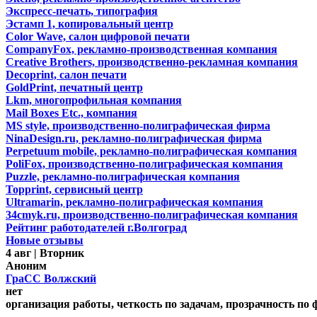
Экспресс-печать, типография
Эстамп 1, копировальный центр
Color Wave, салон цифровой печати
CompanyFox, рекламно-производственная компания
Creative Brothers, производственно-рекламная компания
Decoprint, салон печати
GoldPrint, печатный центр
Lkm, многопрофильная компания
Mail Boxes Etc., компания
MS style, производственно-полиграфическая фирма
NinaDesign.ru, рекламно-полиграфическая фирма
Perpetuum mobile, рекламно-полиграфическая компания
PoliFox, производственно-полиграфическая компания
Puzzle, рекламно-полиграфическая компания
Topprint, сервисный центр
Ultramarin, рекламно-полиграфическая компания
34cmyk.ru, производственно-полиграфическая компания
Рейтинг работодателей г.Волгоград
Новые отзывы
4 авг | Вторник
Аноним
ГраСС Волжский
нет
организация работы, четкость по задачам, прозрачность по