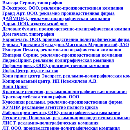
Выгода Сервис, типография
В-Экспресс, ООО, рекламно-производственная компания
Гранд-Арт, ООО, рекламно-производственная фирма
ДАЙМОНД, рекламно-полиграфическая компания
Дарья, ООО, издательский дом
Деловые бумаги, производственно-полиграфическая компа
Дом печати, типография
Европечать, ООО, производственно-полиграфическая фирм
Единая Дирекция Культурно-Массовых Мероприятий, ЗАО
Империя Печати, рекламно-полиграфическая компания
Империя Сервис, рекламно-производственная компания
ИндексПринт, рекламно-полиграфическая компания
Информпроект, ООО, производственная компания
Инфо-Центр, издательство
Копи принт центр Экспресс, рекламно-полиграфическая ко
Копировальный центр, ИП Новожилова А.В.
Копи-Принт
Красивые решения, рекламно-полиграфическая компания
Красноармейская типография, ООО
Кудесники рекламы, рекламно-производственная фирма
КУМИР, рекламное агентство полного цикла
Лаборатория печати, ООО, полиграфическая компания
Легкое перо Поволжья, рекламно-производственная компа
ЛИСТ, рекламно-полиграфическая компания
ЛТ, ООО, производственно-полиграфическая компания