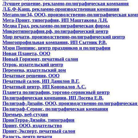
Лучшее решение, рекламно-полиграфическая компания
Л.Б.Ф-Канц, рекламно-производственная компания
Мегаполис34, ООО, производственно-полиграфическая ком
Мега-Принт, типография, ИП Маштакова Л.Н.
Медиа Град, рекламно-полиграфическая фирма
Микротипография.рф, полиграфический центр
Мир печати, производственно-полиграфический центр
Многопрофильная компания, ИП Сытник Р.В.
Мэри Поппинс, центр праздников и полиграфии
Новая Планета, ООО
Новый Горизонт, печатный салон
Отрок, издательский центр
Перемена, издательский дом
Печатные решения, ООО
Печатный салон, ИП Данилов В.Г.
Печатный центр, ИП Коновалов А.С.
Планета полиграфии, торгово-сервисный центр
Полиграфическая компания, ИП Лосева Е.В.
Полиграф-Дизайн, ООО, производственно-полиграфическа
Полиграф-Сервис, полиграфическая компания
Премьер, веб-студия
ПринТерра-Дизайн, типография
Принт, ООО, издательство
Принт-Эксперт, печатный салон
Радость, центр печати