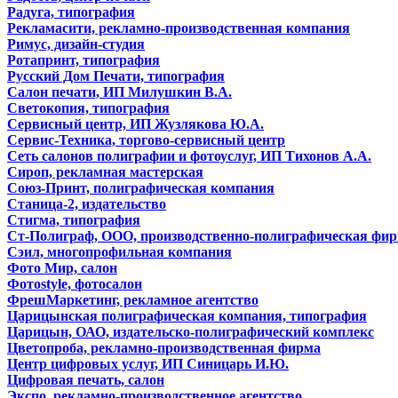
Радуга, типография
Рекламасити, рекламно-производственная компания
Римус, дизайн-студия
Ротапринт, типография
Русский Дом Печати, типография
Салон печати, ИП Милушкин В.А.
Светокопия, типография
Сервисный центр, ИП Жузлякова Ю.А.
Сервис-Техника, торгово-сервисный центр
Сеть салонов полиграфии и фотоуслуг, ИП Тихонов А.А.
Сироп, рекламная мастерская
Союз-Принт, полиграфическая компания
Станица-2, издательство
Стигма, типография
Ст-Полиграф, ООО, производственно-полиграфическая фи
Сэил, многопрофильная компания
Фото Мир, салон
Фотоstyle, фотосалон
ФрешМаркетинг, рекламное агентство
Царицынская полиграфическая компания, типография
Царицын, ОАО, издательско-полиграфический комплекс
Цветопроба, рекламно-производственная фирма
Центр цифровых услуг, ИП Синицарь И.Ю.
Цифровая печать, салон
Экспо, рекламно-производственное агентство