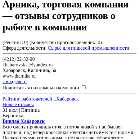
Арника, торговая компания
— отзывы сотрудников о
работе в компании
(Рейтинг:
0
) (Количество проголосовавших:
0
)
Сфера деятельности:
Сырьё для пищевой промышленности
(4212) 22-32-90
khabarovsk.a@yandex.ru
Хабаровск
,
Калинина, 5а
www.tharnika.ru
я владелец!
Подписаться на отзывы о компании
Рейтинг работодателей г.Хабаровск
Новые отзывы
31 июл | Пятница
Вероника
Винлаб Хабаровск
Всю смену проводишь стоя, а поток людей у нас бывает
плотный, под вечер кроссовки хочется снять вместе с ногами.
Но зато ночами спишь дома, а не на складе, оформление