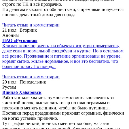
строго по ТК и всё прозрачно.
По деньгам выходит от 60к чистыми, с премиями получается
вполне адекватный доход для города.
Читать отзыв и комментарии
21 июл | Вторник
Аноним
ПАО «Русолово»
Климат, конечно, жесть, на объектах изнутри промерзаешь,
даже если в нормальной спецобуви и куртке. Но в остальном
всё ровно. Проживание и питание организованы на уровне,
кормят сытно, жилье нормальное, и всё это бесплатно, что
большой плюс. По повод...
Читать отзыв и комментарии
20 июл | Понедельник
Рустам
Винлаб Хабаровск
Работы в зале хватает: нужно самостоятельно следить за
чистотой полок, выставлять товар по планограммам и
постоянно менять ценники, чтобы не было путаницы.
Поставки перед праздниками приходят огромные, физически
на ногах устаешь прилично.
Тут график четкий, ночных смен нет вообще, магазин
закрылся, и ты идешь спать домой. Зарплата стабильная, со