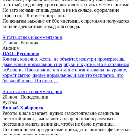
плотный, под вечер кроссовки хочется снять вместе с ногами.
Но зато ночами спишь дома, а не на складе, оформление
строго по ТК и всё прозрачно.
По деньгам выходит от 60к чистыми, с премиями получается
вполне адекватный доход для города.
Читать отзыв и комментарии
21 июл | Вторник
Аноним
ПАО «Русолово»
Климат, конечно, жесть, на объектах изнутри промерзаешь,
даже если в нормальной спецобуви и куртке. Но в остальном
всё ровно. Проживание и питание организованы на уровне,
кормят сытно, жилье нормальное, и всё это бесплатно, что
большой плюс. По повод...
Читать отзыв и комментарии
20 июл | Понедельник
Рустам
Винлаб Хабаровск
Работы в зале хватает: нужно самостоятельно следить за
чистотой полок, выставлять товар по планограммам и
постоянно менять ценники, чтобы не было путаницы.
Поставки перед праздниками приходят огромные, физически
на ногах устаешь прилично.