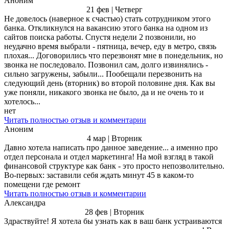
Аноним
21 фев | Четверг
Не довелось (наверное к счастью) стать сотрудником этого
банка. Откликнулся на вакансию этого банка на одном из
сайтов поиска работы. Спустя недели 2 позвонили, но
неудачно время выбрали - пятница, вечер, еду в метро, связь
плохая... Договорились что перезвонят мне в понедельник, но
звонка не последовало. Позвонил сам, долго извинялись -
сильно загружены, забыли... Пообещали перезвонить на
следующий день (вторник) во второй половине дня. Как вы
уже поняли, никакого звонка не было, да и не очень то и
хотелось...
нет
Читать полностью отзыв и комментарии
Аноним
4 мар | Вторник
Давно хотела написать про данное заведение... а именно про
отдел персонала и отдел маркетинга! На мой взгляд в такой
финансовой структуре как банк - это просто непозволительно.
Во-первых: заставили себя ждать минут 45 в каком-то
помещени где ремонт
Читать полностью отзыв и комментарии
Александра
28 фев | Вторник
Здраствуйте! Я хотела бы узнать как в ваш банк устраиваются