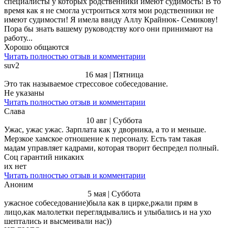
специалисты у которых родственники имеют судимость! В то
время как я не смогла устроиться хотя мои родственники не
имеют судимости! Я имела ввиду Аллу Крайнюк- Семикову!
Пора бы знать вашему руководству кого они принимают на
работу...
Хорошо общаются
Читать полностью отзыв и комментарии
suv2
16 мая | Пятница
Это так называемое стрессовое собеседование.
Не указаны
Читать полностью отзыв и комментарии
Слава
10 авг | Суббота
Ужас, ужас ужас. Зарплата как у дворника, а то и меньше.
Мерзкое хамское отношение к персоналу. Есть там такая
мадам управляет кадрами, которая творит беспредел полный.
Соц гарантий никаких
их нет
Читать полностью отзыв и комментарии
Аноним
5 мая | Суббота
ужасное собеседование)была как в цирке,ржали прям в
лицо,как малолетки переглядывались и улыбались и на ухо
шептались и высмеивали нас))