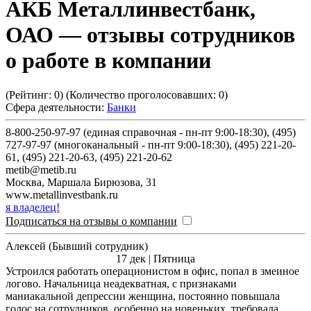
АКБ Металлинвестбанк,
ОАО
— отзывы сотрудников
о работе в компании
(Рейтинг:
0
) (Количество проголосовавших:
0
)
Сфера деятельности:
Банки
8-800-250-97-97 (единая справочная - пн-пт 9:00-18:30), (495)
727-97-97 (многоканальный - пн-пт 9:00-18:30), (495) 221-20-
61, (495) 221-20-63, (495) 221-20-62
metib@metib.ru
Москва
,
Маршала Бирюзова, 31
www.metallinvestbank.ru
я владелец!
Подписаться на отзывы о компании
Алексей (Бывший сотрудник)
17 дек | Пятница
Устроился работать операционистом в офис, попал в змеиное
логово. Начальница неадекватная, с признаками
маниакальной депрессии женщина, постоянно повышала
голос на сотрудников, особенно на новеньких, требовала