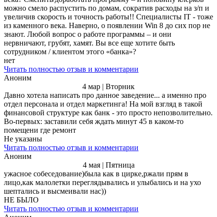
можно смело распустить по домам, сократив расходы на з/п и
увеличив скорость и точность работы!! Специалисты IT - тоже
из каменного века. Наверно, о появлении Win 8 до сих пор не
знают. Любой вопрос о работе программы – и они
нервничают, грубят, хамят. Вы все еще хотите быть
сотрудником / клиентом этого «банка»?
нет
Читать полностью отзыв и комментарии
Аноним
4 мар | Вторник
Давно хотела написать про данное заведение... а именно про
отдел персонала и отдел маркетинга! На мой взгляд в такой
финансовой структуре как банк - это просто непозволительно.
Во-первых: заставили себя ждать минут 45 в каком-то
помещени где ремонт
Не указаны
Читать полностью отзыв и комментарии
Аноним
4 мая | Пятница
ужасное собеседование)была как в цирке,ржали прям в
лицо,как малолетки переглядывались и улыбались и на ухо
шептались и высмеивали нас))
НЕ БЫЛО
Читать полностью отзыв и комментарии