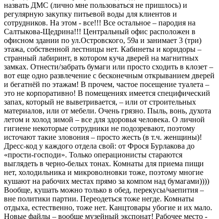
назвать ДМС (лично мне пользоваться не пришлось) и
регулярную закупку питьевой воды для клиентов и
сотрудников. На этом - все!!! Все остальное – пародия на
Салтыкова-Щедрина!!! Центральный офис расположен в
офисном здании по ул.Островского, 59а и занимает 3 (три)
этажа, собственной лестницы нет. Кабинеты и коридоры –
странный лабиринт, в котором куча дверей на магнитных
замках. Отнести/забрать бумаги или просто сходить в клозет –
вот еще одно развлечение с бесконечным открыванием дверей
и бегатнёй по этажам! В прочем, частое посещение туалета –
это не корпоративно! В помещениях имеется специфический
запах, который не выветривается, – или от строительных
материалов, или от мебели. Очень грязно. Пыль, вонь, духота
летом и холод зимой – все для здоровья человека. О личной
гигиене некоторые сотрудники не подозревают, поэтому
источают такие зловония – просто жесть (в т.ч. женщины)!
Дресс-код у каждого отдела свой: от Фрося Бурлакова до
«прости-господи». Только операционисты стараются
выглядеть в черно-белых тонах. Комнаты для приема пищи
нет, холодильника и микроволновки тоже, поэтому многие
кушают на рабочих местах прямо за компом над бумагами))))
Вообще, кушать можно только в обед, перекусы/чаепития –
вне политики партии. Переодеться тоже негде. Комнаты
отдыха, естественно, тоже нет. Канцтовары убогие и их мало.
Новые файлы – вообще музейный экспонат! Рабочее место -