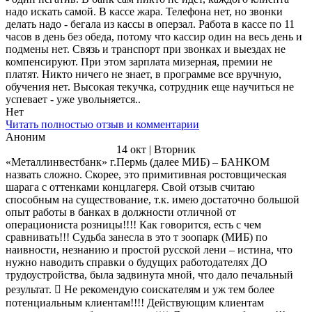
надо искать самой. В кассе жара. Телефона нет, но звонки
делать надо - бегала из кассы в оперзал. Работа в кассе по 11
часов в день без обеда, потому что кассир один на весь день и
подмены нет. Связь и транспорт при звонках и выездах не
компенсируют. При этом зарплата мизерная, премии не
платят. Никто ничего не знает, в программе все вручную,
обучения нет. Высокая текучка, сотрудник еще научиться не
успевает - уже увольняется..
Нет
Читать полностью отзыв и комментарии
Аноним
14 окт | Вторник
«Металлинвестбанк» г.Пермь (далее МИБ) – БАНКОМ
назвать сложно. Скорее, это примитивная ростовщическая
шарага с оттенками концлагеря. Свой отзыв считаю
способным на существование, т.к. имею достаточно большой
опыт работы в банках в должности отличной от
операциониста розницы!!!! Как говорится, есть с чем
сравнивать!!! Судьба занесла в это т зоопарк (МИБ) по
наивности, незнанию и простой русской лени – истина, что
нужно наводить справки о будущих работодателях ДО
трудоустройства, была задвинута мной, что дало печальный
результат.  Не рекомендую соискателям и уж тем более
потенциальным клиентам!!!! Действующим клиентам