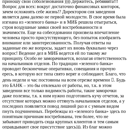
приношу свои соболезнования )))) Держитесь, ребяяяята!!!
Вопрос для всех: вокруг достаточно финансовых конторок,
зачем осложнять себе жизнь!? Директором сия заведения
является дама далеко не первой молодости. В свое время была
изгнана из «зеленого банка» и в МИБ решила отыграться,
строя воздушные замки своей востребованности и
значимости. Еще на собеседовании произвела впечатление
человека просто присутствующего, без попыток изобразить
внимание или заинтересованность. Получая ответы на
заданные ею же вопросы, задает их вновь буквально через
вопрос! Ведение дел в МИБ ведется ей по такому же
принципу. Особо не заморачивается, возлагая ответственность
на начальников отделов. По традиции «зеленого банка»
проводит бесконечные оперативки, совещания и прочую
ересь, в которую все типа свято верят и соблюдают. Благо, что
день недели и час постоянны на всем отрезке времени . Будь
это БАНК – это бы отвлекало от работы, но, т.к. в этом
заведении все только видимость работы, такие заморочки
даже полезны, т.к. к ним нужно подготовить кучу отчетов, за
отсутствие которых можно оттянуть начальников отделов, а у
последних появляется повод лишний раз и с умным видом
пнуть подчиненных. Перебежцы из «зеленого банка» здесь по
понятным причинам востребованы, тем более, что не
забывают приводить сюда крупных клиентов и тем самым
оправдывают свое присутствие здесь))). Из благ можно