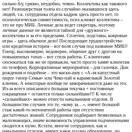
сильно б/у, грязно, неудобно, темно. Коллектива как такового
нет! Разношерстная толпа из случайно оказавшихся здесь
людей, т.к. сотрудника отдела кадров здесь просто нет, то
психологическая совместимость, псих.климат коллектива –
это не про МИБ. Личные дела ведет секретарь, поэтому
личные данные не являются тайной для «дружного»
коллектива и за его пределами. Сплетни, подставы, ковровые
игры – здесь обычное дело! Последующее трудоустройство
или кредитная история – все воля случая под название МИБ!!
Гонор, высокомерие, недоверие, общение друг с другом на
повышенных тонах – вот стиль работы. С клиентами
сюсюкаться так же не привыкли, часто просто хамят клиентам
по телефону. Корпоративные мероприятия – для галочки. Дни
рождения и подобное – это маски-шоу с «А-ля капустный
пирог гипер Семья» или Чоко-пай и карамелькой Золотой
ключик. А некоторые вообще не заморачиваются даже на это.
Из-за всего описанного большая текучка + постоянные
сокращения = остаются только сильнейшие!!! К числу
«сильнейших» можно отнести начальников отделов. В
большинстве случаев это те, «кому за…», имеют большой
стаж какой-то непонятной работы при отсутствии
достаточных знаний. Сотрудников подбирают безмолвных и
малознающих, иначе возможность управления подчиненными
сводится к нулю. Кстати, многие сотрудники, как и
начальники отделов, имеют какое угодно образование, но