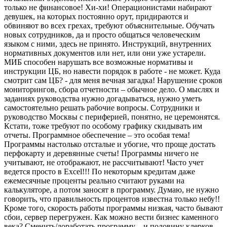
только не финансовое! Хи-хи! Операционистами набирают
девушек, на которых постоянно орут, придираются и
обвиняют во всех грехах, требуют объяснительные. Обучать
новых сотрудников, да и просто общаться человеческим
языком с ними, здесь не принято. Инструкций, внутренних
нормативных документов или нет, или они уже устарели.
МИБ способен нарушать все возможные нормативы и
инструкции ЦБ, но навести порядок в работе - не может. Куда
смотрит сам ЦБ? - для меня вечная загадка! Нарушение сроков
мониторингов, сбора отчетности – обычное дело. О мыслях и
заданиях руководства нужно догадываться, нужно уметь
самостоятельно решать рабочие вопросы. Сотрудники и
руководство Москвы с периферией, понятно, не церемонятся.
Кстати, тоже требуют по особому графику скидывать им
отчеты. Программное обеспечение – это особая тема!
Программы настолько отсталые и убогие, что проще достать
перфокарту и деревянные счеты! Программы ничего не
учитывают, не отображают, не рассчитывают! Часто учет
ведется просто в Excel!!! По некоторым кредитам даже
ежемесячные проценты реально считают руками на
калькуляторе, а потом заносят в программу. Думаю, не нужно
говорить, что правильность процентов известна только небу!!
Кроме того, скорость работы программы низкая, часто бывают
сбои, сервер перегружен. Как можно вести бизнес каменного
века? Сменить/доработать программу – и половину клерков