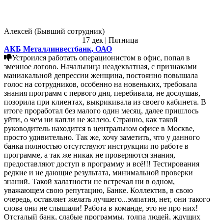
Алексей (Бывший сотрудник)
17 дек | Пятница
АКБ Металлинвестбанк, ОАО
Устроился работать операционистом в офис, попал в
змеиное логово. Начальница неадекватная, с признаками
маниакальной депрессии женщина, постоянно повышала
голос на сотрудников, особенно на новеньких, требовала
знания программ с первого дня, перебивала, не дослушав,
позорила при клиентах, выкрикивала из своего кабинета. В
итоге проработал без малого один месяц, далее пришлось
уйти, о чем ни капли не жалею. Странно, как такой
руководитель находится в центральном офисе в Москве,
просто удивительно. Так же, хочу заметить, что у данного
банка полностью отсутствуют инструкции по работе в
программе, а так же никак не проверяются знания,
предоставляют доступ в программу и всё!!! Тестирования
редкие и не дающие результата, минимальной проверки
знаний. Такой халатности не встречал ни в одном,
уважающем свою репутацию, Банке. Коллектив, в свою
очередь, оставляет желать лучшего...эмпатия, нет, они такого
слова они не слышали! Работа в команде, это не про них!
Отсталый банк, слабые программы, толпа людей, ждущих