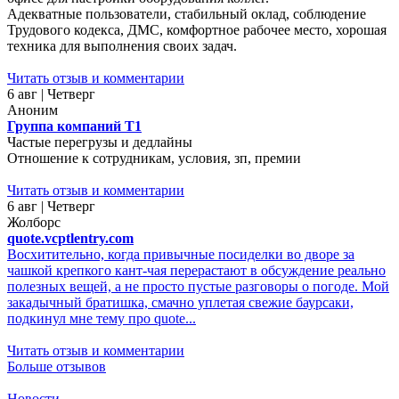
Адекватные пользователи, стабильный оклад, соблюдение
Трудового кодекса, ДМС, комфортное рабочее место, хорошая
техника для выполнения своих задач.
Читать отзыв и комментарии
6 авг | Четверг
Аноним
Группа компаний Т1
Частые перегрузы и дедлайны
Отношение к сотрудникам, условия, зп, премии
Читать отзыв и комментарии
6 авг | Четверг
Жолборс
quote.vcptlentry.com
Восхитительно, когда привычные посиделки во дворе за
чашкой крепкого кант-чая перерастают в обсуждение реально
полезных вещей, а не просто пустые разговоры о погоде. Мой
закадычный братишка, смачно уплетая свежие баурсаки,
подкинул мне тему про quote...
Читать отзыв и комментарии
Больше отзывов
Новости