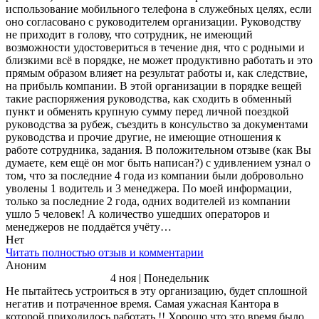
использование мобильного телефона в служебных целях, если
оно согласовано с руководителем организации. Руководству
не приходит в голову, что сотрудник, не имеющий
возможности удостовериться в течение дня, что с родными и
близкими всё в порядке, не может продуктивно работать и это
прямым образом влияет на результат работы и, как следствие,
на прибыль компании. В этой организации в порядке вещей
такие распоряжения руководства, как сходить в обменный
пункт и обменять крупную сумму перед личной поездкой
руководства за рубеж, съездить в консульство за документами
руководства и прочие другие, не имеющие отношения к
работе сотрудника, задания. В положительном отзыве (как Вы
думаете, кем ещё он мог быть написан?) с удивлением узнал о
том, что за последние 4 года из компании были добровольно
уволены 1 водитель и 3 менеджера. По моей информации,
только за последние 2 года, одних водителей из компании
ушло 5 человек! А количество ушедших операторов и
менеджеров не поддаётся учёту…
Нет
Читать полностью отзыв и комментарии
Аноним
4 ноя | Понедельник
Не пытайтесь устроиться в эту организацию, будет сплошной
негатив и потраченное время. Самая ужасная Кантора в
которой приходилось работать !! Хорошо что это время было