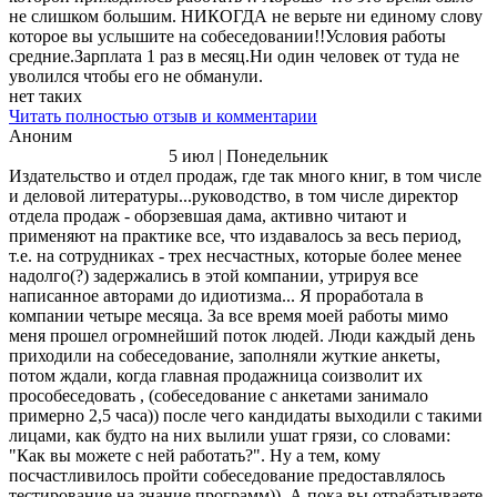
не слишком большим. НИКОГДА не верьте ни единому слову
которое вы услышите на собеседовании!!Условия работы
средние.Зарплата 1 раз в месяц.Ни один человек от туда не
уволился чтобы его не обманули.
нет таких
Читать полностью отзыв и комментарии
Аноним
5 июл | Понедельник
Издательство и отдел продаж, где так много книг, в том числе
и деловой литературы...руководство, в том числе директор
отдела продаж - оборзевшая дама, активно читают и
применяют на практике все, что издавалось за весь период,
т.е. на сотрудниках - трех несчастных, которые более менее
надолго(?) задержались в этой компании, утрируя все
написанное авторами до идиотизма... Я проработала в
компании четыре месяца. За все время моей работы мимо
меня прошел огромнейший поток людей. Люди каждый день
приходили на собеседование, заполняли жуткие анкеты,
потом ждали, когда главная продажница соизволит их
прособеседовать , (собеседование с анкетами занимало
примерно 2,5 часа)) после чего кандидаты выходили с такими
лицами, как будто на них вылили ушат грязи, со словами:
"Как вы можете с ней работать?". Ну а тем, кому
посчастливилось пройти собеседование предоставлялось
тестирование на знание программ)). А пока вы отрабатываете