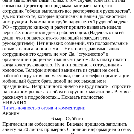
быть выполнены Вами только в том случае, если Вы с этим
согласны. Директор по продажам напирает на то, что
сотрудник "обязан выполнять все распоряжения руководства".
Да, но только те, которые прописаны в Вашей должностной
инструкции. В компании грубо нарушается Трудовой кодекс
РФ - трудовую книжку и расчет принято выдавать недели
через 2-3 после последнего рабочего дня. (Надеюсь от всей
души, что попадется кто-то знающий и засудит этих
руководителей). Нет никаких сомнений, что положительные
отзывы написали они сами.... Никто из здравомыслящих
сотрудников это сделать не мог. Да, "стукачество" в
организации процветает пышным цветом. Зар. плату платят -
когда хочет руководство. Ну и отношение к сотрудникам -
холопское. Телефон личный вынимать из сумки не смей,
работой нагрузят выше макушки, еще и телефон организации
мобильный будете брать домой на все выходные и
праздникии... Неприличного ничего не буду пасать - спросите
на книжном рынке - в любом из крупных магазинов - Вам все
расскажут в подробностях... Показать полностью
НИКАКИХ
Читать полностью отзыв и комментарии
Аноним
6 мар | Суббота
Пригласили на собеседование. Вначале пришлось заполнить
анкету на 20 листах примерно. С полной информацией о себе,