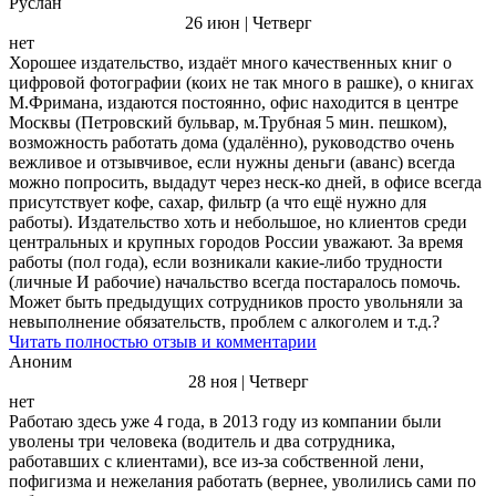
Руслан
26 июн | Четверг
нет
Хорошее издательство, издаёт много качественных книг о
цифровой фотографии (коих не так много в рашке), о книгах
М.Фримана, издаются постоянно, офис находится в центре
Москвы (Петровский бульвар, м.Трубная 5 мин. пешком),
возможность работать дома (удалённо), руководство очень
вежливое и отзывчивое, если нужны деньги (аванс) всегда
можно попросить, выдадут через неск-ко дней, в офисе всегда
присутствует кофе, сахар, фильтр (а что ещё нужно для
работы). Издательство хоть и небольшое, но клиентов среди
центральных и крупных городов России уважают. За время
работы (пол года), если возникали какие-либо трудности
(личные И рабочие) начальство всегда постаралось помочь.
Может быть предыдущих сотрудников просто увольняли за
невыполнение обязательств, проблем с алкоголем и т.д.?
Читать полностью отзыв и комментарии
Аноним
28 ноя | Четверг
нет
Работаю здесь уже 4 года, в 2013 году из компании были
уволены три человека (водитель и два сотрудника,
работавших с клиентами), все из-за собственной лени,
пофигизма и нежелания работать (вернее, уволились сами по