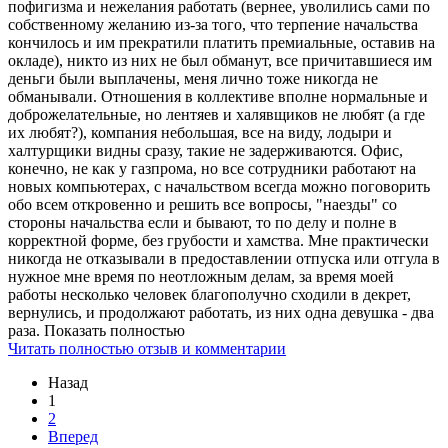
пофигизма и нежелания работать (вернее, уволились сами по
собственному желанию из-за того, что терпение начальства
кончилось и им прекратили платить премиальные, оставив на
окладе), никто из них не был обманут, все причитавшиеся им
деньги были выплачены, меня лично тоже никогда не
обманывали. Отношения в коллективе вполне нормальные и
доброжелательные, но лентяев и халявщиков не любят (а где
их любят?), компания небольшая, все на виду, лодыри и
халтурщики видны сразу, такие не задерживаются. Офис,
конечно, не как у газпрома, но все сотрудники работают на
новых компьютерах, с начальством всегда можно поговорить
обо всем откровенно и решить все вопросы, "наезды" со
стороны начальства если и бывают, то по делу и полне в
корректной форме, без грубости и хамства. Мне практически
никогда не отказывали в предоставлении отпуска или отгула в
нужное мне время по неотложным делам, за время моей
работы несколько человек благополучно сходили в декрет,
вернулись, и продолжают работать, из них одна девушка - два
раза. Показать полностью
Читать полностью отзыв и комментарии
Назад
1
2
Вперед