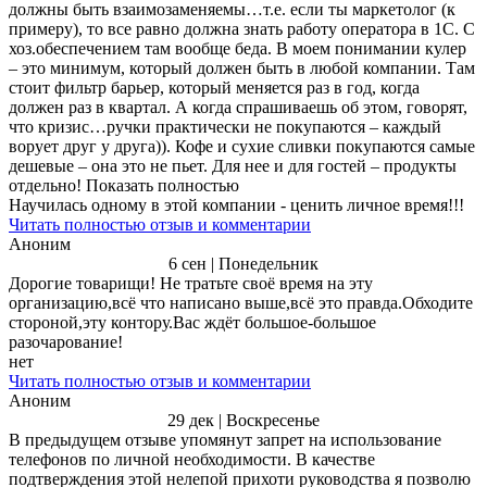
должны быть взаимозаменяемы…т.е. если ты маркетолог (к
примеру), то все равно должна знать работу оператора в 1С. С
хоз.обеспечением там вообще беда. В моем понимании кулер
– это минимум, который должен быть в любой компании. Там
стоит фильтр барьер, который меняется раз в год, когда
должен раз в квартал. А когда спрашиваешь об этом, говорят,
что кризис…ручки практически не покупаются – каждый
ворует друг у друга)). Кофе и сухие сливки покупаются самые
дешевые – она это не пьет. Для нее и для гостей – продукты
отдельно! Показать полностью
Научилась одному в этой компании - ценить личное время!!!
Читать полностью отзыв и комментарии
Аноним
6 сен | Понедельник
Дорогие товарищи! Не тратьте своё время на эту
организацию,всё что написано выше,всё это правда.Обходите
стороной,эту контору.Вас ждёт большое-большое
разочарование!
нет
Читать полностью отзыв и комментарии
Аноним
29 дек | Воскресенье
В предыдущем отзыве упомянут запрет на использование
телефонов по личной необходимости. В качестве
подтверждения этой нелепой прихоти руководства я позволю