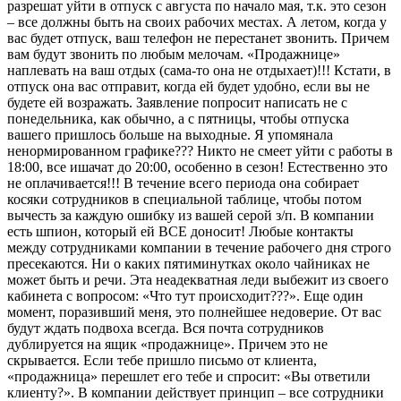
разрешат уйти в отпуск с августа по начало мая, т.к. это сезон
– все должны быть на своих рабочих местах. А летом, когда у
вас будет отпуск, ваш телефон не перестанет звонить. Причем
вам будут звонить по любым мелочам. «Продажнице»
наплевать на ваш отдых (сама-то она не отдыхает)!!! Кстати, в
отпуск она вас отправит, когда ей будет удобно, если вы не
будете ей возражать. Заявление попросит написать не с
понедельника, как обычно, а с пятницы, чтобы отпуска
вашего пришлось больше на выходные. Я упомянала
ненормированном графике??? Никто не смеет уйти с работы в
18:00, все ишачат до 20:00, особенно в сезон! Естественно это
не оплачивается!!! В течение всего периода она собирает
косяки сотрудников в специальной таблице, чтобы потом
вычесть за каждую ошибку из вашей серой з/п. В компании
есть шпион, который ей ВСЕ доносит! Любые контакты
между сотрудниками компании в течение рабочего дня строго
пресекаются. Ни о каких пятиминутках около чайниках не
может быть и речи. Эта неадекватная леди выбежит из своего
кабинета с вопросом: «Что тут происходит???». Еще один
момент, поразивший меня, это полнейшее недоверие. От вас
будут ждать подвоха всегда. Вся почта сотрудников
дублируется на ящик «продажнице». Причем это не
скрывается. Если тебе пришло письмо от клиента,
«продажница» перешлет его тебе и спросит: «Вы ответили
клиенту?». В компании действует принцип – все сотрудники