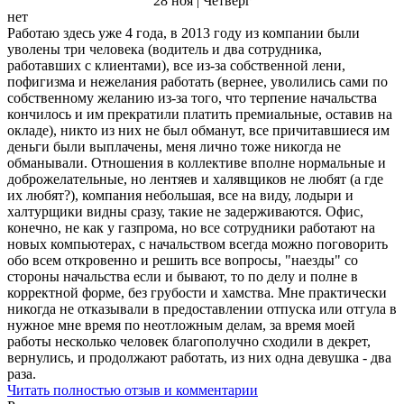
28 ноя | Четверг
нет
Работаю здесь уже 4 года, в 2013 году из компании были
уволены три человека (водитель и два сотрудника,
работавших с клиентами), все из-за собственной лени,
пофигизма и нежелания работать (вернее, уволились сами по
собственному желанию из-за того, что терпение начальства
кончилось и им прекратили платить премиальные, оставив на
окладе), никто из них не был обманут, все причитавшиеся им
деньги были выплачены, меня лично тоже никогда не
обманывали. Отношения в коллективе вполне нормальные и
доброжелательные, но лентяев и халявщиков не любят (а где
их любят?), компания небольшая, все на виду, лодыри и
халтурщики видны сразу, такие не задерживаются. Офис,
конечно, не как у газпрома, но все сотрудники работают на
новых компьютерах, с начальством всегда можно поговорить
обо всем откровенно и решить все вопросы, "наезды" со
стороны начальства если и бывают, то по делу и полне в
корректной форме, без грубости и хамства. Мне практически
никогда не отказывали в предоставлении отпуска или отгула в
нужное мне время по неотложным делам, за время моей
работы несколько человек благополучно сходили в декрет,
вернулись, и продолжают работать, из них одна девушка - два
раза.
Читать полностью отзыв и комментарии