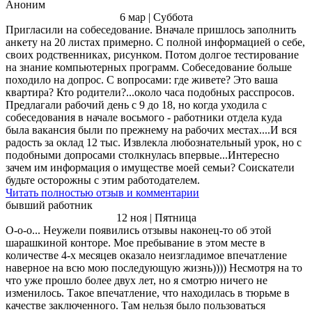
Аноним
6 мар | Суббота
Пригласили на собеседование. Вначале пришлось заполнить
анкету на 20 листах примерно. С полной информацией о себе,
своих родственниках, рисунком. Потом долгое тестирование
на знание компьютерных программ. Собеседование больше
походило на допрос. С вопросами: где живете? Это ваша
квартира? Кто родители?...около часа подобных расспросов.
Предлагали рабочий день с 9 до 18, но когда уходила с
собеседования в начале восьмого - работники отдела куда
была вакансия были по прежнему на рабочих местах....И вся
радость за оклад 12 тыс. Извлекла любознательный урок, но с
подобными допросами столкнулась впервые...Интересно
зачем им информация о имуществе моей семьи? Соискатели
будьте осторожны с этим работодателем.
Читать полностью отзыв и комментарии
бывший работник
12 ноя | Пятница
О-о-о... Неужели появились отзывы наконец-то об этой
шарашкиной конторе. Мое пребывание в этом месте в
количестве 4-х месяцев оказало неизгладимое впечатление
наверное на всю мою последующую жизнь)))) Несмотря на то
что уже прошло более двух лет, но я смотрю ничего не
изменилось. Такое впечатление, что находилась в тюрьме в
качестве заключенного. Там нельзя было пользоваться