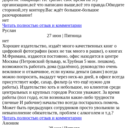
организацию,всё что написано выше,всё это правда.Обходите
стороной,эту контору.Вас ждёт большое-большое
разочарование!
нет
Читать полностью отзыв и комментарии
Руслан
27 июн | Пятница
нет
Хорошее издательство, издаёт много качественных книг о
цифровой фотографии (коих не так много в рашке), о книгах
М.Фримана, издаются постоянно, офис находится в центре
Москвы (Петровский бульвар, м.Трубная 5 мин. пешком),
возможность работать дома (удалённо), руководство очень
вежливое и отзывчивое, если нужны деньги (аванс) всегда
можно попросить, выдадут через неск-ко дней, в офисе всегда
присутствует кофе, сахар, фильтр (а что ещё нужно для
работы). Издательство хоть и небольшое, но клиентов среди
центральных и крупных городов России уважают. За время
работы (пол года), если возникали какие-либо трудности
(личные И рабочие) начальство всегда постаралось помочь.
Может быть предыдущих сотрудников просто увольняли за
невыполнение обязательств, проблем с алкоголем и т.д.?
Читать полностью отзыв и комментарии
Аноним