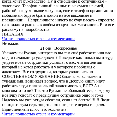
когда хочет руководство. Ну и отношение к сотрудникам -
холопское. Телефон личный вынимать из сумки не смей,
работой нагрузят выше макушки, еще и телефон организации
мобильный будете брать домой на все выходные и
праздникии... Неприличного ничего не буду пасать - спросите
на книжном рынке - в любом из крупных магазинов - Вам все
расскажут в подробностях...
НИКАКИХ
Читать полностью отзыв и комментарии
Не важно
21 сен | Воскресенье
Уважаемый Руслан, интересно вы там ещё работаете или вас
мадам начальница уже довела? Поверьте как только вы оттуда
уйдете новые сотрудники услышат о вас, что вы лентяй,
который не хотел работать и у которого проблемы с
алкоголем. Все сотрудники, которые уволились по
СОБСТВЕННОМУ ЖЕЛАНИЮ были алкоголиками и
тунеядцами, возникает вопрос, что в Добрую книгу идут
работать люди с алкогольной зависимостью, ВСЕ? А не
многовато то ли? Так что Руслан не обольщайтесь, каждому
новичку говорят о предыдущем сотруднике одно и тоже.
Надеюсь вы уже оттуда сбежали, если нет бегите!!!!!!! Люди
не ходите туда серьезно, только потеряете нервы и время.
Единственный плюс, это коллектив.
Читать полностью отзыв и комментарии