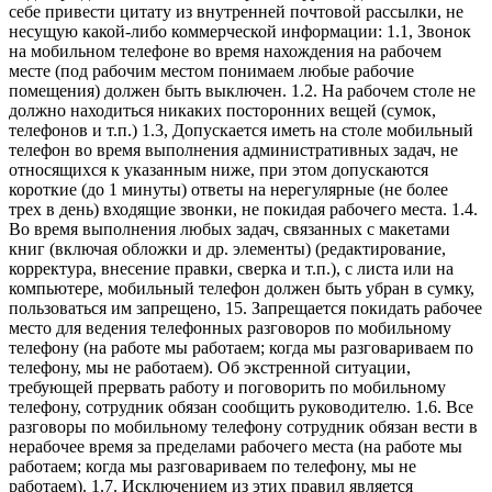
себе привести цитату из внутренней почтовой рассылки, не
несущую какой-либо коммерческой информации: 1.1, Звонок
на мобильном телефоне во время нахождения на рабочем
месте (под рабочим местом понимаем любые рабочие
помещения) должен быть выключен. 1.2. На рабочем столе не
должно находиться никаких посторонних вещей (сумок,
телефонов и т.п.) 1.3, Допускается иметь на столе мобильный
телефон во время выполнения административных задач, не
относящихся к указанным ниже, при этом допускаются
короткие (до 1 минуты) ответы на нерегулярные (не более
трех в день) входящие звонки, не покидая рабочего места. 1.4.
Во время выполнения любых задач, связанных с макетами
книг (включая обложки и др. элементы) (редактирование,
корректура, внесение правки, сверка и т.п.), с листа или на
компьютере, мобильный телефон должен быть убран в сумку,
пользоваться им запрещено, 15. Запрещается покидать рабочее
место для ведения телефонных разговоров по мобильному
телефону (на работе мы работаем; когда мы разговариваем по
телефону, мы не работаем). Об экстренной ситуации,
требующей прервать работу и поговорить по мобильному
телефону, сотрудник обязан сообщить руководителю. 1.6. Все
разговоры по мобильному телефону сотрудник обязан вести в
нерабочее время за пределами рабочего места (на работе мы
работаем; когда мы разговариваем по телефону, мы не
работаем). 1.7. Исключением из этих правил является