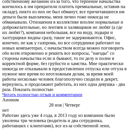
собственному желанию из-за того, что терпение начальства
кончилось и им прекратили платить премиальные, оставив на
окладе), никто из них не был обманут, все причитавшиеся им
деньги были выплачены, меня лично тоже никогда не
обманывали. Отношения в коллективе вполне нормальные и
доброжелательные, но лентяев и халявщиков не любят (а где
их любят?), компания небольшая, все на виду, лодыри и
халтурщики видны сразу, такие не задерживаются. Офис,
конечно, не как у газпрома, но все сотрудники работают на
новых компьютерах, с начальством всегда можно поговорить
обо всем откровенно и решить все вопросы, "наезды" со
стороны начальства если и бывают, то по делу и полне в
корректной форме, без грубости и хамства. Мне практически
никогда не отказывали в предоставлении отпуска или отгула в
нужное мне время по неотложным делам, за время моей
работы несколько человек благополучно сходили в декрет,
вернулись, и продолжают работать, из них одна девушка - два
раза. Показать полностью
Читать полностью отзыв и комментарии
Аноним
28 ноя | Четверг
нет
Работаю здесь уже 4 года, в 2013 году из компании были
уволены три человека (водитель и два сотрудника,
работавших с клиентами), все из-за собственной лени,