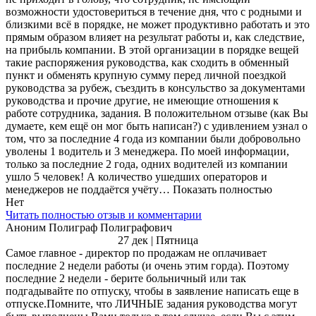
возможности удостовериться в течение дня, что с родными и
близкими всё в порядке, не может продуктивно работать и это
прямым образом влияет на результат работы и, как следствие,
на прибыль компании. В этой организации в порядке вещей
такие распоряжения руководства, как сходить в обменный
пункт и обменять крупную сумму перед личной поездкой
руководства за рубеж, съездить в консульство за документами
руководства и прочие другие, не имеющие отношения к
работе сотрудника, задания. В положительном отзыве (как Вы
думаете, кем ещё он мог быть написан?) с удивлением узнал о
том, что за последние 4 года из компании были добровольно
уволены 1 водитель и 3 менеджера. По моей информации,
только за последние 2 года, одних водителей из компании
ушло 5 человек! А количество ушедших операторов и
менеджеров не поддаётся учёту… Показать полностью
Нет
Читать полностью отзыв и комментарии
Аноним Полиграф Полиграфович
27 дек | Пятница
Самое главное - директор по продажам не оплачивает
последние 2 недели работы (и очень этим горда). Поэтому
последние 2 недели - берите больничный или так
подгадывайте по отпуску, чтобы в заявление написать еще в
отпуске.Помните, что ЛИЧНЫЕ задания руководства могут