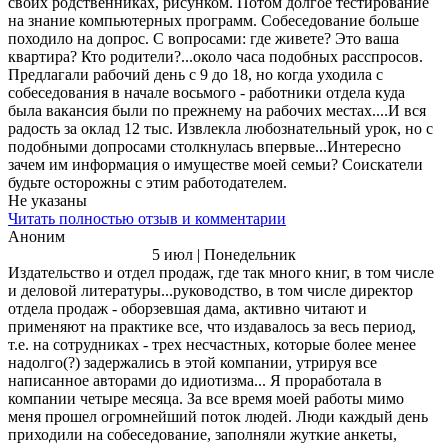
своих родственниках, рисунком. Потом долгое тестирование
на знание компьютерных программ. Собеседование больше
походило на допрос. С вопросами: где живете? Это ваша
квартира? Кто родители?...около часа подобных расспросов.
Предлагали рабочий день с 9 до 18, но когда уходила с
собеседования в начале восьмого - работники отдела куда
была вакансия были по прежнему на рабочих местах....И вся
радость за оклад 12 тыс. Извлекла любознательный урок, но с
подобными допросами столкнулась впервые...Интересно
зачем им информация о имуществе моей семьи? Соискатели
будьте осторожны с этим работодателем.
Не указаны
Читать полностью отзыв и комментарии
Аноним
5 июл | Понедельник
Издательство и отдел продаж, где так много книг, в том числе
и деловой литературы...руководство, в том числе директор
отдела продаж - оборзевшая дама, активно читают и
применяют на практике все, что издавалось за весь период,
т.е. на сотрудниках - трех несчастных, которые более менее
надолго(?) задержались в этой компании, утрируя все
написанное авторами до идиотизма... Я проработала в
компании четыре месяца. За все время моей работы мимо
меня прошел огромнейший поток людей. Люди каждый день
приходили на собеседование, заполняли жуткие анкеты,