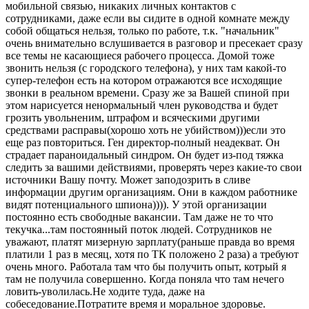
мобильной связью, никаких личных контактов с
сотрудниками, даже если вы сидите в одной комнате между
собой общаться нельзя, только по работе, т.к. "начальник"
очень внимательно вслушивается в разговор и пресекает сразу
все темы не касающиеся рабочего процесса. Домой тоже
звонить нельзя (с городского телефона), у них там какой-то
супер-телефон есть на котором отражаются все исходящие
звонки в реальном времени. Сразу же за Вашей спиной при
этом нарисуется ненормальный член руководства и будет
грозить увольненим, штрафом и всяческими другими
средствами расправы(хорошо хоть не убийством)))если это
еще раз повториться. Ген директор-полный неадекват. Он
страдает параноидальный синдром. Он будет из-под тяжка
следить за вашими действиями, проверять через какие-то свои
источники Вашу почту. Может заподозрить в сливе
информации другим организациям. Они в каждом работнике
видят потенциального шпиона)))). У этой организации
постоянно есть свободные вакансии. Там даже не то что
текучка...там постоянный поток людей. Сотрудников не
уважают, платят мизерную зарплату(раньше правда во время
платили 1 раз в месяц, хотя по ТК положено 2 раза) а требуют
очень много. Работала там что бы получить опыт, котрый я
там не получила совершенно. Когда поняла что там нечего
ловить-уволилась.Не ходите туда, даже на
собеседование.Потратите время и моральное здоровье.