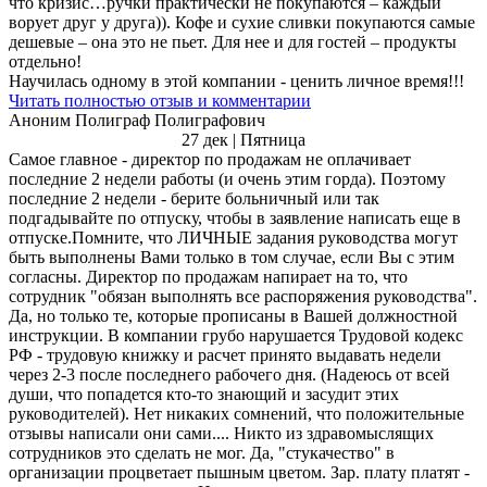
что кризис…ручки практически не покупаются – каждый
ворует друг у друга)). Кофе и сухие сливки покупаются самые
дешевые – она это не пьет. Для нее и для гостей – продукты
отдельно!
Научилась одному в этой компании - ценить личное время!!!
Читать полностью отзыв и комментарии
Аноним Полиграф Полиграфович
27 дек | Пятница
Самое главное - директор по продажам не оплачивает
последние 2 недели работы (и очень этим горда). Поэтому
последние 2 недели - берите больничный или так
подгадывайте по отпуску, чтобы в заявление написать еще в
отпуске.Помните, что ЛИЧНЫЕ задания руководства могут
быть выполнены Вами только в том случае, если Вы с этим
согласны. Директор по продажам напирает на то, что
сотрудник "обязан выполнять все распоряжения руководства".
Да, но только те, которые прописаны в Вашей должностной
инструкции. В компании грубо нарушается Трудовой кодекс
РФ - трудовую книжку и расчет принято выдавать недели
через 2-3 после последнего рабочего дня. (Надеюсь от всей
души, что попадется кто-то знающий и засудит этих
руководителей). Нет никаких сомнений, что положительные
отзывы написали они сами.... Никто из здравомыслящих
сотрудников это сделать не мог. Да, "стукачество" в
организации процветает пышным цветом. Зар. плату платят -