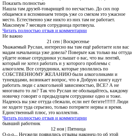
Показать полностью
Нашла там друзей-товарищей по несчастью. До сих пор
общаемся и вспоминаем теперь уже со смехом это ужасное
место. Естественно уже никто из них там не работает.
Максимум 7 месяцев сотрудница протянула.
Читать полностью отзыв и комментарии
Не важно
21 сен | Воскресенье
Уважаемый Руслан, интересно вы там ещё работаете или вас
мадам начальница уже довела? Поверьте как только вы оттуда
уйдете новые сотрудники услышат о вас, что вы лентяй,
который не хотел работать и у которого проблемы с
алкоголем. Все сотрудники, которые уволились по
СОБСТВЕННОМУ ЖЕЛАНИЮ были алкоголиками и
тунеядцами, возникает вопрос, что в Добрую книгу идут
работать люди с алкогольной зависимостью, ВСЕ? А не
многовато то ли? Так что Руслан не обольщайтесь, каждому
новичку говорят о предыдущем сотруднике одно и тоже.
Надеюсь вы уже оттуда сбежали, если нет бегите!!!!!!! Люди
не ходите туда серьезно, только потеряете нервы и время.
Единственный плюс, это коллектив.
Читать полностью отзыв и комментарии
бывший работник
12 ноя | Пятница
О-о-о... Неужели появились отзывы наконец-то об этой