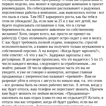
первую неделю, она звонит в предыдущие компании и просит
рекомендации. На собеседовании рассказывают о радужных
перспективах работы в компании...как выяснилось потом - все
это пыль в глаза. Там НЕТ карьерного роста, как бы тебя в
этом не убеждали! Да, если вам за 25 и у вас нет детей, вы
будете подписывать соглашение о том, что в случае
беременности, вы напишите заявление по собственному
желанию! Хотя, скорее всего, вас просто не примут на
работу))). Страх оплачивать декрет остро сидит у нее в мозгу.
С вас будут требовать полной отдачи, покорности, строгой
исполнительности, а взамен вы получите только неуважение к
собственной персоне. А на вопрос: «Когда будет зарплата?»,
тебе ответят: «А что у вас?». Задержки зарплаты у них
регулярные. В договоре прописано, что з/п выдается с 5 по 15
число каждого месяца, следующего за отработанным…но
знайте, раньше 18 числа официальную часть з/п вы не
увидите, я уже не говорю о конвертах, которые главная
продажница с уверенностью называет «премией». Вам не
разрешат уйти в отпуск с августа по начало мая, т.к. это сезон
– все должны быть на своих рабочих местах. А летом, когда у
вас будет отпуск, ваш телефон не перестанет звонить. Причем
вам будут звонить по любым мелочам. «Продажнице»
наплевать на ваш отдых (сама-то она не отдыхает)!!! Кстати, в
отпуск она вас отправит, когда ей будет удобно, если вы не