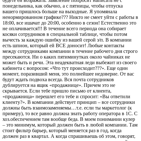
будете ей возражать. Заявление попросит написать не с
понедельника, как обычно, а с пятницы, чтобы отпуска
вашего пришлось больше на выходные. Я упомянала
ненормированном графике??? Никто не смеет уйти с работы в
18:00, все ишачат до 20:00, особенно в сезон! Естественно это
не оплачивается!!! В течение всего периода она собирает
косяки сотрудников в специальной таблице, чтобы потом
вычесть за каждую ошибку из вашей серой з/п. В компании
есть шпион, который ей ВСЕ доносит! Любые контакты
между сотрудниками компании в течение рабочего дня строго
пресекаются. Ни о каких пятиминутках около чайниках не
может быть и речи. Эта неадекватная леди выбежит из своего
кабинета с вопросом: «Что тут происходит???». Еще один
момент, поразивший меня, это полнейшее недоверие. От вас
будут ждать подвоха всегда. Вся почта сотрудников
дублируется на ящик «продажнице». Причем это не
скрывается. Если тебе пришло письмо от клиента,
«продажница» перешлет его тебе и спросит: «Вы ответили
клиенту?». В компании действует принцип – все сотрудники
должны быть взаимозаменяемы…т.е. если ты маркетолог (к
примеру), то все равно должна знать работу оператора в 1С. С
хоз.обеспечением там вообще беда. В моем понимании кулер
– это минимум, который должен быть в любой компании. Там
стоит фильтр барьер, который меняется раз в год, когда
должен раз в квартал. А когда спрашиваешь об этом, говорят,