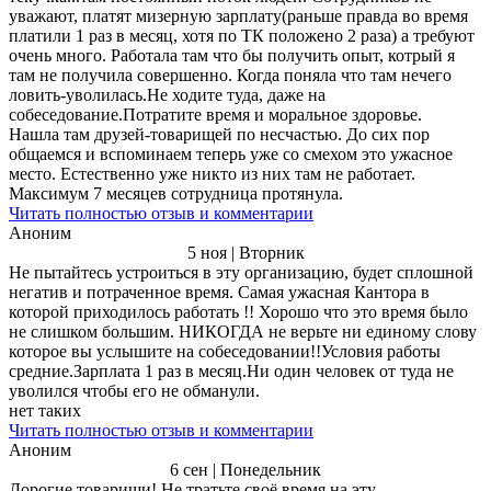
уважают, платят мизерную зарплату(раньше правда во время
платили 1 раз в месяц, хотя по ТК положено 2 раза) а требуют
очень много. Работала там что бы получить опыт, котрый я
там не получила совершенно. Когда поняла что там нечего
ловить-уволилась.Не ходите туда, даже на
собеседование.Потратите время и моральное здоровье.
Нашла там друзей-товарищей по несчастью. До сих пор
общаемся и вспоминаем теперь уже со смехом это ужасное
место. Естественно уже никто из них там не работает.
Максимум 7 месяцев сотрудница протянула.
Читать полностью отзыв и комментарии
Аноним
5 ноя | Вторник
Не пытайтесь устроиться в эту организацию, будет сплошной
негатив и потраченное время. Самая ужасная Кантора в
которой приходилось работать !! Хорошо что это время было
не слишком большим. НИКОГДА не верьте ни единому слову
которое вы услышите на собеседовании!!Условия работы
средние.Зарплата 1 раз в месяц.Ни один человек от туда не
уволился чтобы его не обманули.
нет таких
Читать полностью отзыв и комментарии
Аноним
6 сен | Понедельник
Дорогие товарищи! Не тратьте своё время на эту