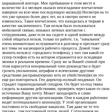
шарашкиной конторе. Мое пребывание в этом месте в
количестве 4-х месяцев оказало неизгладимое впечатление
наверное на всю мою последующую жизнь)))) Несмотря на то
что уже прошло более двух лет, но я смотрю ничего не
изменилось. Такое впечатление, что находилась в тюрьме в
качестве заключенного. Там нельзя было пользоваться
мобильной связью, никаких личных контактов с
сотрудниками, даже если вы сидите в одной комнате между
собой общаться нельзя, только по работе, т.к. "начальник"
очень внимательно вслушивается в разговор и пресекает сразу
все темы не касающиеся рабочего процесса. Домой тоже
звонить нельзя (с городского телефона), у них там какой-то
супер-телефон есть на котором отражаются все исходящие
звонки в реальном времени. Сразу же за Вашей спиной при
этом нарисуется ненормальный член руководства и будет
грозить увольненим, штрафом и всяческими другими
средствами расправы(хорошо хоть не убийством)))если это
еще раз повториться. Ген директор-полный неадекват. Он
страдает параноидальный синдром. Он будет из-под тяжка
следить за вашими действиями, проверять через какие-то свои
источники Вашу почту. Может заподозрить в сливе
информации другим организациям. Они в каждом работнике
видят потенциального шпиона)))). У этой организации
постоянно есть свободные вакансии. Там даже не то что
текучка...там постоянный поток людей. Сотрудников не