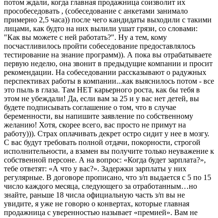
потом ждали, когда главная продажница соизволит их
прособеседовать , (собеседование с анкетами занимало
примерно 2,5 часа)) после чего кандидаты выходили с такими
лицами, как будто на них вылили ушат грязи, со словами:
"Как вы можете с ней работать?". Ну а тем, кому
посчастливилось пройти собеседование предоставлялось
тестирование на знание программ)). А пока вы отрабатываете
первую неделю, она звонит в предыдущие компании и просит
рекомендации. На собеседовании рассказывают о радужных
перспективах работы в компании...как выяснилось потом - все
это пыль в глаза. Там НЕТ карьерного роста, как бы тебя в
этом не убеждали! Да, если вам за 25 и у вас нет детей, вы
будете подписывать соглашение о том, что в случае
беременности, вы напишите заявление по собственному
желанию! Хотя, скорее всего, вас просто не примут на
работу))). Страх оплачивать декрет остро сидит у нее в мозгу.
С вас будут требовать полной отдачи, покорности, строгой
исполнительности, а взамен вы получите только неуважение к
собственной персоне. А на вопрос: «Когда будет зарплата?»,
тебе ответят: «А что у вас?». Задержки зарплаты у них
регулярные. В договоре прописано, что з/п выдается с 5 по 15
число каждого месяца, следующего за отработанным…но
знайте, раньше 18 числа официальную часть з/п вы не
увидите, я уже не говорю о конвертах, которые главная
продажница с уверенностью называет «премией». Вам не