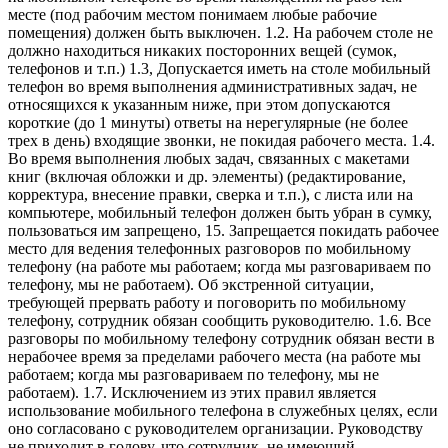
месте (под рабочим местом понимаем любые рабочие
помещения) должен быть выключен. 1.2. На рабочем столе не
должно находиться никаких посторонних вещей (сумок,
телефонов и т.п.) 1.3, Допускается иметь на столе мобильный
телефон во время выполнения административных задач, не
относящихся к указанным ниже, при этом допускаются
короткие (до 1 минуты) ответы на нерегулярные (не более
трех в день) входящие звонки, не покидая рабочего места. 1.4.
Во время выполнения любых задач, связанных с макетами
книг (включая обложки и др. элементы) (редактирование,
корректура, внесение правки, сверка и т.п.), с листа или на
компьютере, мобильный телефон должен быть убран в сумку,
пользоваться им запрещено, 15. Запрещается покидать рабочее
место для ведения телефонных разговоров по мобильному
телефону (на работе мы работаем; когда мы разговариваем по
телефону, мы не работаем). Об экстренной ситуации,
требующей прервать работу и поговорить по мобильному
телефону, сотрудник обязан сообщить руководителю. 1.6. Все
разговоры по мобильному телефону сотрудник обязан вести в
нерабочее время за пределами рабочего места (на работе мы
работаем; когда мы разговариваем по телефону, мы не
работаем). 1.7. Исключением из этих правил является
использование мобильного телефона в служебных целях, если
оно согласовано с руководителем организации. Руководству
не приходит в голову, что сотрудник, не имеющий