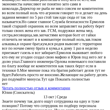
экономисты начисляют не понятно зато сами в
шоколади.Директор не рыба не мясо совсем не компетентен
во всем полный ноль что агроном говорит то и делает на день
задания меняют по 5 раз стой там иди сюда от так это
называется.Но самое главное Служба безопасности Ермолов
такой старший охранник но всем заправляет на работу берет
только своих жена его зав. ГСМ, подружки жены мед.
сестра,весовщица,зав.запчастями которая болт от гайки
отличить не может и в компьютере полный ноль,зав.током
алкашка,в охране брат,кум,вся родня вывозят с территории
все по ночам смену брата и кума,а к дому 1 раз в неделю
приезжает газель и все забирает.Ермолов выживает любого
кто ему не угодин создал свою мафию и Юров под него лег в
долю упал.Главного инженера Орлова новенького поставили
по блату вообще не компетентен как таких берут если в
техники 0.Мое мнение пока эта братия работает делов тут не
будет.Работать просто не вносимо.Желающие на работу десять
раз подумайте минусы.Тут одн Показать полностью
нет
Читать полностью отзыв и комментарии
Юлия (Соискатель)
13 окт | Среда
Знаете почему так долго ищут сотрудника на одну и туже
позицию? Потому что сотрудник по подбору персонала