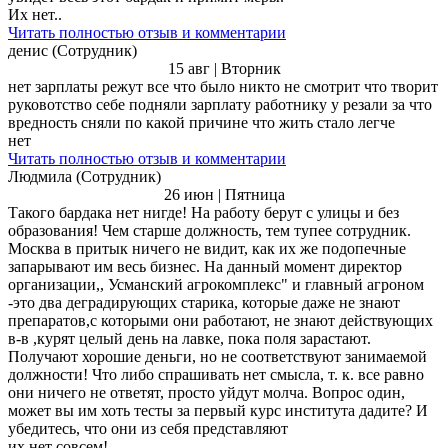
Их нет..
Читать полностью отзыв и комментарии
денис (Сотрудник)
15 авг | Вторник
нет зарплаты режут все что было никто не смотрит что творит
руковотство себе подняли зарплату работнику у резали за что
вредность сняли по какой причине что жить стало легче
нет
Читать полностью отзыв и комментарии
Людмила (Сотрудник)
26 июн | Пятница
Такого бардака нет нигде! На работу берут с улицы и без
образования! Чем старше должность, тем тупее сотрудник.
Москва в притык ничего не видит, как их же подопечные
запарывают им весь бизнес. На данный момент директор
организации,, Усманский агрокомплекс" и главный агроном
-это два деградирующих старика, которые даже не знают
препаратов,с которыми они работают, не знают действующих
в-в ,курят целый день на лавке, пока поля зарастают.
Получают хорошие деньги, но не соответствуют занимаемой
должности! Что либо спрашивать нет смысла, т. к. все равно
они ничего не ответят, просто уйдут молча. Вопрос один,
может вы им хоть тесты за первый курс института дадите? И
убедитесь, что они из себя представляют
их нет совсем!