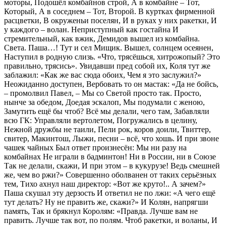
моторы, Подошёл комбайнов строй, А в комбайне – Тот,
Который, А в соседнем – Тот, Второй. В куртках фирменной
расцветки, В окруженьи поселян, И в руках у них ракетки, И
у каждого – волан. Неприступный как гостайна И
стремительный, как вжик, Демидов вышел из комбайна.
Света. Паша…! Тут и сел Мищик. Вышел, солнцем осеянен,
Наступил в родную слизь. «Что, трясёшься, хитрожопый? Это
правильно, трясись». Увидавши пред собой их, Коля тут же
заблажил: «Как же вас сюда обоих, Чем я это заслужил?»
Неожиданно доступен, Вербовать то он мастак: «Да не бойсь,
– промолвил Павел, – Мы со Светой просто так. Просто,
нынче за обедом, Доедая эскалоп, Мы подумали с женою,
Замутить ещё бы чтоб? Всё мы делали, чего там, Забавляли
всю ГК: Управляли вертолетом, Погружались в целину,
Нежной дружбы не таили, Пели рок, коров доили, Твиттер,
свитер, Макинтош, Лыжи, песни – всё, что хошь. И при звоне
чашек чайных Был ответ произнесён: Мы ни разу на
комбайнах Не играли в бадминтон! Ни в России, ни в Союзе
Так не делали, скажи, И при этом – в кукурузе! Ведь смешней
же, чем во ржи?» Совершенно оболванен от таких серьёзных
тем, Тихо ахнул наш директор: «Вот же круто!.. А зачем?»
Паша скушал эту дерзость И ответил не по лжи: «А чего ещё
тут делать? Ну не править же, скажи?» И Колян, напрягши
память, Так и брякнул Королям: «Правда. Лучше вам не
править. Лучше так вот, по полям. Чтоб ракетки, и воланы, И