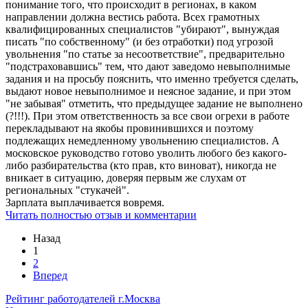
понимание того, что происходит в регионах, в каком
направлении должна вестись работа. Всех грамотных
квалифицированных специалистов "убирают", вынуждая
писать "по собственному" (и без отработки) под угрозой
увольнения "по статье за несоответствие", предварительно
"подстраховавшись" тем, что дают заведомо невыполнимые
задания и на просьбу пояснить, что именно требуется сделать,
выдают новое невыполнимое и неясное задание, и при этом
"не забывая" отметить, что предыдущее задание не выполнено
(?!!!). При этом ответственность за все свои огрехи в работе
перекладывают на якобы провинившихся и поэтому
подлежащих немедленному увольнению специалистов. А
московское руководство готово уволить любого без какого-
либо разбирательства (кто прав, кто виноват), никогда не
вникает в ситуацию, доверяя первым же слухам от
региональных "стукачей".
Зарплата выплачивается вовремя.
Читать полностью отзыв и комментарии
Назад
1
2
Вперед
Рейтинг работодателей г.Москва