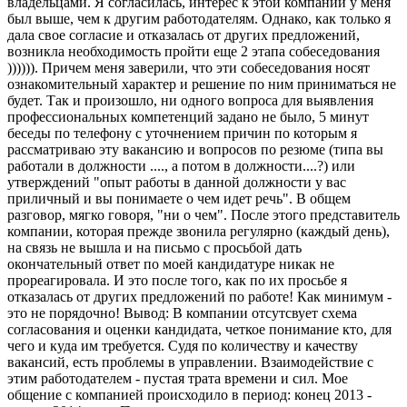
владельцами. Я согласилась, интерес к этой компании у меня
был выше, чем к другим работодателям. Однако, как только я
дала свое согласие и отказалась от других предложений,
возникла необходимость пройти еще 2 этапа собеседования
)))))). Причем меня заверили, что эти собеседования носят
ознакомительный характер и решение по ним приниматься не
будет. Так и произошло, ни одного вопроса для выявления
профессиональных компетенций задано не было, 5 минут
беседы по телефону с уточнением причин по которым я
рассматриваю эту вакансию и вопросов по резюме (типа вы
работали в должности ...., а потом в должности....?) или
утверждений "опыт работы в данной должности у вас
приличный и вы понимаете о чем идет речь". В общем
разговор, мягко говоря, "ни о чем". После этого представитель
компании, которая прежде звонила регулярно (каждый день),
на связь не вышла и на письмо с просьбой дать
окончательный ответ по моей кандидатуре никак не
прореагировала. И это после того, как по их просьбе я
отказалась от других предложений по работе! Как минимум -
это не порядочно! Вывод: В компании отсутсвует схема
согласования и оценки кандидата, четкое понимание кто, для
чего и куда им требуется. Судя по количеству и качеству
вакансий, есть проблемы в управлении. Взаимодействие с
этим работодателем - пустая трата времени и сил. Мое
общение с компанией происходило в период: конец 2013 -