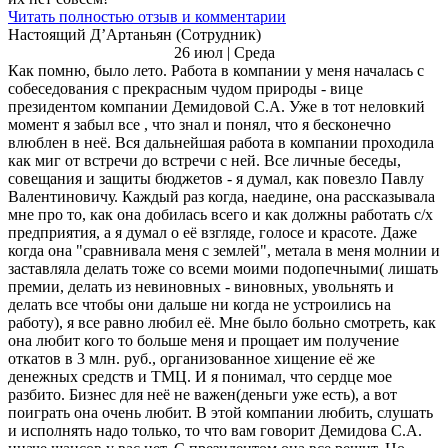
Читать полностью отзыв и комментарии
Настоящий Д’Артаньян (Сотрудник)
26 июл | Среда
Как помню, было лето. Работа в компании у меня началась с
собеседования с прекрасным чудом природы - вице
президентом компании Демидовой С.А. Уже в тот неловкий
момент я забыл все , что знал и понял, что я бесконечно
влюблен в неё. Вся дальнейшая работа в компании проходила
как миг от встречи до встречи с ней. Все личные беседы,
совещания и защиты бюджетов - я думал, как повезло Павлу
Валентиновичу. Каждый раз когда, наедине, она рассказывала
мне про то, как она добилась всего и как должны работать с/х
предприятия, а я думал о её взгляде, голосе и красоте. Даже
когда она "сравнивала меня с землей", метала в меня молнии и
заставляла делать тоже со всеми моими подопечными( лишать
премии, делать из невиновных - виновных, увольнять и
делать все чтобы они дальше ни когда не устроились на
работу), я все равно любил её. Мне было больно смотреть, как
она любит кого то больше меня и прощает им получение
откатов в 3 млн. руб., организованное хищение её же
денежных средств и ТМЦ. И я понимал, что сердце мое
разбито. Бизнес для неё не важен(деньги уже есть), а вот
поиграть она очень любит. В этой компании любить, слушать
и исполнять надо только, то что вам говорит Демидова С.А.