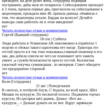
президент, на деле рулит жена, сотрудниц подбирая
пострашнее, дабы муж не позарился. Собеседование проходит
в 3 этапа, прошла первые два, пригласили на собеседование к
акционерам, прождала мин 40, пришла девица, объявила о
том, что акционеры уехали. Бардак на колесах! Делайте
выводы сами работать ли в этом заведении!
нет
Читать полностью отзыв и комментарии
Сергей (Бывший сотрудник)
18 сен | Суббота
Люди работать в Усманском АК невозможно я отработал 1
неделю и сбежал такого идиотизма нет нигде .Трактора это
отстой просто я в тик токе показывал,главный инженер и его
зам. два дебила совсем не чего не понимают зато хамить
умеют ,а служба безопасности просто отстой. Коллектив
ужасный текучка сумашедшая , зп мизерная. Совет обходите
это предприятие стороной
нет
Читать полностью отзыв и комментарии
Коля (Сотрудник)
21 авг | Понедельник
В сапогах, в потёртой блузе, С бодуна, во всей красе, Шёл
Мищик по кукурузе, По несжатой полосе. Пиджачок торчал
кургузо, Из цигарки шёл дымок, Думал: «Вот же…
кукуруза…» Дальше думать он не мог. Вдруг зарявкали