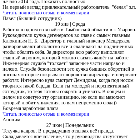
начало 2014 года. Показать полностью
На первый взгляд привлекательный работодатель, "белая" з.п.
Читать полностью отзыв и комментарии
Павел (Бывший сотрудник)
19 янв | Среда
Работал в одном из хозяйств Тамбовской области в г. Уварово.
Руководители кучка дегенератов во главе с самым главным
Клюкиным Н. Б.. Директор и главный инженер Мещеряков
разворовывают абсолютно всё и сваливают на подчинённых
чтобы обелить себя. За директора всю работу выполняет
главный агроном, который можно сказать живёт на работе.
Инженерная служба "толкает" запасные части направо и
налево. Служба безопасности это кучка бывших оборотней в
погонах которые покрывают воровство директора и очерняют
работяг. Интересно куда смотрят Демидовы, когда под носом
творится такой бардак. Если ты молодой и перспективный
сотрудник, то тебя готовы сожрать и унизить. В общем и
целом не советую эту организацию, но если вы мазохист
который любит унижения, то вам непременно сюда))
Вовремя заработная плата
Читать полностью отзыв и комментарии
Аноним
27 июн | Понедельник
Текучка кадров. В предыдущих отзывах всё правда.
Складывается впечатление, что у руководства отсутствует