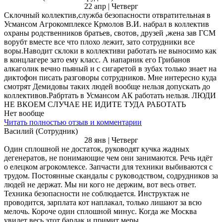
22 апр | Четверг
Склочный коллектив,служба безопасности отвратительная в
Усмансом Агрокомплексе Крмолов В.И. набрал в коллектив
охраны родственников братьев, свотов, друзей ,жена зав ГСМ
ворубт вместе все что плохо лежит, зато сотрудники все
воры.Наводит склоки в коллективи работать не выносимо как
в концлагере зато ему класс. А напарник его Грибанов
алкаголик вечно пьяный и с сигаретой в зубах только знает на
диктофон писать разговоры сотрудников. Мне интересно куда
смотрят Демидовы таких людей вообще нельзя допускать до
коллективов.Рабртать в Усмансом АК работать нельзя. ЛЮДИ
НЕ ВКОЕМ СЛУЧАЕ НЕ ИДИТЕ ТУДА РАБОТАТЬ
Нет вообще
Читать полностью отзыв и комментарии
Василий (Сотрудник)
28 янв | Четверг
Один сплошной не достаток, руководят кучка жадных
дегенератов, не понимающие чем они занимаются. Речь идёт
о елецком агрокомлексе. Запчасти для техники выбиваются с
трудом. Постоянные скандалы с руководством, содрудников за
людей не держат. Мы ни кого не держим, вот весь ответ.
Техника безопасности не соблюдается. Инструктаж не
проводится, зарплата кот наплакал, только лишают за всю
мелочь. Короче один сплошной минус. Когда же Москва
увидет весь этот бардак и примит меры.