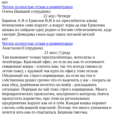
нет
Читать полностью отзыв и комментарии
Oлена (Бывший сотрудник)
22 апр | Четверг
Баранов А.Н и Ермолов В.И и их прихлебатель алкаш
безопасники сами воруют ,а вокруг воры да еще Ермолова
шошка их набрали одну родню и богами себя возомнили, куда
смотрят Демидовы гнать надо таких поганой метлой
нет
Читать полностью отзыв и комментарии
Анастасия (Сотрудник)
21 июл | Среда
Там выживают только приспособленцы, жополизы и
лизоблюды. Красивый офис, но если вы как-то испачкаете
священные ковры - платить вам, так что всегда сменка (и
летом тоже), с кружкой чая идти по офису тоже нельзя.
Обеденный час строго нормирован, но если вы топ и
собственник решил срочно что-то выяснить у вас - посрать на
ваш обед, дожёвывая неситесь на ковёр - докладывать
ситуацию. Перерыв на чай тоже строго нормирован. Много
бюрократических проволочек, внутреннего контроля, боятся
пропустить воровство, при этом на региональных
предприятиях воруют как не в себя. Каждая вошка норовит
считать себя важной персоной. Потому что много унижения и
хочется хоть как-то отыграться. Бешеная тякучка.