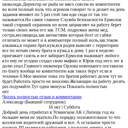
шоколади.Директор не рыба не мясо совсем не компетентен
во всем полный ноль что агроном говорит то и делает на день
задания меняют по 5 раз стой там иди сюда от так это
называется.Но самое главное Служба безопасности Ермолов
такой старший охранник но всем заправляет на работу берет
только своих жена его зав. ГСМ, подружки жены мед.
сестра,весовщица,зав.запчастями которая болт от гайки
отличить не может и в компьютере полный ноль,зав.током
алкашка,в охране брат,кум,вся родня вывозят с территории
все по ночам смену брата и кума,а к дому 1 раз в неделю
приезжает газель и все забирает.Ермолов выживает любого
кто ему не угодин создал свою мафию и Юров под него лег в
долю упал.Главного инженера Орлова новенького поставили
по блату вообще не компетентен как таких берут если в
техники 0.Мое мнение пока эта братия работает делов тут не
будет.Работать просто не вносимо.Желающие на работу десять
раз подумайте.Тут одни минусы Показать полностью
нет
Читать полностью отзыв и комментарии
Александр (Бывший сотрудник)
16 окт | Суббота
Добрый день отработал в Усманском АК г.Липецк год на
большее меня не хватило.По порядку положительное то что
коллектив водителей дружный и все. А остальное просто
кошмар,ЗП маленькая работаешь а получать нечего, как