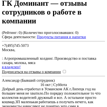
ГК Доминант
— отзывы
сотрудников о работе в
компании
(Рейтинг:
0
) (Количество проголосовавших:
0
)
Сфера деятельности:
Продукты питания и напитки
+7(495)745-5073
Москва
,
: Агропромышленный холдинг. Производство и поставка
сахара, молока, мяса
я владелец!
Подписаться на отзывы о компании
Александр (Бывший сотрудник)
16 окт | Суббота
Добрый день отработал в Усманском АК г.Липецк год на
большее меня не хватило.По порядку положительное то что
коллектив водителей дружный и все. А остальное просто
кошмар,ЗП маленькая работаешь а получать нечего, как
экономисты начисляют не понятно зато сами в