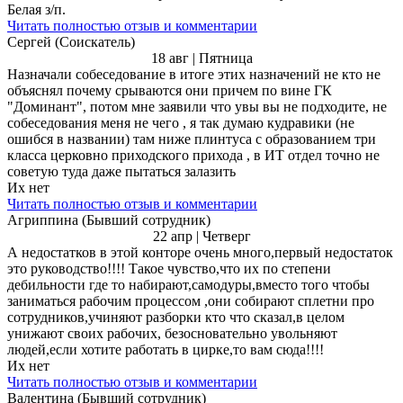
Белая з/п.
Читать полностью отзыв и комментарии
Сергей (Соискатель)
18 авг | Пятница
Назначали собеседование в итоге этих назначений не кто не
объяснял почему срываются они причем по вине ГК
"Доминант", потом мне заявили что увы вы не подходите, не
собеседования меня не чего , я так думаю кудравики (не
ошибся в названии) там ниже плинтуса с образованием три
класса церковно приходского прихода , в ИТ отдел точно не
советую туда даже пытаться залазить
Их нет
Читать полностью отзыв и комментарии
Агриппина (Бывший сотрудник)
22 апр | Четверг
А недостатков в этой конторе очень много,первый недостаток
это руководство!!!! Такое чувство,что их по степени
дебильности где то набирают,самодуры,вместо того чтобы
заниматься рабочим процессом ,они собирают сплетни про
сотрудников,учиняют разборки кто что сказал,в целом
унижают своих рабочих, безосновательно увольняют
людей,если хотите работать в цирке,то вам сюда!!!!
Их нет
Читать полностью отзыв и комментарии
Валентина (Бывший сотрудник)