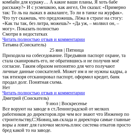
комбайн для куражу… А какие ваши планы, Я хоть бабе
расскажу?» И с усмешкою, как ангел, Он сказал: «Примерно
так: То ль на лыжах в акваланге, То ли в танке на журфак».
Что тут скажешь, что предложишь, Лёжа в страхе на стогу:
«Как ты так, без литра, можешь?» «Да уж, – молвил он, –
могу». Показать полностью
Смотри в недостатках
Читать полностью отзыв и комментарии
Татьяна (Соискатель)
25 янв | Пятница
Приходила на собеседование. Предъявив паспорт охране, та
стала сканировать его, не обратившись и не получив моё
согласие. Таким образом непонятно для чего получают
личные данные соискателей. Может им и не нужны кадры, а
так втихоря отсканировал паспорт, оформил кредит, банк
продал долг. Понятная схема.
Нет
Читать полностью отзыв и комментарии
Дмитрий (Соискатель)
9 июл | Воскресенье
Все воруют на заводе в ст.Ленинградской от мелких
работников до директоров.при чем все знают что Инженер по
строительству,СЭБовиц,зав.склада и директора самые главные
воры а ловят для галочки мелочь.плюс система откатов просто
бред какой то на заводе.