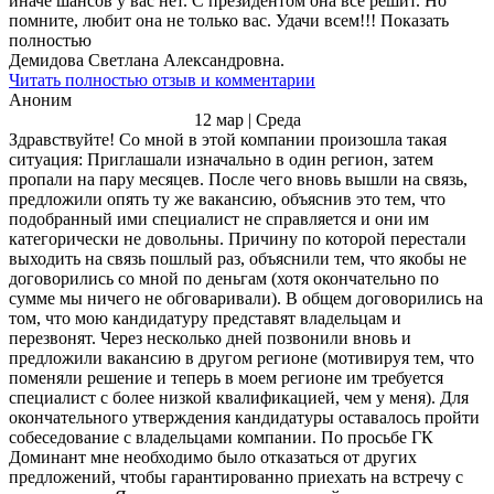
иначе шансов у вас нет. С президентом она все решит. Но
помните, любит она не только вас. Удачи всем!!! Показать
полностью
Демидова Светлана Александровна.
Читать полностью отзыв и комментарии
Аноним
12 мар | Среда
Здравствуйте! Со мной в этой компании произошла такая
ситуация: Приглашали изначально в один регион, затем
пропали на пару месяцев. После чего вновь вышли на связь,
предложили опять ту же вакансию, объяснив это тем, что
подобранный ими специалист не справляется и они им
категорически не довольны. Причину по которой перестали
выходить на связь пошлый раз, объяснили тем, что якобы не
договорились со мной по деньгам (хотя окончательно по
сумме мы ничего не обговаривали). В общем договорились на
том, что мою кандидатуру представят владельцам и
перезвонят. Через несколько дней позвонили вновь и
предложили вакансию в другом регионе (мотивируя тем, что
поменяли решение и теперь в моем регионе им требуется
специалист с более низкой квалификацией, чем у меня). Для
окончательного утверждения кандидатуры оставалось пройти
собеседование с владельцами компании. По просьбе ГК
Доминант мне необходимо было отказаться от других
предложений, чтобы гарантированно приехать на встречу с