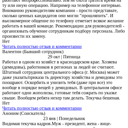
работают непрофессионально. Им не охота тратить время на
ту или иную операцию. Например на телефонное интервью.
Вниманию руководителям компании - просто представьте,
сколько ценных кандидатов они могли "прошляпить". И
высокомерное общение по телефону отметает всякое желание
работать в вашей команде. Рекомендации для руководителей -
организовать обучение сотрудникам подбору персонала. Либо
произвести их замену.
Нет
Читать полностью отзыв и комментарии
Валентин (Бывший сотрудник)
29 окт | Пятница
Работал в одном из хозяйст в краснодарском крае. Хозяева
(демидовы), работников в регионах за людей не считают.
Штатный сотрудник центрального офиса (г. Москва) может
даже указать/приказа ть директору хозяйства и демидовы это
поощрают. Оскорбить и унизить тебя (даже при все) это
вообще в порядке вещей у демидовых. В центральном офисе
работают одни жополизы, готовые тебя сожрать по указке
свыше. Вообщем ребята нехер там делать. Текучка бешеная.
Нет
Читать полностью отзыв и комментарии
Аноним (Соискатель)
23 янв | Понедельник
Видимая текучка кадров.Муж - президент, жена - вице-