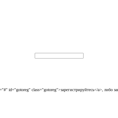
="#" id="gotoreg" class="gotoreg">зарегистрируйтесь</a>, либо