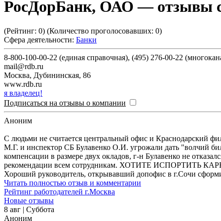
РосДорБанк, ОАО
— отзывы с
(Рейтинг:
0
) (Количество проголосовавших:
0
)
Сфера деятельности:
Банки
8-800-100-00-22 (единая справочная), (495) 276-00-22 (многока
mail@rdb.ru
Москва
,
Дубининская, 86
www.rdb.ru
я владелец!
Подписаться на отзывы о компании
Аноним
С людьми не считается центральный офис и Краснодарский фи
М.Г. и инспектор СБ Булавенко О.И. угрожали дать "волчий би
компенсации в размере двух окладов, г-н Булавенко не отказа
рекомендации всем сотрудникам. ХОТИТЕ ИСПОРТИТЬ КА
Хороший руководитель, открывавший допофис в г.Сочи сформи
Читать полностью отзыв и комментарии
Рейтинг работодателей г.Москва
Новые отзывы
8 авг | Суббота
Аноним