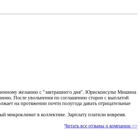
твенному желанию с "завтрашнего дня". Юрисконсульт Мишина
еланию. После увольнения по соглашению сторон с выплатой
Хороший руководитель, открывавший допофис в г.Сочи сформировала профессиональную и сильную команду. Был замечательный микроклимат в коллективе. Зарплату платили вовремя.
Читать все отзывы о компании >>