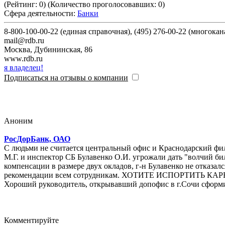
(Рейтинг:
0
) (Количество проголосовавших:
0
)
Сфера деятельности:
Банки
8-800-100-00-22 (единая справочная), (495) 276-00-22 (многока
mail@rdb.ru
Москва
,
Дубининская, 86
www.rdb.ru
я владелец!
Подписаться на отзывы о компании
Аноним
РосДорБанк, ОАО
С людьми не считается центральный офис и Краснодарский фи
М.Г. и инспектор СБ Булавенко О.И. угрожали дать "волчий би
компенсации в размере двух окладов, г-н Булавенко не отказался от идеи мщения сотрудникам, отстаивавшим свои права. Продолжает на протяжении почти полугода давать от
рекомендации всем сотрудникам. ХОТ
Комментируйте