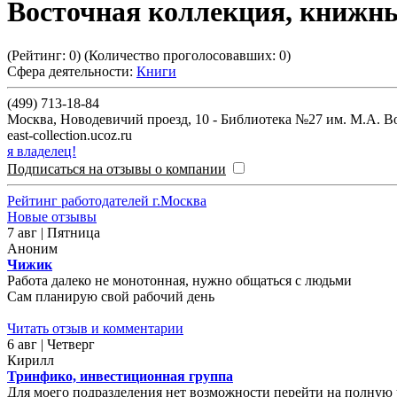
Восточная коллекция, книжн
(Рейтинг:
0
) (Количество проголосовавших:
0
)
Сфера деятельности:
Книги
(499) 713-18-84
Москва
,
Новодевичий проезд, 10 - Библиотека №27 им. М.А. 
east-collection.ucoz.ru
я владелец!
Подписаться на отзывы о компании
Рейтинг работодателей г.Москва
Новые отзывы
7 авг | Пятница
Аноним
Чижик
Работа далеко не монотонная, нужно общаться с людьми
Сам планирую свой рабочий день
Читать отзыв и комментарии
6 авг | Четверг
Кирилл
Тринфико, инвестиционная группа
Для моего подразделения нет возможности перейти на полную у