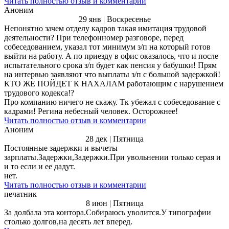
Читать полностью отзыв и комментарии
Аноним
29 янв | Воскресенье
Непонятно зачем отделу кадров такая имитация трудовой
деятельности? При телефонномер разговоре, перед
собеседованием, указал тот минимум з/п на который готов
выйти на работу. А по приезду в офис оказалось, что и после
испытательного срока з/п будет как пенсия у бабушки! Прям
на интервью заявляют что выплаты з/п с большой задержкой!
КТО ЖЕ ПОЙДЕТ К НАХАЛАМ работающим с нарушением
трудового кодекса!?
Про компанию ничего не скажу. Тк убежал с собеседование с
кадрами! Регина небесный человек. Осторожнее!
Читать полностью отзыв и комментарии
Аноним
28 дек | Пятница
Постоянные задержки и вычеты
зарплаты.Задержки,Задержки.При увольнении только серая и
и то если и ее дадут.
нет.
Читать полностью отзыв и комментарии
печатник
8 июн | Пятница
За долбала эта контора.Собираюсь уволится.У типографии
столько долгов,на десять лет вперед.