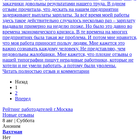
заказчики довольны результатами нашего труда. В одном
отзыве прочитала, что дескать на нашем предприятии
задерживают выплаты зарплаты. За всё время моей работы
здесь такое действительно случалось несколько раз – зарплату
выдавали примерно на неделю позже. Но было это давно во
времена экономического кризиса. В те времена на многих
предприятиях была такая же проблема. И потом мне нравится,
что моя работа приносит пользу людям. Мне кажется это
важно сознавать каждому человеку. Не представляю, чем
недовольны жалобщики. Мне кажется, что плохие отзывы о
нашей типографии пишут нерадивые работники, которые не
хотели и не умели работать, а потому были уволены.
Читать полностью отзыв и комментарии
Назад
1
2
Вперед
Рейтинг работодателей г.Москва
Новые отзывы
8 авг | Суббота
Аноним
Вахтман
Нет