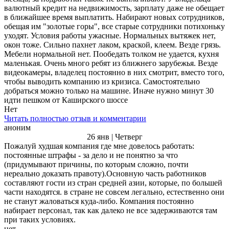
валютный кредит на недвижимость, зарплату даже не обещает
в ближайшее время выплатить. Набирают новых сотрудников,
обещая им "золотые горы", все старые сотрудники потихоньку
уходят. Условия работы ужасные. Нормальных вытяжек нет,
окон тоже. Сильно пахнет лаком, краской, клеем. Везде грязь.
Мебели нормальной нет. Пообедать толком не удается, кухня
маленькая. Очень много ребят из ближнего зарубежья. Везде
видеокамеры, владелец постоянно в них смотрит, вместо того,
чтобы выводить компанию из кризиса. Самостоятельно
добраться можно только на машине. Иначе нужно минут 30
идти пешком от Каширского шоссе
Нет
Читать полностью отзыв и комментарии
аноним
26 янв | Четверг
Пожалуй худшая компания где мне довелось работать:
постоянные штрафы - за дело и не понятно за что
(придумывают причины, по которым сложно, почти
нереально доказать правоту).Основную часть работников
составляют гости из стран средней азии, которые, по большей
части находятся. в стране не совсем легально, естественно они
не станут жаловаться куда-либо. Компания постоянно
набирает персонал, так как далеко не все задерживаются там
при таких условиях.
нет