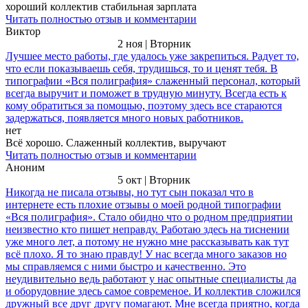
хороший коллектив стабильная зарплата
Читать полностью отзыв и комментарии
Виктор
2 ноя | Вторник
Лучшее место работы, где удалось уже закрепиться. Радует то,
что если показываешь себя, трудишься, то и ценят тебя. В
типографии «Вся полиграфия» слаженный персонал, который
всегда выручит и поможет в трудную минуту. Всегда есть к
кому обратиться за помощью, поэтому здесь все стараются
задержаться, появляется много новых работников.
нет
Всё хорошо. Слаженный коллектив, выручают
Читать полностью отзыв и комментарии
Аноним
5 окт | Вторник
Никогда не писала отзывы, но тут сын показал что в
интернете есть плохие отзывы о моей родной типографии
«Вся полиграфия». Стало обидно что о родном предприятии
неизвестно кто пишет неправду. Работаю здесь на тиснении
уже много лет, а потому не нужно мне рассказывать как тут
всё плохо. Я то знаю правду! У нас всегда много заказов но
мы справляемся с ними быстро и качественно. Это
неудивительно ведь работают у нас опытные специалисты да
и оборудовние здесь самое современое. И коллектив сложился
дружный все друг другу помагают. Мне всегда приятно, когда