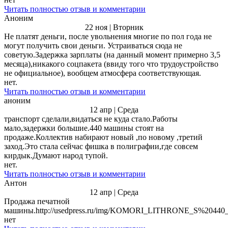
Читать полностью отзыв и комментарии
Аноним
22 ноя | Вторник
Не платят деньги, после увольнения многие по пол года не
могут получить свои деньги. Устраиваться сюда не
советую.Задержка зарплаты (на данный момент примерно 3,5
месяца),никакого соцпакета (ввиду того что трудоустройство
не официальное), вообщем атмосфера соответствующая.
нет.
Читать полностью отзыв и комментарии
аноним
12 апр | Среда
транспорт сделали,видаться не куда стало.Работы
мало,задержки большие.440 машины стоят на
продаже.Коллектив набирают новый ,по новому ,третий
заход.Это стала сейчас фишка в полиграфии,где совсем
кирдык.Думают народ тупой.
нет.
Читать полностью отзыв и комментарии
Антон
12 апр | Среда
Продажа печатной
машины.http://usedpress.ru/img/KOMORI_LITHRONE_S%20
нет