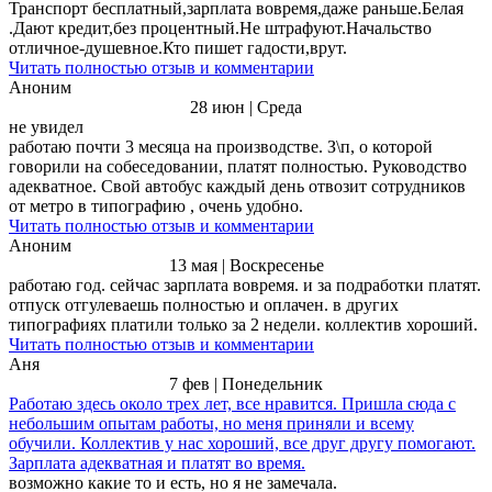
Транспорт бесплатный,зарплата вовремя,даже раньше.Белая
.Дают кредит,без процентный.Не штрафуют.Начальство
отличное-душевное.Кто пишет гадости,врут.
Читать полностью отзыв и комментарии
Аноним
28 июн | Среда
не увидел
работаю почти 3 месяца на производстве. З\п, о которой
говорили на собеседовании, платят полностью. Руководство
адекватное. Свой автобус каждый день отвозит сотрудников
от метро в типографию , очень удобно.
Читать полностью отзыв и комментарии
Аноним
13 мая | Воскресенье
работаю год. сейчас зарплата вовремя. и за подработки платят.
отпуск отгулеваешь полностью и оплачен. в других
типографиях платили только за 2 недели. коллектив хороший.
Читать полностью отзыв и комментарии
Аня
7 фев | Понедельник
Работаю здесь около трех лет, все нравится. Пришла сюда с
небольшим опытам работы, но меня приняли и всему
обучили. Коллектив у нас хороший, все друг другу помогают.
Зарплата адекватная и платят во время.
возможно какие то и есть, но я не замечала.