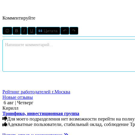
Комментируйте
😊
B
I
U
Цитата
↶
↷
Рейтинг работодателей г.Москва
Новые отзывы
6 авг | Четверг
Кирилл
Тринфико, инвестиционная группа
Для моего подразделения нет возможности перейти на полную
Адекватные пользователи, стабильный оклад, соблюдение Тр