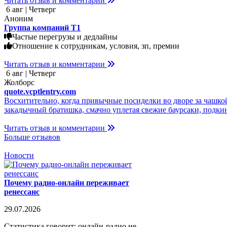
Читать отзыв и комментарии
6 авг | Четверг
Аноним
Группа компаний Т1
Частые перегрузы и дедлайны
Отношение к сотрудникам, условия, зп, премии
Читать отзыв и комментарии
6 авг | Четверг
Жолборс
quote.vcptlentry.com
Восхитительно, когда привычные посиделки во дворе за чашкой
закадычный братишка, смачно уплетая свежие баурсаки, подкину
Читать отзыв и комментарии
Больше отзывов
Новости
Почему радио-онлайн переживает
ренессанс
29.07.2026
Статистика говорит: онлайн-радио не