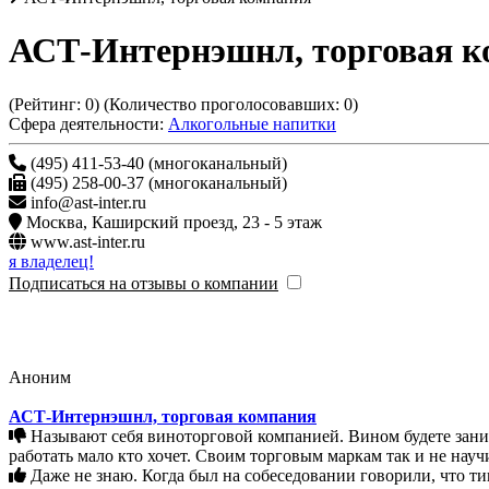
АСТ-Интернэшнл, торговая к
(Рейтинг:
0
) (Количество проголосовавших:
0
)
Сфера деятельности:
Алкогольные напитки
(495) 411-53-40 (многоканальный)
(495) 258-00-37 (многоканальный)
info@ast-inter.ru
Москва
,
Каширский проезд, 23 - 5 этаж
www.ast-inter.ru
я владелец!
Подписаться на отзывы о компании
Аноним
АСТ-Интернэшнл, торговая компания
Называют себя виноторговой компанией. Вином будете заниматься потом как нибудь. Сначала изучите 100500 пакетов дистрибуции, потом все стм. С аст шными стм мами на рынке
работать мало кто хочет. Своим торговым маркам так и не научи
Даже не знаю. Когда был на собеседовании говорили, что тип