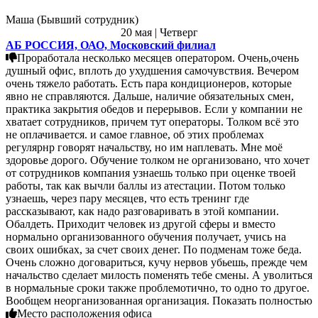
Маша (Бывший сотрудник)
20 мая | Четверг
АБ РОССИЯ, ОАО, Московский филиал
Проработала несколько месяцев оператором. Очень,очень
душный офис, вплоть до ухудшения самочувствия. Вечером
очень тяжело работать. Есть пара кондиционеров, которые
явно не справляются. Дальше, наличие обязательных смен,
практика закрытия обедов и перерывов. Если у компании не
хватает сотрудников, причем тут операторы. Толком всё это
не оплачивается. и самое главное, об этих проблемах
регулярнр говорят начальству, но им наплевать. Мне моё
здоровье дорого. Обучение толком не организовано, что хочет
от сотрудников компания узнаешь только при оценке твоей
работы, так как вычли баллы из атестации. Потом только
узнаешь, через пару месяцев, что есть тренинг где
рассказывают, как надо разговаривать в этой компании.
Обалдеть. Приходит человек из другой сферы и вместо
нормально организованного обучения получает, учись на
своих ошибках, за счет своих денег. По подменам тоже беда.
Очень сложно договариться, кучу нервов убьешь, прежде чем
начальство сделает милость поменять тебе смены. А уволиться
в нормальные сроки также проблемотично, то одно то другое.
Вообщем неорганизованная организация. Показать полностью
Место расположения офиса