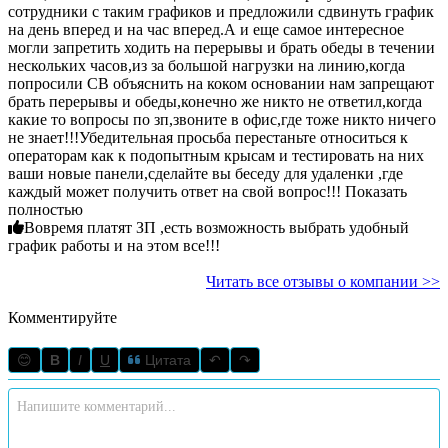
сотрудники с таким графиков и предложили сдвинуть график
на день вперед и на час вперед.А и еще самое интересное
могли запретить ходить на перерывы и брать обеды в течении
нескольких часов,из за большой нагрузки на линию,когда
попросили СВ объяснить на коком основании нам запрещают
брать перерывы и обеды,конечно же никто не ответил,когда
какие то вопросы по зп,звоните в офис,где тоже никто ничего
не знает!!!Убедительная просьба перестаньте относиться к
операторам как к подопытным крысам и тестировать на них
ваши новые панели,сделайте вы беседу для удаленки ,где
каждый может получить ответ на свой вопрос!!! Показать
полностью
Вовремя платят ЗП ,есть возможность выбрать удобный
график работы и на этом все!!!
Читать все отзывы о компании >>
Комментируйте
😊
B
I
U
Цитата
↶
↷