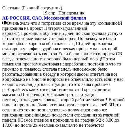
Светлана (Бывший сотрудник)
19 апр | Понедельник
АБ РОССИЯ, ОАО, Московский филиал
Очень жаль,что я потратила свое время на эту компанию!Я
приходила на проект Пятерочка(удаленный
вариант).Проходила обучение 5 дней по скайпу,сдала устную
чать и тестовые звонки с первого раза.По началу все было
хорошо,была хорошая обратная связь,10 дней проходила
стажировку в офисе,удобная и легкая программа в которой
можно отслеживать свою зп.Если были какие то вопросы СВ
всегда отвечала,но так хорошо было первый месяц!Потом
поменяли программу,которая недоработана,постоянно что то
глючило и ломалось,слетала панель,невозможно было
работать,добавили в беседу в которой якобы ответят на все
вопросы,но на многие вопросы не отвечали,то есть если у вас
какая то нестандартная ситуация ,то это ваша проблема
разбирайтесь как хотите,напоминаю это Горячая линия
магазина Пятерочка,там каждая третья ситуация
нестандартная для человека,который работает месяц!!!В новой
панели просто не было возможности следить за своей ЗП, то
есть никто точно не знал,сколько получит,конечно же
приходили копейки,ведь показатели страдали из за глючной
панели!!!Самое главное я приходила на график 5/2 с 8.00 до
17.00, но после 2х месяцев сказали,что не требуются