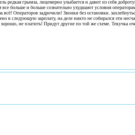
ель редкая грымза, лицемерно улыбается и давит из себя доброту
ем все больше и больше сознательно ухудшают условия операторам
 всё! Операторов задрочили! Звонки без остановки. захлебнутьс
чено в следующую зарплату, на деле никто не собирался эти нес
 и хорошо, не платить! Придут другие по той же схеме. Текучка о