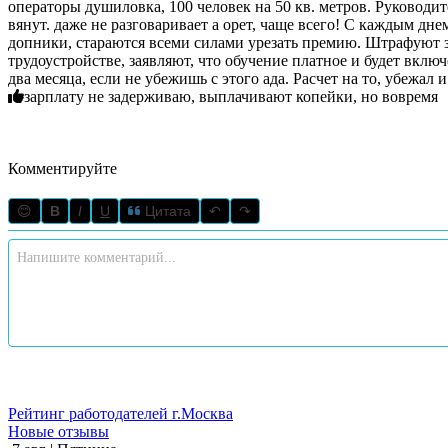
операторы душиловка, 100 человек на 50 кв. метров. Руководит
вянут. даже не разговаривает а орет, чаще всего! С каждым дн
допники, стараются всеми силами урезать премию. Штрафуют за
трудоустройстве, заявляют, что обучение платное и будет вклю
два месяца, если не убежишь с этого ада. Расчет на то, убежал
зарплату не задерживаю, выплачивают копейки, но вовремя
Комментируйте
😊
B
I
U
Цитата
↶
↷
Рейтинг работодателей г.Москва
Новые отзывы