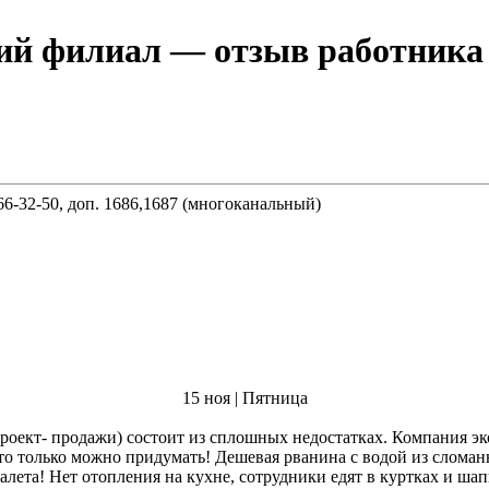
ий филиал
— отзыв работника «Саня (Бывший 
8-800-100-11-11 (круглосуточная единая справочная), (495) 666-32-50, доп. 1686,1687 (многоканальный)
15 ноя | Пятница
ект- продажи) состоит из сплошных недостатках. Компания эко
о только можно придумать! Дешевая рванина с водой из сломан
алета! Нет отопления на кухне, сотрудники едят в куртках и шап