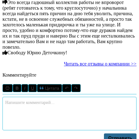
Это всегда гадюшный коллектив работы не впроворот
(ребят готовьтесь к тому, что круглосуточно) у начальника
всегда найдеться пять причин на дню тебя уволить, причина,
кстати, не в освоение служебных обязанностей, а просто так
захотелось маленькая придирочка и ты уже на улице. И
просто, удобно и комфортно потому-что еще дураков найдем
их и так пруд пруди и наверно Вы с этим еще несталкивались
и замечательно Вам и не надо там работать, Вам крупно
повезло.
Свободу Юрию Деточкину!
Читать все отзывы о компании >>
Комментируйте
😊
B
I
U
Цитата
↶
↷
Отправить