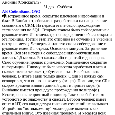
Аноним (Соискатель)
31 дек | Суббота
АБ Собинбанк, ОАО
Потраченное время, сокрытие ключевой информации и
блат. В Бинбанк требовались разработчики на направление
связанным с CRM. На первом этапе было прохождение
тестирования по SQL. Вторым этапом было собеседование с
руководителем ИТ отдела, где непосредственно была открыта
эта позиция. Третий этап это отправка на обучение в учебный
центр на месяц. Четвертый этап это снова собеседование с
руководителем ИТ-отдела. Основные минусы: Затраченное
время. Вся эта история с собеседованиями-обучениями
длилась 1,5 месяца. Без каких-либо гарантий и договоров.
Само обучение прошло приемлемо. Умышленное сокрытие
информации. Никому не была известна заработная плата и
сколько точно человек требуется в штат. Нас было пять
человек. В итоге взяли только двоих. Один из взятых сам
оговорился, что он по знакомству (ох зря). Полагаю, что СБ в
скором времени выявит данный факт и примет меры (в
Бинбанке имеется процедура прохождения полиграфа).
Кстати, очень неприятный индивид. Таких особей только
устройство по знакомству и спасает. Второй человек имеет
опыт в ИТ, его кандидатура никаких сомнений не вызывает.
Устройство "по знакомству" можно даже выделить как
отдельный минус. Это извечная проблема. И касается всех