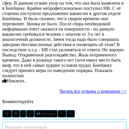
сфер. В данном отзыве упор на том, что она была выявлена и
в Бинбанке. Крайне непрофессионально поступил HR. С её
стороны поступило предложение вакансии в другом отделе
Бинбанка. И было сказано, что в скором времени они
перезвонят. Звонка не было. После сбора необходимой
информации ответ оказался на поверхности - на данную
вакансию требовался человек с опытом от 3-х лет в
аналогичной должности. Зачем тогда надо было совершать
заведомо бессмысленные действия и оповещать об этом? В
последствие ч.т.д. - HR стал уклоняться от ответа. Не хорошо.
Вывод: Откровенное разгильдяйство. Жаль потраченного
времени. Даже в рознице такого нет (хотя имеет место быть
миф, что в ней самые худшие условия труда). Бинбанку
следует принять меры по наведению порядка. Показать
полностью
Никаких.
Читать все отзывы о компании >>
Комментируйте
😊
B
I
U
Цитата
↶
↷