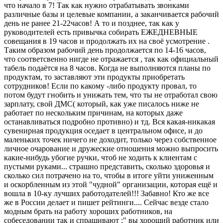
что начало в 7! Так как нужно отрабатывать звонками
различные базы и целевые компании, а заканчивается рабочий
день не ранее 21-22часов! А то и позднее, так как у
руководителей есть привычка собирать ЕЖЕДНЕВНЫЕ
совещания в 19 часов и продолжать их на своё усмотрение .
Таким образом рабочий день продолжается по 14-16 часов,
что соответсвенно нигде не отражается , так как официальный
табель подаётся на 8 часов. Когда не выполняются планы по
продуктам, то заставляют эти продукты приобретать
сотрудников! Если по какому -либо продукту провал, то
потом будут гнобить и унижать тем, что ты не отработал свою
зарплату, свой ДМС( который, как уже писалось ниже не
работает по нескольким причинам, на которых даже
останавливаться подробно противно) и тд. Вся какая-никакая
сувенирная продукция оседает в центральном офисе, и до
маленьких точек ничего не доходит, только через собственное
личное очарование и дружеские отношения можно выпросить
какие-нибудь убогие ручки, чтоб не ходить к клиентам с
пустыми руками... страшно представить, сколько здоровья и
сколько сил потрачено на то, чтобы в итоге уйти униженным
и оскорбленным из этой "чудной" организации, которая ещё и
вошла в 10-ку лучших работодателей!!! Забавно! Кто же все
же в России делает и пишет рейтинги.... Сейчас везде стало
модным брать на работу хороших работников, на
собеседовании так и спрашивают :" вы хороший работник или