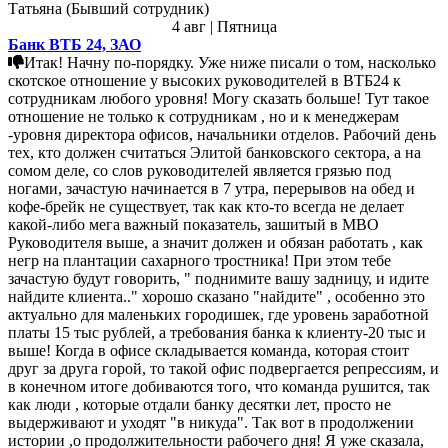
Татьяна (Бывший сотрудник)
4 авг | Пятница
Банк ВТБ 24, ЗАО
Итак! Начну по-порядку. Уже ниже писали о том, насколько
скотское отношение у высоких руководителей в ВТБ24 к
сотрудникам любого уровня! Могу сказать больше! Тут такое
отношение не только к сотрудникам , но и к менеджерам
-уровня директора офисов, начальники отделов. Рабочий день
тех, кто должен считаться Элитой банковского сектора, а на
сомом деле, со слов руководителей является грязью под
ногами, зачастую начинается в 7 утра, перерывов на обед и
кофе-брейк не существует, так как кто-то всегда не делает
какой-либо мега важный показатель, зашитый в МВО
Руководителя выше, а значит должен и обязан работать , как
негр на плантации сахарного тростника! При этом тебе
зачастую будут говорить, " поднимите вашу задницу, и идите
найдите клиента.." хорошо сказано "найдите" , особенно это
актуально для маленьких городишек, где уровень заработной
платы 15 тыс рублей, а требования банка к клиенту-20 тыс и
выше! Когда в офисе складывается команда, которая стоит
друг за друга горой, то такой офис подвергается репрессиям, и
в конечном итоге добиваются того, что команда рушится, так
как люди , которые отдали банку десятки лет, просто не
выдерживают и уходят "в никуда". Так вот в продолжении
истории ,о продолжительности рабочего дня! Я уже сказала,