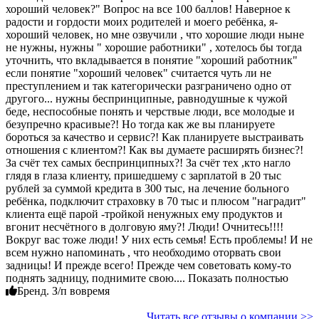
хороший человек?" Вопрос на все 100 баллов! Наверное к
радости и гордости моих родителей и моего ребёнка, я-
хороший человек, но мне озвучили , что хорошие люди ныне
не нужны, нужны " хорошие работники" , хотелось бы тогда
уточнить, что вкладывается в понятие "хороший работник"
если понятие "хороший человек" считается чуть ли не
преступлением и так категорически разграничено одно от
другого... нужны беспринципные, равнодушные к чужой
беде, неспособные понять и черствые люди, все молодые и
безупречно красивые?! Но тогда как же вы планируете
бороться за качество и сервис?! Как планируете выстраивать
отношения с клиентом?! Как вы думаете расширять бизнес?!
За счёт тех самых беспринципных?! За счёт тех ,кто нагло
глядя в глаза клиенту, пришедшему с зарплатой в 20 тыс
рублей за суммой кредита в 300 тыс, на лечение больного
ребёнка, подключит страховку в 70 тыс и плюсом "наградит"
клиента ещё парой -тройкой ненужных ему продуктов и
вгонит несчётного в долговую яму?! Люди! Очнитесь!!!!
Вокруг вас тоже люди! У них есть семья! Есть проблемы! И не
всем нужно напоминать , что необходимо оторвать свои
задницы! И прежде всего! Прежде чем советовать кому-то
поднять задницу, поднимите свою.... Показать полностью
Бренд. З/п вовремя
Читать все отзывы о компании >>