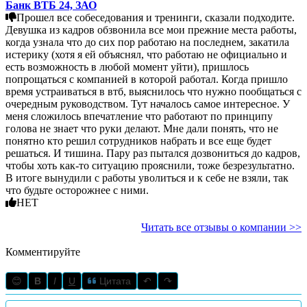
Банк ВТБ 24, ЗАО
Прошел все собеседования и тренинги, сказали подходите.
Девушка из кадров обзвонила все мои прежние места работы,
когда узнала что до сих пор работаю на последнем, закатила
истерику (хотя я ей объяснял, что работаю не официально и
есть возможность в любой момент уйти), пришлось
попрощаться с компанией в которой работал. Когда пришло
время устраиваться в втб, выяснилось что нужно пообщаться с
очередным руководством. Тут началось самое интересное. У
меня сложилось впечатление что работают по принципу
голова не знает что руки делают. Мне дали понять, что не
понятно кто решил сотрудников набрать и все еще будет
решаться. И тишина. Пару раз пытался дозвониться до кадров,
чтобы хоть как-то ситуацию прояснили, тоже безрезультатно.
В итоге вынудили с работы уволиться и к себе не взяли, так
что будьте осторожнее с ними.
НЕТ
Читать все отзывы о компании >>
Комментируйте
😊
B
I
U
Цитата
↶
↷