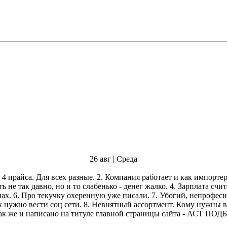
26 авг | Среда
как дистрибьютор. Нужно знать ВСЕ, что продаешь. А это,
блеклые невнятные бестельные новинки, которые вы
у Евровайна. Так же и написано на титуле главной страницы сайта - АСТ