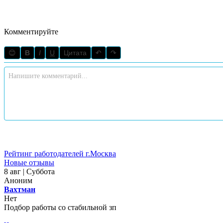
Комментируйте
😊
B
I
U
Цитата
↶
↷
Рейтинг работодателей г.Москва
Новые отзывы
8 авг | Суббота
Аноним
Вахтман
Нет
Подбор работы со стабильной зп