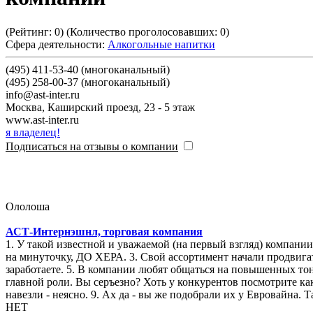
(Рейтинг:
0
) (Количество проголосовавших:
0
)
Сфера деятельности:
Алкогольные напитки
(495) 411-53-40 (многоканальный)
(495) 258-00-37 (многоканальный)
info@ast-inter.ru
Москва
,
Каширский проезд, 23 - 5 этаж
www.ast-inter.ru
я владелец!
Подписаться на отзывы о компании
Ололоша
АСТ-Интернэшнл, торговая компания
1. У такой известной и уважаемой (на первый взгляд) компании 4 прайса. Для всех разные. 2. Компания работает и как импортер и 
на минуточку, ДО ХЕРА. 3. Свой ассортимент начали продвигать не так давно, но и то слабенько - денег жалко. 4. Зарплата считается через одно место - вы никогда не узнаете, сколько
заработаете. 5. В компании любят общаться на повышенных тонах. 6. Про текучку охеренную уже писали. 7. Убогий, непрофесиональный инстаграм с кучей видосов с непоятной женщиной в
главной роли. Вы серъезно? Хоть у конкурентов посмотрите как нужно вести соц сети. 8. Невнятный ассортмент. Кому нужны все эти 
навезли - неясно. 9. Ах да - вы же подобрали их 
НЕТ