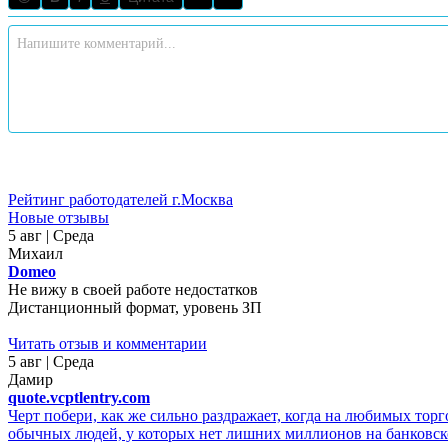
Рейтинг работодателей г.Москва
Новые отзывы
5 авг | Среда
Михаил
Domeo
Не вижу в своей работе недостатков
Дистанционный формат, уровень ЗП
Читать отзыв и комментарии
5 авг | Среда
Дамир
quote.vcptlentry.com
Черт побери, как же сильно раздражает, когда на любимых тор
обычных людей, у которых нет лишних миллионов на банковском