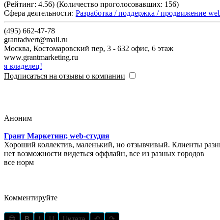
(Рейтинг:
4.56
) (Количество проголосовавших:
156
)
Сфера деятельности:
Разработка / поддержка / продвижение we
(495) 662-47-78
grantadvert@mail.ru
Москва
,
Костомаровский пер, 3 - 632 офис, 6 этаж
www.grantmarketing.ru
я владелец!
Подписаться на отзывы о компании
Аноним
Грант Маркетинг, web-студия
Хороший коллектив, маленький, но отзывчивый. Клиенты разные
нет возможности видеться оффлайн, все из разных городов
все норм
Комментируйте
😊
B
I
U
Цитата
↶
↷