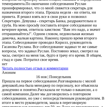
темперамента.По окончании собседеования Руслан
проинформировал, что со мной свяжется секретарь для
назначения второго этапа. Прошла неделя - ни ответа, ни
привета. Я решил взять все в свои руки и позвонил
Секретарю. Девушка - секретарь Банка, раздражительна и
груба. На мою просьбу поставить второе собседование на
вечернее время, ответила хамством: "Вам это надо, а значит
отпрашивайтесь!". Одним словом, недовольная жизнью
дамочка, жалкая картина. Наконец пришло время второго
этапа. Собеседование проводил Кирилл, руководитель
Гасанова Руслана. Все собеседование задавал те же самые
вопросы, что задавал Руслан. Постоянно зевал, смотрел на
часы, смотрел на меня так, будто я трачу его время. В общем,
стыд и срам. Потратил свое время.
нет
Читать полностью отзыв и комментарии
Аноним
16 ноя | Понедельник
Пришла на первое собеседование.Разговаривала с милой
девушкой,она была менеджер по персоналу, все объяснила
доходчиво и понятно.Рассказала не только о вакансии, а о
самой компании.Далее мы договорились о повторном
собеседовании, но уже с непосредственным руководителем. В
итоге в место руководителя, зашла в переговорную
отвратительная женщина лет 50- ти.Даже не представилась ,а