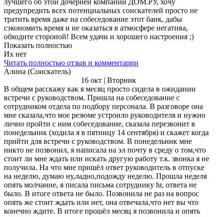
лучшего об этой дочерней компании ДОМ.РУ, хочу
предупредить всех потенциальных соискателей просто не
тратить время даже на собеседование этот банк, дабы
сэкономить время и не оказаться в атмосфере негатива,
обходите стороной! Всем удачи и хорошего настроения ;)
Показать полностью
Их нет
Читать полностью отзыв и комментарии
Алина (Соискатель)
16 окт | Вторник
В общем расскажу как я месяц просто сидела в ожидании
встречи с руководством. Пришла на собеседование с
сотрудником отдела по подбору персонала. В разговоре она
мне сказала,что мое резюме устроило руководителя и нужно
лично пройти с ним собеседование, сказала перезвонит в
понедельник (ходила я в пятницу 14 сентября) и скажет когда
прийти для встречи с руководством. В понедельник мне
никто не позвонил, я написала на эл почту в среду о том,что
стоит ли мне ждать или искать другую работу т.к. звонка я не
получила. На что мне пришёл ответ руководитель в отпуске
на неделю, думаю ну,ладно,подожду неделю. Прошла неделя
опять молчание, я писала письма сотруднику hr, ответа не
было. В итоге ответа не было. Позвонила не раз на вопрос
опять же стоит ждать или нет, она отвечала,что нет вы что
конечно ждите. В итоге прошёл месяц я позвонила и опять