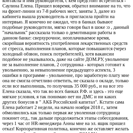
контакты и имя руководителя, с кем предстоит встретиться -
Саулина Елена. Пришел вовремя, обратил внимание на то, что
на фронт-линии из 7-8 рабочих мест, заняты 3, далее из
кабинета вышла руководитель и пригласила пройти на
интервью. Я конечно не ожидал, что в банках бывают
подобные руководители, мягко говоря был в шоке :o , данный
"начальник" рассказала только о демотивации работы в
данном банке: сверхурочное, неоплачиваемое время,
скорейшая вероятность употребления лекарственных средств
от стресса, выполнения планов, которые повышаются (через
холодный обзвон, поиск потребителей), хотя вакансии
подобное не указывалось, даже на сайте ДОМ.РУ, увольнение
не за выполнение планов, 2 сотрудника - которых готовит к
увольнению, за невыполнение предыдущего аспекта, 3
ошибки в программе - увольнение, про заработную плату мне
она не смогла отчетливо ответить, не сказала о окладе, только
если все выполнишь, то получишь 35 000 руб., и на все это
Елена сказала, что так во всех банках Р.Ф. и здесь - это еще
мягкие условия, я так понимаю нет ни ДМС и ни каких
других бонусов в " АКБ Российский капитал". Кстати сама
Елена работает 2 недели, на начало ноября 2018 г., затем
обмолвились как только первая же уволенная сотрудница
покинет отд., так дальше продолжиться этапы собеседования,
через 1 час от HR-менеджера Анны мне на эл. ящик пришел
отказ! Корпоративная политика, конечно же оставляет желать