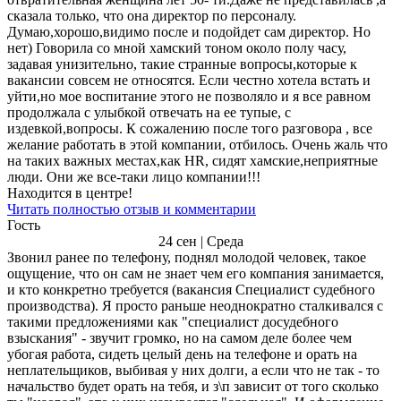
сказала только, что она директор по персоналу.
Думаю,хорошо,видимо после и подойдет сам директор. Но
нет) Говорила со мной хамский тоном около полу часу,
задавая унизительно, такие странные вопросы,которые к
вакансии совсем не относятся. Если честно хотела встать и
уйти,но мое воспитание этого не позволяло и я все равном
продолжала с улыбкой отвечать на ее тупые, с
издевкой,вопросы. К сожалению после того разговора , все
желание работать в этой компании, отбилось. Очень жаль что
на таких важных местах,как HR, сидят хамские,неприятные
люди. Они же все-таки лицо компании!!!
Находится в центре!
Читать полностью отзыв и комментарии
Гость
24 сен | Среда
Звонил ранее по телефону, поднял молодой человек, такое
ощущение, что он сам не знает чем его компания занимается,
и кто конкретно требуется (вакансия Специалист судебного
производства). Я просто раньше неоднократно сталкивался с
такими предложениями как "специалист досудебного
взыскания" - звучит громко, но на самом деле более чем
убогая работа, сидеть целый день на телефоне и орать на
неплательщиков, выбивая у них долги, а если что не так - то
начальство будет орать на тебя, и з\п зависит от того сколько