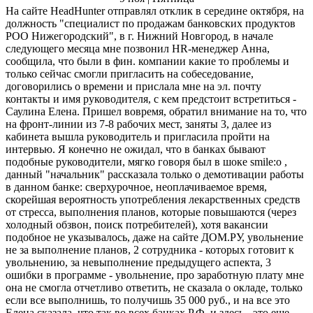
На сайте HeadHunter отправлял отклик в середине октября, на
должность "специалист по продажам банковских продуктов
РОО Нижегородский", в г. Нижний Новгород, в начале
следующего месяца мне позвонил HR-менеджер Анна,
сообщила, что были в фин. компании какие то проблемы и
только сейчас смогли пригласить на собеседование,
договорились о времени и прислала мне на эл. почту
контакты и имя руководителя, с кем предстоит встретиться -
Саулина Елена. Пришел вовремя, обратил внимание на то, что
на фронт-линии из 7-8 рабочих мест, заняты 3, далее из
кабинета вышла руководитель и пригласила пройти на
интервью. Я конечно не ожидал, что в банках бывают
подобные руководители, мягко говоря был в шоке smile:o ,
данный "начальник" рассказала только о демотивации работы
в данном банке: сверхурочное, неоплачиваемое время,
скорейшая вероятность употребления лекарственных средств
от стресса, выполнения планов, которые повышаются (через
холодный обзвон, поиск потребителей), хотя вакансии
подобное не указывалось, даже на сайте ДОМ.РУ, увольнение
не за выполнение планов, 2 сотрудника - которых готовит к
увольнению, за невыполнение предыдущего аспекта, 3
ошибки в программе - увольнение, про заработную плату мне
она не смогла отчетливо ответить, не сказала о окладе, только
если все выполнишь, то получишь 35 000 руб., и на все это
Елена сказала, что так во всех банках Р.Ф. и здесь - это еще