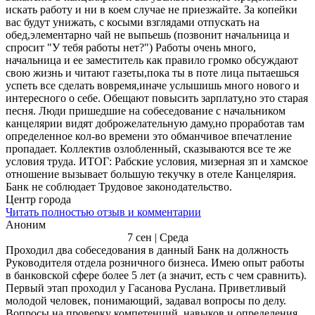
искать работу и ни в коем случае не приезжайте. За копейки
вас будут унижать, с косыми взглядами отпускать на
обед,элементарно чай не выпьешь (позвонит начальница и
спросит "У тебя работы нет?") Работы очень много,
начальница и ее заместитель как правило громко обсуждают
свою жизнь и читают газеты,пока ты в поте лица пытаешься
успеть все сделать вовремя,иначе услышишь много нового и
интересного о себе. Обещают повысить зарплату,но это старая
песня. Люди пришедшие на собеседование с начальником
канцелярии видят доброжелательную даму,но проработав там
определенное кол-во времени это обманчивое впечатление
пропадает. Коллектив озлобленный, сказываются все те же
условия труда. ИТОГ: Рабские условия, мизерная зп и хамское
отношение вызывает большую текучку в отеле Канцелярия.
Банк не соблюдает Трудовое законодательство.
Центр города
Читать полностью отзыв и комментарии
Аноним
7 сен | Среда
Проходил два собеседования в данный Банк на должность
Руководителя отдела розничного бизнеса. Имею опыт работы
в банковской сфере более 5 лет (а значит, есть с чем сравнить).
Первый этап проходил у Гасанова Руслана. Приветливый
молодой человек, понимающий, задавал вопросы по делу.
Вопросы на проверку компетенций, навыков и определения