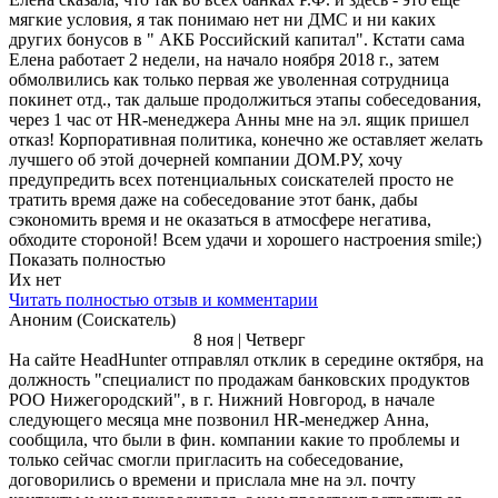
мягкие условия, я так понимаю нет ни ДМС и ни каких
других бонусов в " АКБ Российский капитал". Кстати сама
Елена работает 2 недели, на начало ноября 2018 г., затем
обмолвились как только первая же уволенная сотрудница
покинет отд., так дальше продолжиться этапы собеседования,
через 1 час от HR-менеджера Анны мне на эл. ящик пришел
отказ! Корпоративная политика, конечно же оставляет желать
лучшего об этой дочерней компании ДОМ.РУ, хочу
предупредить всех потенциальных соискателей просто не
тратить время даже на собеседование этот банк, дабы
сэкономить время и не оказаться в атмосфере негатива,
обходите стороной! Всем удачи и хорошего настроения smile;)
Показать полностью
Их нет
Читать полностью отзыв и комментарии
Аноним (Соискатель)
8 ноя | Четверг
На сайте HeadHunter отправлял отклик в середине октября, на
должность "специалист по продажам банковских продуктов
РОО Нижегородский", в г. Нижний Новгород, в начале
следующего месяца мне позвонил HR-менеджер Анна,
сообщила, что были в фин. компании какие то проблемы и
только сейчас смогли пригласить на собеседование,
договорились о времени и прислала мне на эл. почту