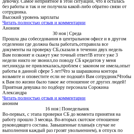
девочку. Самое неприятное в этой ситуации, что я осталась
без работы и так и не получила какой-либо обратно связи от
сотрудника.
Высокий уровень зарплаты
Читать полностью отзыв и комментарии
Аноним
30 ноя | Среда
Прошла два собеседования в центральном офисе и в другом
отделении где должна была работать,отправила все
документы на проверку СБ,сказали в течении двух недель
Вам позвонят и скажут уже точный ответ!В итоге уже 3
недели никто не звонил,по поводу СБ кредитов у меня
нет,никуда не привлекалась,проблем с законом не имела,опыт
работы в данной сфере 5 лет!Что за шарашкина контора
возьмите и оповестите если не подошёл Вам сотрудник!Чтобы
к Вам по жизни было такое же отношение от других людей!
Приятная девушка по подбору персонала Сорокина
Александра
Читать полностью отзыв и комментарии
аноним
16 ноя | Понедельник
Во-первых, с этапа проверки СБ до момента принятия на
работу прошло 3 месяца. Во-вторых скотское отношение
руководящего состава. Завышенные планы(в случае не
выполнения каждый раз грозят увольнением), в отпуск по