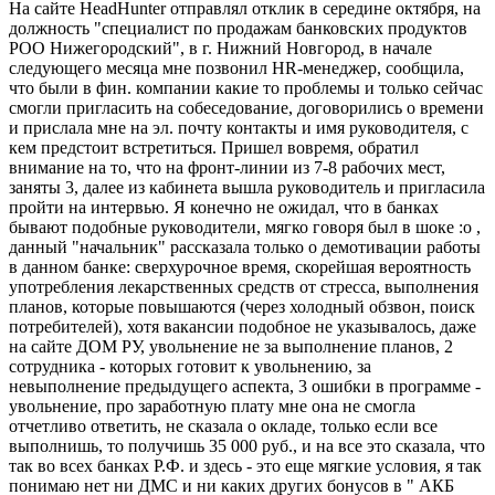
На сайте HeadHunter отправлял отклик в середине октября, на
должность "специалист по продажам банковских продуктов
РОО Нижегородский", в г. Нижний Новгород, в начале
следующего месяца мне позвонил HR-менеджер, сообщила,
что были в фин. компании какие то проблемы и только сейчас
смогли пригласить на собеседование, договорились о времени
и прислала мне на эл. почту контакты и имя руководителя, с
кем предстоит встретиться. Пришел вовремя, обратил
внимание на то, что на фронт-линии из 7-8 рабочих мест,
заняты 3, далее из кабинета вышла руководитель и пригласила
пройти на интервью. Я конечно не ожидал, что в банках
бывают подобные руководители, мягко говоря был в шоке :o ,
данный "начальник" рассказала только о демотивации работы
в данном банке: сверхурочное время, скорейшая вероятность
употребления лекарственных средств от стресса, выполнения
планов, которые повышаются (через холодный обзвон, поиск
потребителей), хотя вакансии подобное не указывалось, даже
на сайте ДОМ РУ, увольнение не за выполнение планов, 2
сотрудника - которых готовит к увольнению, за
невыполнение предыдущего аспекта, 3 ошибки в программе -
увольнение, про заработную плату мне она не смогла
отчетливо ответить, не сказала о окладе, только если все
выполнишь, то получишь 35 000 руб., и на все это сказала, что
так во всех банках Р.Ф. и здесь - это еще мягкие условия, я так
понимаю нет ни ДМС и ни каких других бонусов в " АКБ