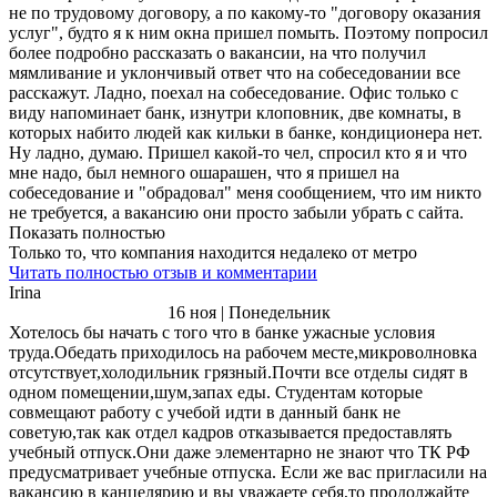
не по трудовому договору, а по какому-то "договору оказания
услуг", будто я к ним окна пришел помыть. Поэтому попросил
более подробно рассказать о вакансии, на что получил
мямливание и уклончивый ответ что на собеседовании все
расскажут. Ладно, поехал на собеседование. Офис только с
виду напоминает банк, изнутри клоповник, две комнаты, в
которых набито людей как кильки в банке, кондиционера нет.
Ну ладно, думаю. Пришел какой-то чел, спросил кто я и что
мне надо, был немного ошарашен, что я пришел на
собеседование и "обрадовал" меня сообщением, что им никто
не требуется, а вакансию они просто забыли убрать с сайта.
Показать полностью
Только то, что компания находится недалеко от метро
Читать полностью отзыв и комментарии
Irina
16 ноя | Понедельник
Хотелось бы начать с того что в банке ужасные условия
труда.Обедать приходилось на рабочем месте,микроволновка
отсутствует,холодильник грязный.Почти все отделы сидят в
одном помещении,шум,запах еды. Студентам которые
совмещают работу с учебой идти в данный банк не
советую,так как отдел кадров отказывается предоставлять
учебный отпуск.Они даже элементарно не знают что ТК РФ
предусматривает учебные отпуска. Если же вас пригласили на
вакансию в канцелярию и вы уважаете себя,то продолжайте