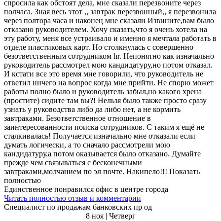
спросила как обстоят дела, мне сказали перезвоните через
полчаса. Зная весь этот ,, завтрак перезвонный,, я перезвонила
через полтора часа и наконец мне сказали Извините,вам было
отказано руководителем. Хочу сказать,что я очень хотела на
эту работу, меня все устраивало и именно я мечтала работать в
отделе пластиковых карт. Но столкнулась с совершенно
безответственным сотрудником hr. Непонятно как изначально
руководитель рассмотрел мою кандидатуру,но потом отказал.
И кстати все это время мне говорили, что руководитель не
ответил ничего на вопрос когда мне прийти. Не спорю может
работы полно было и руководитель забыл,но какого хрена
(простите) сидите там вы?! Нельзя было также просто сразу
узнать у руководства либо да либо нет, а не кормить
завтраками. Безответственное отношение в
заинтересованности поиска сотрудников. С таким я ещё не
сталкивалась! Получается изначально мне отказали если
думать логически, а то сначало рассмотрели мою
кандидатуру,а потом оказывается было отказано. Думайте
прежде чем связываться с бесконечными
завтраками,молчанием по эл почте. Накипело!!! Показать
полностью
Единственное понравился офис в центре города
Читать полностью отзыв и комментарии
Специалист по продажам банковских пр од
8 ноя | Четверг