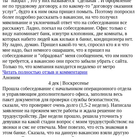
ты "наорал", это у них называется "сдельная". И оформление
не по трудовому договору, а по какому-то "договору оказания
услуг", будто я к ним окна пришел помыть. Поэтому попросил
более подробно рассказать о вакансии, на что получил
мямливание и уклончивый ответ что на собеседовании все
расскажут. Ладно, поехал на собеседование. Офис только с
виду напоминает банк, изнутри клоповник, две комнаты, в
которых набито людей как кильки в банке, кондиционера нет.
Ну ладно, думаю. Пришел какой-то чел, спросил кто я и что
мне надо, был немного ошарашен, что я пришел на
собеседование и "обрадовал" меня сообщением, что им никто
не требуется, а вакансию они просто забыли убрать с сайта.
Только то, что компания находится недалеко от метро
Читать полностью отзыв и комментарии
Аноним
4 дек | Воскресенье
Прошла собеседование с начальником операционного отдела
и управляющим дополнительного офиса, заполнила весь
пакет документов для проверки службы безопастности,
сказали, что проверяют очень долго (1,5-2 недели). Написала
заявление на прежнем месте работы и ждала решение по
трудоустройству. Две недели прошло, решила уточнить у
девушки на какой стадии вопрос с моим трудоустройством: на
звонки и смс не отвечала. Мне повезло, что есть знакомая в
этом банке. Сказала, что на данную вакансию взяли другую