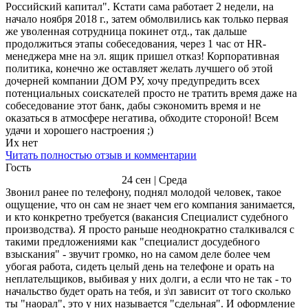
Российский капитал". Кстати сама работает 2 недели, на
начало ноября 2018 г., затем обмолвились как только первая
же уволенная сотрудница покинет отд., так дальше
продолжиться этапы собеседования, через 1 час от HR-
менеджера мне на эл. ящик пришел отказ! Корпоративная
политика, конечно же оставляет желать лучшего об этой
дочерней компании ДОМ РУ, хочу предупредить всех
потенциальных соискателей просто не тратить время даже на
собеседование этот банк, дабы сэкономить время и не
оказаться в атмосфере негатива, обходите стороной! Всем
удачи и хорошего настроения ;)
Их нет
Читать полностью отзыв и комментарии
Гость
24 сен | Среда
Звонил ранее по телефону, поднял молодой человек, такое
ощущение, что он сам не знает чем его компания занимается,
и кто конкретно требуется (вакансия Специалист судебного
производства). Я просто раньше неоднократно сталкивался с
такими предложениями как "специалист досудебного
взыскания" - звучит громко, но на самом деле более чем
убогая работа, сидеть целый день на телефоне и орать на
неплательщиков, выбивая у них долги, а если что не так - то
начальство будет орать на тебя, и з\п зависит от того сколько
ты "наорал", это у них называется "сдельная". И оформление