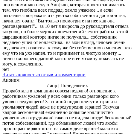
пор вспоминаю некую Альфию, которая просто занималась
тем, что гнобила всех подряд, хамло ужасное... а если
пытаешься возражать из чувства собственного достоинства,
начинает орать: "Вы только посмотрите на нее как она
разговаривает!"... за 10 лет я выросла до руководителя отдела
закупок, но более мерзких впечатлений чем от работы в этой
шарашкиной конторе нигде не получила... собственник
недалеко ушел от коллектива.. на мой взгляд, человек очень
недалекого развития.. к тому же без собственного мнения.. кто
ему что на ухо напел, то и принимает за чистую монету....
ничего хорошего данной конторе и ее хозяину пожелать не
могу, к сожалению..
нет
Читать полностью отзыв и комментарии
Аноним
7 апр | Понедельник
Проработала в компании совсем недолго! отношение к
работникам ужасное! у всех одни только разговоры кого
уволят следующего! За спиной подло плетут интриги и
увольняют людей даже не предупредив заранее! Текучка
кадров бесконечная! ежедневно большое колличество
уволенных сотрудников! такого не видела нигде! бесконечный
поток собеседований, где обманывают людей что якобы
просто расширяют штат. на самом деле вранье! мало кто
держится там дольше 2х месяцев! Лицемерие в коллективе,