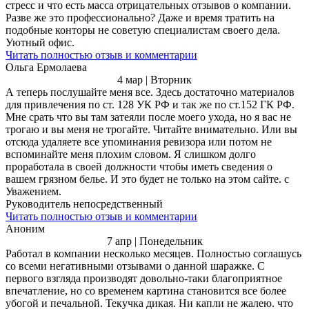
стресс и что есть масса отрицательных отзывов о компании.
Разве же это профессионально? Даже и время тратить на
подобные конторы не советую специалистам своего дела.
Уютный офис.
Читать полностью отзыв и комментарии
Ольга Ермолаева
4 мар | Вторник
А теперь послушайте меня все. Здесь достаточно материалов
для привлечения по ст. 128 УК РФ и так же по ст.152 ГК РФ.
Мне срать что вы там затеяли после моего ухода, но я вас не
трогаю и вы меня не трогайте. Читайте внимательно. Или вы
отсюда удаляете все упоминания ревизора или потом не
вспоминайте меня плохим словом. Я слишком долго
проработала в своей должности чтобы иметь сведения о
вашем грязном белье. И это будет не только на этом сайте. с
Уважением.
Руководитель непосредственный
Читать полностью отзыв и комментарии
Аноним
7 апр | Понедельник
Работал в компании несколько месяцев. Полностью соглашусь
со всеми негативными отзывами о данной шаражке. С
первого взгляда производят довольно-таки благоприятное
впечатление, но со временем картина становится все более
убогой и печальной. Текучка дикая. Ни капли не жалею. что