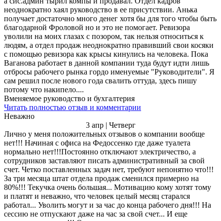
а сис.админ тырил компы и продавал. Отдел кадров
неоднократно хаял руководство в ее присутствии. Анька
получает достаточно много денег хотя бы для того чтобы быть
благодарной Фроловой но и это не помогает. Ревизора
уволили на моих глазах с позором, так нельзя относиться к
людям, а отдел продаж неоднократно правивший свои косяки
с помощью ревизора как крысы кинулись на человека. Пока
Ваганова работает в данной компании туда будут идти лишь
отбросы рабочего рынка гордо именуемые "Руководители". Я
сам решил после нового года свалить оттуда, здесь пишу
потому что накипело....
Вменяемое руководство и бухгалтерия
Читать полностью отзыв и комментарии
Неважно
3 апр | Четверг
Лично у меня положительных отзывов о компании вообще
нет!!! Начиная с офиса на Федоссенко где даже туалета
нормально нет!!!Постоянно отключают электричество, а
сотрудников заставляют писать административный за свой
счет. Четко поставленных задач нет, требуют непонятно что!!!
За три месяца штат отдела продаж сменился примерно на
80%!!! Текучка очень большая... Мотивацию кому хотят тому
и платят и неважно, что человек целый месяц старался
работал... Уволить могут и за час до конца рабочего дня!!! На
сессию не отпускают даже на час за свой счет... И еще