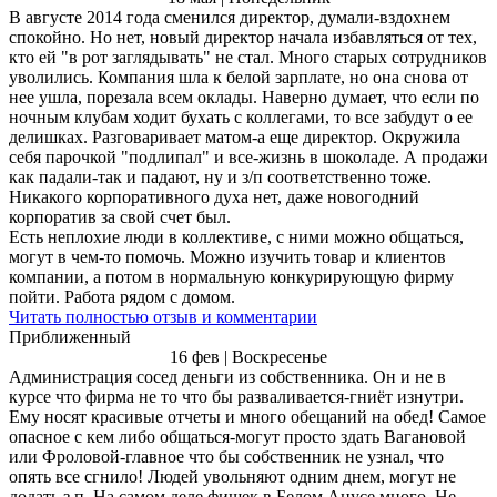
В августе 2014 года сменился директор, думали-вздохнем
спокойно. Но нет, новый директор начала избавляться от тех,
кто ей "в рот заглядывать" не стал. Много старых сотрудников
уволились. Компания шла к белой зарплате, но она снова от
нее ушла, порезала всем оклады. Наверно думает, что если по
ночным клубам ходит бухать с коллегами, то все забудут о ее
делишках. Разговаривает матом-а еще директор. Окружила
себя парочкой "подлипал" и все-жизнь в шоколаде. А продажи
как падали-так и падают, ну и з/п соответственно тоже.
Никакого корпоративного духа нет, даже новогодний
корпоратив за свой счет был.
Есть неплохие люди в коллективе, с ними можно общаться,
могут в чем-то помочь. Можно изучить товар и клиентов
компании, а потом в нормальную конкурирующую фирму
пойти. Работа рядом с домом.
Читать полностью отзыв и комментарии
Приближенный
16 фев | Воскресенье
Администрация сосед деньги из собственника. Он и не в
курсе что фирма не то что бы разваливается-гниёт изнутри.
Ему носят красивые отчеты и много обещаний на обед! Самое
опасное с кем либо общаться-могут просто здать Вагановой
или Фроловой-главное что бы собственник не узнал, что
опять все сгнило! Людей увольняют одним днем, могут не
додать з.п. На самом деле фишек в Белом Анусе много. Не