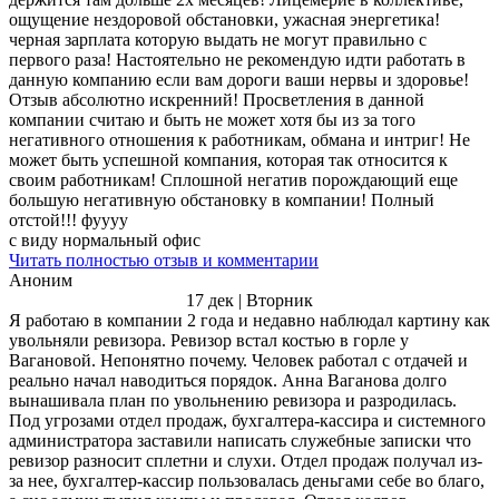
ощущение нездоровой обстановки, ужасная энергетика!
черная зарплата которую выдать не могут правильно с
первого раза! Настоятельно не рекомендую идти работать в
данную компанию если вам дороги ваши нервы и здоровье!
Отзыв абсолютно искренний! Просветления в данной
компании считаю и быть не может хотя бы из за того
негативного отношения к работникам, обмана и интриг! Не
может быть успешной компания, которая так относится к
своим работникам! Сплошной негатив порождающий еще
большую негативную обстановку в компании! Полный
отстой!!! фуууу
с виду нормальный офис
Читать полностью отзыв и комментарии
Аноним
17 дек | Вторник
Я работаю в компании 2 года и недавно наблюдал картину как
увольняли ревизора. Ревизор встал костью в горле у
Вагановой. Непонятно почему. Человек работал с отдачей и
реально начал наводиться порядок. Анна Ваганова долго
вынашивала план по увольнению ревизора и разродилась.
Под угрозами отдел продаж, бухгалтера-кассира и системного
администратора заставили написать служебные записки что
ревизор разносит сплетни и слухи. Отдел продаж получал из-
за нее, бухгалтер-кассир пользовалась деньгами себе во благо,