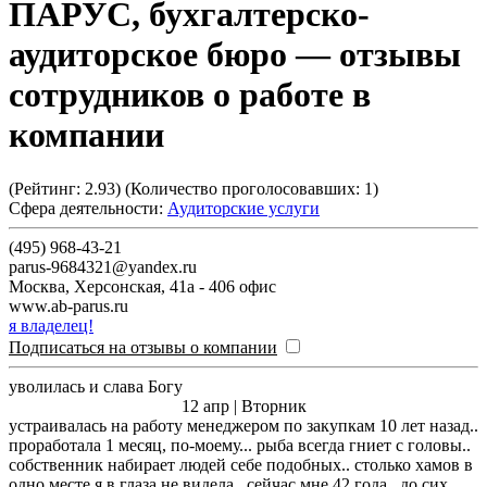
ПАРУС, бухгалтерско-
аудиторское бюро
— отзывы
сотрудников о работе в
компании
(Рейтинг:
2.93
) (Количество проголосовавших:
1
)
Сфера деятельности:
Аудиторские услуги
(495) 968-43-21
parus-9684321@yandex.ru
Москва
,
Херсонская, 41а - 406 офис
www.ab-parus.ru
я владелец!
Подписаться на отзывы о компании
уволилась и слава Богу
12 апр | Вторник
устраивалась на работу менеджером по закупкам 10 лет назад..
проработала 1 месяц, по-моему... рыба всегда гниет с головы..
собственник набирает людей себе подобных.. столько хамов в
одно месте я в глаза не видела.. сейчас мне 42 года.. до сих