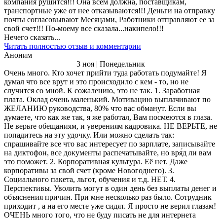
компания рушится!!! Она всем должна, поставщикам,
транспортные уже от нее отказываются!!! Деньги на отправку
почты согласовывают Месяцами, Работники отправляют ее за
свой счет!!! По-моему все сказала...накипело!!!
Нечего сказать...
Читать полностью отзыв и комментарии
Аноним
3 ноя | Понедельник
Очень много. Кто хочет прийти туда работать подумайте! Я
думал что все врут и это происходило с кем - то, но не
случится со мной. К сожалению, это не так. 1. Заработная
плата. Оклад очень маленький. Мотивацию выплачивают по
ЖЕЛАНИЮ руководства, 80% что вас обманут. Если вы
думаете, что как же так, я же работал, Вам посмеются в глаза.
Не верьте обещаниям, и уверениям кадровика. НЕ ВЕРЬТЕ, не
попадитесь на эту удочку. Или можно сделать так:
спрашивайте все что вас интересует по зарплате, записывайте
на диктофон, все документы распечатывайте, но вря́д ли вам
это поможет. 2. Корпоративная культура. Её нет. Даже
корпоративы за свой счет (кроме Новогоднего). 3.
Социального пакета, льгот, обучения и т.д. НЕТ. 4.
Перспективы. Уволить могут в один день без выплаты денег и
объяснения причин. При мне несколько раз было. Сотрудник
приходит , а на его месте уже сидят. Я просто не верил глазам!
ОЧЕНЬ много того, что не буду писать не для интернета