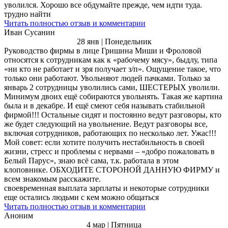
уволился. Хорошо все обдумайте прежде, чем идти туда.
трудно найти
Читать полностью отзыв и комментарии
Иван Сусанин
28 янв | Понедельник
Руководство фирмы в лице Гришина Миши и Фроловой
относятся к сотрудникам как к «рабочему мясу», быдлу, типа
«ни кто не работает и зря получает з/п». Ощущение такое, что
только они работают. Увольняют людей пачками. Только за
январь 2 сотрудницы уволились сами, ШЕСТЕРЫХ уволили.
Минимум двоих ещё собираются увольнять. Такая же картина
была и в декабре. И ещё смеют себя называть стабильной
фирмой!!! Остальные сидят и постоянно ведут разговоры, кто
же будет следующий на увольнение. Ведут разговоры все,
включая сотрудников, работающих по несколько лет. Ужас!!!
Мой совет: если хотите получить нестабильность в своей
жизни, стресс и проблемы с нервами – «добро пожаловать в
Белый Парус», знаю всё сама, т.к. работала в этом
клоповнике. ОБХОДИТЕ СТОРОНОЙ ДАННУЮ ФИРМУ и
всем знакомым расскажите.
своевременная выплата зарплаты и некоторые сотрудники
еще остались людьми с кем можно общаться
Читать полностью отзыв и комментарии
Аноним
4 мар | Пятница