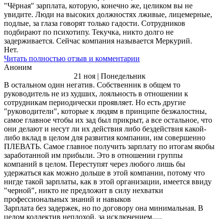
"Чёрная" зарплата, которую, конечно же, целиком вы не
увидите. Люди на высоких должностях лживые, лицемерные,
подлые, за глаза говорят только гадости. Сотрудников
подбирают по психотипу. Текучка, никто долго не
задерживается. Сейчас компания называется Меркурий.
Нет.
Читать полностью отзыв и комментарии
Аноним
21 ноя | Понедельник
В остальном один негатив. Собственник в общем то
руководитель не из худших, лояльность в отношении к
сотрудникам периодически проявляет. Но есть другие
"руководители", которые к людям в принципе безжалостны,
самое главное чтобы их зад был прикрыт, а все остальное, что
они делают и несут ли их действия либо бездействия какой-
либо вклад в целом для развития компании, им совершенно
ПЛЕВАТЬ. Самое главное получить зарплату по итогам якобы
заработанной им прибыли. Это в отношении группы
компаний в целом. Переступят через любого лишь бы
удержаться как можно дольше в этой компании, потому что
нигде такой зарплаты, как в этой организации, имеется ввиду
"черной", никто не предложит в силу нехватки
профессиональных знаний и навыков
Зарплата без задержек, но по договору она минимальная. В
целом коллектив неплохой, за исключением.....