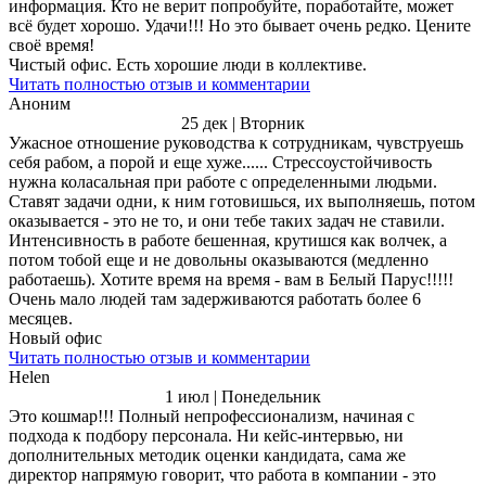
информация. Кто не верит попробуйте, поработайте, может
всё будет хорошо. Удачи!!! Но это бывает очень редко. Цените
своё время!
Чистый офис. Есть хорошие люди в коллективе.
Читать полностью отзыв и комментарии
Аноним
25 дек | Вторник
Ужасное отношение руководства к сотрудникам, чувструешь
себя рабом, а порой и еще хуже...... Стрессоустойчивость
нужна коласальная при работе с определенными людьми.
Ставят задачи одни, к ним готовишься, их выполняешь, потом
оказывается - это не то, и они тебе таких задач не ставили.
Интенсивность в работе бешенная, крутишся как волчек, а
потом тобой еще и не довольны оказываются (медленно
работаешь). Хотите время на время - вам в Белый Парус!!!!!
Очень мало людей там задерживаются работать более 6
месяцев.
Новый офис
Читать полностью отзыв и комментарии
Helen
1 июл | Понедельник
Это кошмар!!! Полный непрофессионализм, начиная с
подхода к подбору персонала. Ни кейс-интервью, ни
дополнительных методик оценки кандидата, сама же
директор напрямую говорит, что работа в компании - это