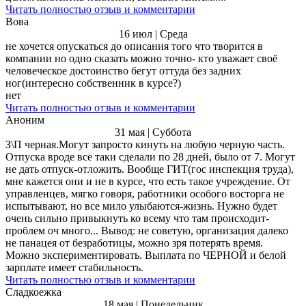
Читать полностью отзыв и комментарии
Вова
16 июл | Среда
не хочется опускаться до описания того что творится в
компании но одно сказать можно точно- кто уважает своё
человеческое достоинство бегут оттуда без задних
ног(интересно собственник в курсе?)
нет
Читать полностью отзыв и комментарии
Аноним
31 мая | Суббота
З\П черная.Могут запросто кинуть на любую черную часть.
Отпуска вроде все таки сделали по 28 дней, было от 7. Могут
не дать отпуск-отложить. Вообще ГИТ(гос инспекция труда),
мне кажется они и не в курсе, что есть такое учреждение. От
управленцев, мягко говоря, работники особого восторга не
испытывают, но все мило улыбаются-жизнь. Нужно будет
очень сильно привыкнуть ко всему что там происходит-
проблем оч много... Вывод: не советую, организация далеко
не панацея от безработицы, можно зря потерять время.
Можно экспериментировать. Выплата по ЧЕРНОЙ и белой
зарплате имеет стабильность.
Читать полностью отзыв и комментарии
Сладкоежка
18 мая | Понедельник