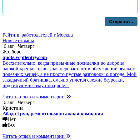
Отправить
Рейтинг работодателей г.Москва
Новые отзывы
6 авг | Четверг
Жолборс
quote.vcptlentry.com
Восхитительно, когда привычные посиделки во дворе за
чашкой крепкого кант-чая перерастают в обсуждение реально
полезных вещей, а не просто пустые разговоры о погоде. Мой
закадычный братишка, смачно уплетая свежие баурсаки,
подкинул мне тему про quote...
Читать отзыв и комментарии
6 авг | Четверг
Кристина
Абада Груп, ремонтно-монтажная компания
Нет
Все
Читать отзыв и комментарии