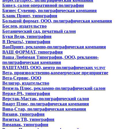
Береста-Пресс, полиграфическая компания
Бивел, салон оперативной полиграфии
Бизнес Сувенир, полиграфическая компания
Бланк Принт, типография
Большой формат, ООО, полиграфическая компания
Бослен, издательство
Ботанический сад, печатный салон
Буки Веди, типография
В Печать!, типография
ВаоПринт, рекламно-полиграфическая компания
ВАШ ФОРМАТ, типография
Ваша Любимая Типография, ООО, рекламно-
полиграфическая компания
ВАШТАМП, ООО, центр полиграфических услуг
Вега, производственно-коммерческое предприятие
Вега-Сервис, ООО
Велигор, издательство
Вензель Плюс, рекламно-полиграфический салон
Верже-РА, типография
Верстак-Мастак, полиграфический салон
Виарт Плюс, полиграфическая компания
Вива-Стар, полиграфическая компания
Визави, типография
Визитка ТВ, типография
Вимапак, типография