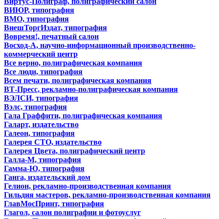
Виртус-Полиграф, полиграфический салон
ВИЮР, типография
ВМО, типография
ВнешТоргИздат, типография
Вовремя!, печатный салон
Восход-А, научно-информационный производственно-
коммерческий центр
Все верно, полиграфическая компания
Все люди, типография
Всем печати, полиграфическая компания
ВТ-Пресс, рекламно-полиграфическая компания
ВЭЛСИ, типография
Вэлс, типография
Гала Граффити, полиграфическая компания
Галарт, издательство
Галеон, типография
Галерея СТО, издательство
Галерея Цвета, полиграфический центр
Галла-М, типография
Гамма-Ю, типография
Ганга, издательский дом
Гелион, рекламно-производственная компания
Гильдия мастеров, рекламно-производственная компания
ГлавМосПринт, типография
Глагол, салон полиграфии и фотоуслуг