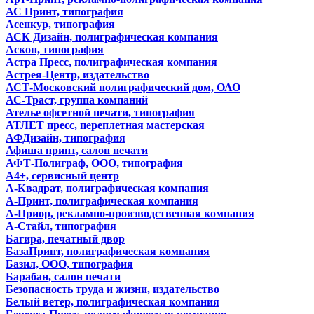
АС Принт, типография
Асенкур, типография
АСК Дизайн, полиграфическая компания
Аскон, типография
Астра Пресс, полиграфическая компания
Астрея-Центр, издательство
АСТ-Московский полиграфический дом, ОАО
АС-Траст, группа компаний
Ателье офсетной печати, типография
АТЛЕТ пресс, переплетная мастерская
АФДизайн, типография
Афиша принт, салон печати
АФТ-Полиграф, ООО, типография
А4+, сервисный центр
А-Квадрат, полиграфическая компания
А-Принт, полиграфическая компания
А-Приор, рекламно-производственная компания
А-Стайл, типография
Багира, печатный двор
БазаПринт, полиграфическая компания
Базил, ООО, типография
Барабан, салон печати
Безопасность труда и жизни, издательство
Белый ветер, полиграфическая компания