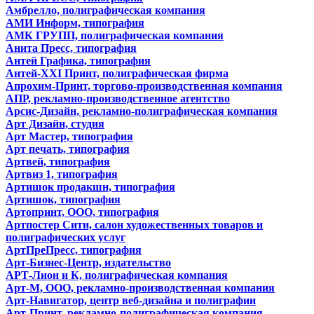
Амбрелло, полиграфическая компания
АМИ Информ, типография
АМК ГРУПП, полиграфическая компания
Анита Пресс, типография
Антей Графика, типография
Антей-XXI Принт, полиграфическая фирма
Апрохим-Принт, торгово-производственная компания
АПР, рекламно-производственное агентство
Арсис-Дизайн, рекламно-полиграфическая компания
Арт Дизайн, студия
Арт Мастер, типография
Арт печать, типография
Артвей, типография
Артвиз 1, типография
Артишок продакшн, типография
Артишок, типография
Артопринт, ООО, типография
Артпостер Сити, салон художественных товаров и
полиграфических услуг
АртПреПресс, типография
Арт-Бизнес-Центр, издательство
АРТ-Лион и К, полиграфическая компания
Арт-М, ООО, рекламно-производственная компания
Арт-Навигатор, центр веб-дизайна и полиграфии
Арт-Принт, рекламно-полиграфическая компания