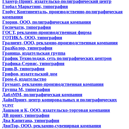
Гламур-Принт, издательско-полиграфический центр
Глобал Маркетинг, типография
Глобус Континенталь, производственно-полиграфическая
компания
Глория, ООО, полиграфическая компания
Госпечати, типография
ГОСТ, рекламно-производственная фирма
ГОТИКА, ООО, типография
Градиент, ООО, рекламно-производственная компания
ГрадКолор, типография
Граница, издательская группа
График Технолоджи, сеть полиграфических центров
Графика-Сервис, типография
Грин-В, типография
Грифон, издательский дом
Гром-4, издательство
Грумант, рекламно-производственная компания
Группа М, типография
ДаблММ, полиграфическая компания
ДайвПринт, центр копировальных и полиграфических
услуг
Дашков и К, ООО, издательско-торговая компания
ДВ принт, типография
Два Капитана, типография
ДвиТор, ООО, рекламно-сувенирная компания