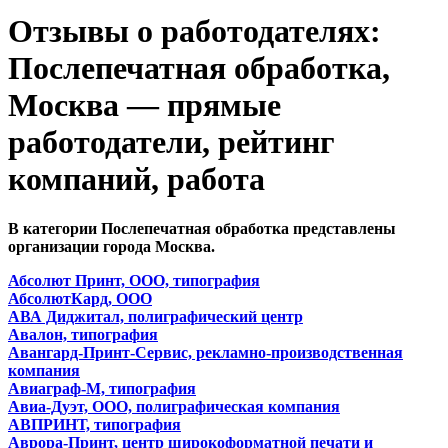
Отзывы о работодателях:
Послепечатная обработка,
Москва — прямые
работодатели, рейтинг
компаний, работа
В категории Послепечатная обработка представлены
организации города Москва.
Абсолют Принт, ООО, типография
АбсолютКард, ООО
АВА Диджитал, полиграфический центр
Авалон, типография
Авангард-Принт-Сервис, рекламно-производственная
компания
Авиаграф-М, типография
Авиа-Дуэт, ООО, полиграфическая компания
АВПРИНТ, типография
Аврора-Принт, центр широкоформатной печати и