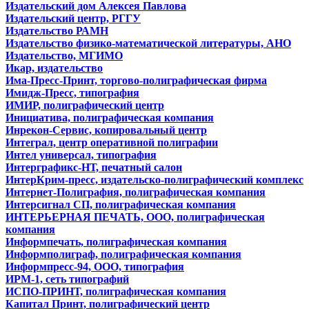
Издательский дом Алексея Павлова
Издательский центр, РГГУ
Издательство РАМН
Издательство физико-математической литературы, АНО
Издательство, МГИМО
Икар, издательство
Има-Пресс-Принт, торгово-полиграфическая фирма
Имидж-Пресс, типография
ИМИР, полиграфический центр
Инициатива, полиграфическая компания
Инрекон-Сервис, копировальный центр
Интеграл, центр оперативной полиграфии
Интел универсал, типография
Интерграфикс-НТ, печатный салон
ИнтерКрим-пресс, издательско-полиграфический комплекс
Интернет-Полиграфия, полиграфическая компания
Интерсигнал СП, полиграфическая компания
ИНТЕРЬЕРНАЯ ПЕЧАТЬ, ООО, полиграфическая
компания
Информпечать, полиграфическая компания
Информполиграф, полиграфическая компания
Информпресс-94, ООО, типография
ИРМ-1, сеть типографий
ИСПО-ПРИНТ, полиграфическая компания
Капитал Принт, полиграфический центр