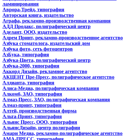
ламинирования
Аврора-Трейд, типография
Авторская книга, издательство
Аграфа, рекламно-производственная компания
АДД Продакс, полиграфический центр
Аделант, ООО, издательство
Адрем Принт, рекламно-производственное агентство
Азбука стоматолога, издательский дом
Азбука фото, сеть фотоцентров
АзБука, типография
Азбука-Цвета, полиграфический центр
Азбука-2000, типография
Аккорд Дизайн, рекламное агентство
АКЦЕНТ Пре-Пресс, полиграфическое агентство
Алдианта, типография
Алиса-Медиа, полиграфическая компания
Алкомб, ЗАО, типография
Алмаз-Пресс, ЗАО, полиграфическая компания
Алмаз-принт, типография
Алтей, производственная фирма
Альта-Принт, типография
Альянс Пресс, ООО, типография
АльянсДизайн, центр полиграфии
Амари Медиа, рекламно-полиграфическое агентство
АМА-ПРЕСС, типография