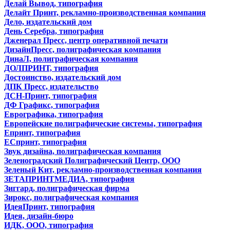
Делай Вывод, типография
Делайт Принт, рекламно-производственная компания
Дело, издательский дом
День Серебра, типография
Дженерал Пресс, центр оперативной печати
ДизайнПресс, полиграфическая компания
ДинаЛ, полиграфическая компания
ДОЛПРИНТ, типография
Достоинство, издательский дом
ДПК Пресс, издательство
ДСН-Принт, типография
ДФ Графикс, типография
Еврографика, типография
Европейские полиграфические системы, типография
Епринт, типография
ЕСпринт, типография
Звук дизайна, полиграфическая компания
Зеленоградский Полиграфический Центр, ООО
Зеленый Кит, рекламно-производственная компания
ЗЕТАПРИНТМЕДИА, типография
Зиггард, полиграфическая фирма
Зирокс, полиграфическая компания
ИдеяПринт, типография
Идея, дизайн-бюро
ИДК, ООО, типография