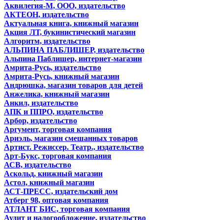
Аквилегия-М, ООО, издательство
АКТЕОН, издательство
Актуальная книга, книжный магазин
Акция ЛТ, букинистический магазин
Алгоритм, издательство
АЛЬПИНА ПАБЛИШЕР, издательство
Альпина Паблишер, интернет-магазин
Амрита-Русь, издательство
Амрита-Русь, книжный магазин
Андрюшка, магазин товаров для детей
Анжелика, книжный магазин
Анкил, издательство
АПК и ППРО, издательство
Арбор, издательство
Аргумент, торговая компания
Ариэль, магазин смешанных товаров
Артист. Режиссер. Театр., издательство
Арт-Букс, торговая компания
АСВ, издательство
Аскольд, книжный магазин
Астол, книжный магазин
АСТ-ПРЕСС, издательский дом
Атберг 98, оптовая компания
АТЛАНТ БИС, торговая компания
Аудит и налогообложение, издательство