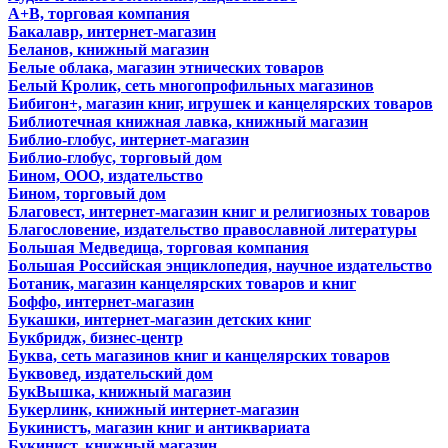
А+В, торговая компания
Бакалавр, интернет-магазин
Беланов, книжный магазин
Белые облака, магазин этнических товаров
Белый Кролик, сеть многопрофильных магазинов
Бибигон+, магазин книг, игрушек и канцелярских товаров
Библиотечная книжная лавка, книжный магазин
Библио-глобус, интернет-магазин
Библио-глобус, торговый дом
Бином, ООО, издательство
Бином, торговый дом
Благовест, интернет-магазин книг и религиозных товаров
Благословение, издательство православной литературы
Большая Медведица, торговая компания
Большая Российская энциклопедия, научное издательство
Ботаник, магазин канцелярских товаров и книг
Боффо, интернет-магазин
Букашки, интернет-магазин детских книг
Букбридж, бизнес-центр
Буква, сеть магазинов книг и канцелярских товаров
Буквовед, издательский дом
БукВышка, книжный магазин
Букерлинк, книжный интернет-магазин
Букинистъ, магазин книг и антиквариата
Букинист, книжный магазин