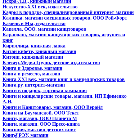
Искра-Л.В., книжный магазин
Искусство-XXI век, издательство
Кадры в порядке, специализированный интернет-магазин
Калинка, магазин смешанных товаров, ООО Рой-Форт
Камень и Мы, издательство
Капелла, ООО, магазин канцтоваров
Карандаш, магазин канцелярских товаров, игрушек и
книг
Кириллица, книжная лавка
Китан кибете, книжный магазин
Китони, книжный магазин
Клевер-Медиа Групп, детское издательство
Книга и Здоровье, магазин
Книга и ремесло, магазин
Книга XXI век, магазин книг и канцелярских товаров
Книга.ру, интернет-магазин
Книги в подарок, торговая компания
Книги и канцелярские товары, магазин, ИП Ефименко
А.И.
Книги и Канцтовары, магазин, ООО Веройл
Книги на Бауманской, ООО Текст
Книги, магазин, ООО Планета М
Книги, магазин, ООО Пресс-книга
Книгония, магазин детских книг
Книг@РЭУ, магазин