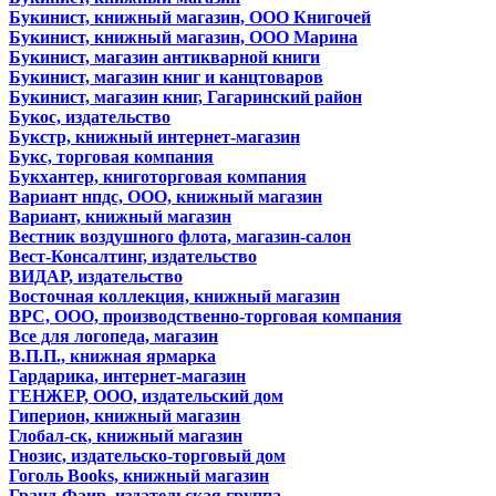
Букинист, книжный магазин, ООО Книгочей
Букинист, книжный магазин, ООО Марина
Букинист, магазин антикварной книги
Букинист, магазин книг и канцтоваров
Букинист, магазин книг, Гагаринский район
Букос, издательство
Букстр, книжный интернет-магазин
Букс, торговая компания
Букхантер, книготорговая компания
Вариант нпдс, ООО, книжный магазин
Вариант, книжный магазин
Вестник воздушного флота, магазин-салон
Вест-Консалтинг, издательство
ВИДАР, издательство
Восточная коллекция, книжный магазин
ВРС, ООО, производственно-торговая компания
Все для логопеда, магазин
В.П.П., книжная ярмарка
Гардарика, интернет-магазин
ГЕНЖЕР, ООО, издательский дом
Гиперион, книжный магазин
Глобал-ск, книжный магазин
Гнозис, издательско-торговый дом
Гоголь Books, книжный магазин
Гранд-Фаир, издательская группа