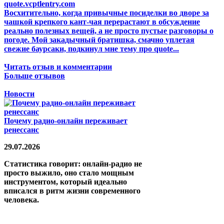
quote.vcptlentry.com
Восхитительно, когда привычные посиделки во дворе за
чашкой крепкого кант-чая перерастают в обсуждение
реально полезных вещей, а не просто пустые разговоры о
погоде. Мой закадычный братишка, смачно уплетая
свежие баурсаки, подкинул мне тему про quote...
Читать отзыв и комментарии
Больше отзывов
Новости
Почему радио-онлайн переживает
ренессанс
29.07.2026
Статистика говорит: онлайн-радио не
просто выжило, оно стало мощным
инструментом, который идеально
вписался в ритм жизни современного
человека.