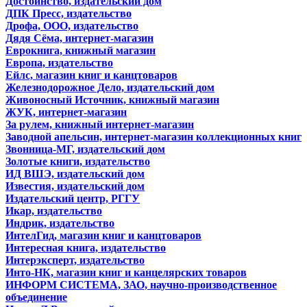
Достоинство, издательский дом
ДПК Пресс, издательство
Дрофа, ООО, издательство
Дядя Сёма, интернет-магазин
Еврокнига, книжный магазин
Европа, издательство
Ейлс, магазин книг и канцтоваров
Железнодорожное Дело, издательский дом
Живоносный Источник, книжный магазин
ЖУК, интернет-магазин
За рулем, книжный интернет-магазин
Заводной апельсин, интернет-магазин коллекционных книг
Звонница-МГ, издательский дом
Золотые книги, издательство
ИД ВШЭ, издательский дом
Известия, издательский дом
Издательский центр, РГГУ
Икар, издательство
Индрик, издательство
ИнтелГид, магазин книг и канцтоваров
Интересная книга, издательство
Интерэксперт, издательство
Инто-НК, магазин книг и канцелярских товаров
ИНФОРМ СИСТЕМА, ЗАО, научно-производственное
объединение